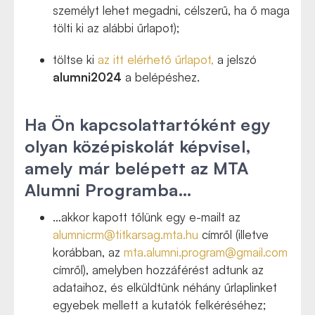
személyt lehet megadni, célszerű, ha ő maga
tölti ki az alábbi űrlapot);
töltse ki
az itt elérhető űrlapot,
a jelszó
alumni2024
a belépéshez.
Ha Ön kapcsolattartóként egy
olyan középiskolát képvisel,
amely már belépett az MTA
Alumni Programba…
…akkor kapott tőlünk egy e-mailt
az
alumnicrm@titkarsag.mta.hu
címről (illetve
korábban, az
mta.alumni.program@gmail.com
címről)
, amelyben hozzáférést adtunk az
adataihoz, és elküldtünk néhány űrlaplinket
egyebek mellett a kutatók felkéréséhez;