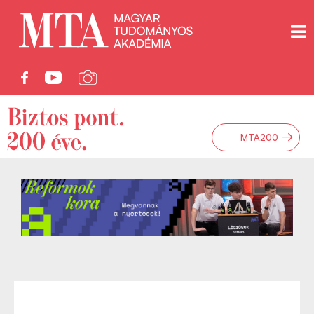
→
MTA200