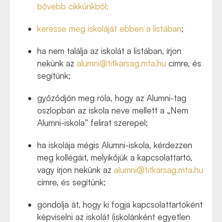
bővebb cikkünkből;
keresse meg iskoláját ebben a listában
;
ha nem találja az iskolát a listában, írjon
nekünk az
alumni@titkarsag.mta.hu
címre, és
segítünk;
győződjön meg róla, hogy az Alumni-tag
oszlopban az iskola neve mellett a „Nem
Alumni-iskola” felirat szerepel;
ha iskolája mégis Alumni-iskola, kérdezzen
meg kollégáit, melyikőjük a kapcsolattartó,
vagy írjon nekünk az
alumni@titkarsag.mta.hu
címre, és segítünk;
gondolja át, hogy ki fogja kapcsolattartóként
képviselni az iskolát (iskolánként egyetlen