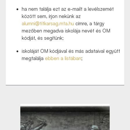
ha nem találja ezt az e-mailt a levélszemét
között sem, írjon nekünk az
alumni@titkarsag.mta.hu
címre, a tárgy
mezőben megadva iskolája nevét és OM
kódját, és segítünk;
iskoláját OM kódjával és más adataival együtt
megtalálja
ebben a listában
;