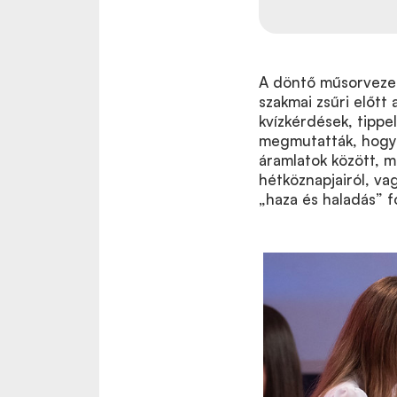
A döntő műsorvezető
szakmai zsűri előtt
kvízkérdések, tippe
megmutatták, hogya
áramlatok között, m
hétköznapjairól, va
„haza és haladás” f