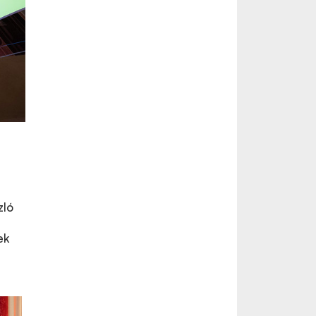
zló
ek