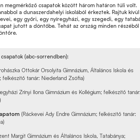
an megmérkőző csapatok között három határon túli volt.
nabbol a dunaszerdahelyi iskolából érkeztek. Rajtuk kívü
evei, egy győri, egy nyíregyházi, egy szegedi, egy tatab
sapat jutott a döntőbe. Tehát az ország minden részéből
öntőre.
 csapatok (abc-sorrendben):
rohászka Ottokár Orsolyita Gimnázium, Általános Iskola és
 felkészítő tanár: Niederland Zsófia)
egyházi Zrínyi Ilona Gimnázium és Kollégium; felkészítő tanár
)
sapatom
(Ráckevei Ady Endre Gimnázium; felkészítő tanár:
a)
zent Margit Gimnázium és Általános Iskola, Tatabánya;