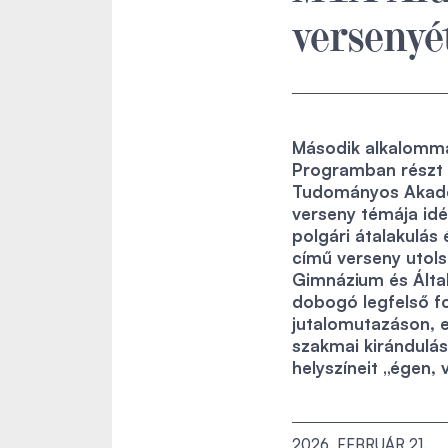
versenyé
Második alkalomma
Programban részt v
Tudományos Akadém
verseny témája id
polgári átalakulá
című verseny utols
Gimnázium és Által
dobogó legfelső fo
jutalomutazáson, e
szakmai kirándulás
helyszíneit „égen, 
2026. FEBRUÁR 21.