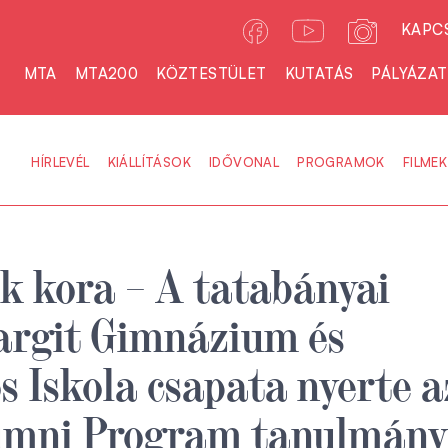
KAPC
MTA
MTA200
KÖZTESTÜLET
KUTATÁS
PÁLYÁZA
HÍRLEVÉL
KIÁLLÍTÁSOK
IDŐVONAL
PROGRAMOK
FILMEK
 kora – A tatabányai
argit Gimnázium és
s Iskola csapata nyerte a
mni Program tanulmány