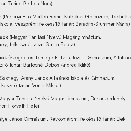
anár: Tariné Pethes Nóra)
r
(Padányi Biró Márton Római Katolikus Gimnázium, Technik
 Iskola, Veszprém; felkészítő tanár: Baradits-Stummer Márta)
sok
(Magyar Tanítási Nyelvű Magángimnázium,
ly; felkészítő tanár: Simon Beáta)
sok
(Szeged és Térsége Eötvös József Gimnázium, Általáno
szítő tanár: Bartosné Dobos Andrea Ildikó)
Sashegyi Arany János Általános Iskola és Gimnázium,
lkészítő tanár: Vörös Miklós)
Magyar Tanítási Nyelvű Magángimnázium, Dunaszerdahely;
nár: Horváth Péter)
lye János Gimnázium, Révkomárom; felkészítő tanár: Elek