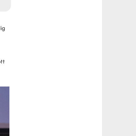
dig
tt