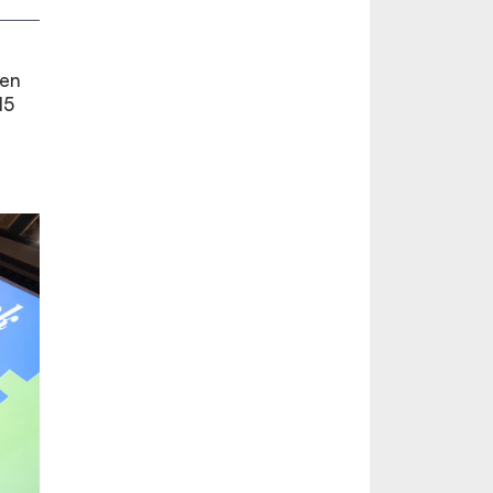
sen
15
e