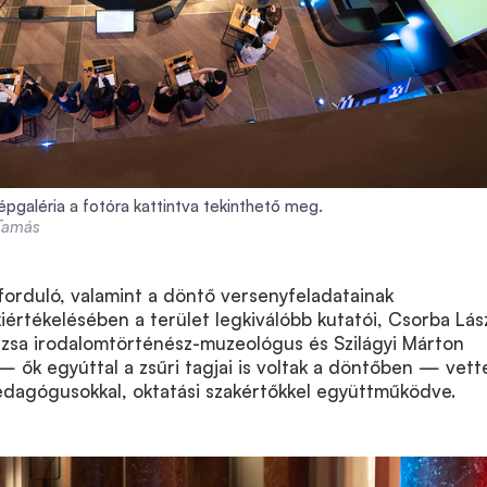
épgaléria a fotóra kattintva tekinthető meg.
 Tamás
forduló, valamint a döntő versenyfeladatainak
iértékelésében a terület legkiválóbb kutatói, Csorba Lás
suzsa irodalomtörténész-muzeológus és Szilágyi Márton
 ők egyúttal a zsűri tagjai is voltak a döntőben — vett
pedagógusokkal, oktatási szakértőkkel együttműködve.