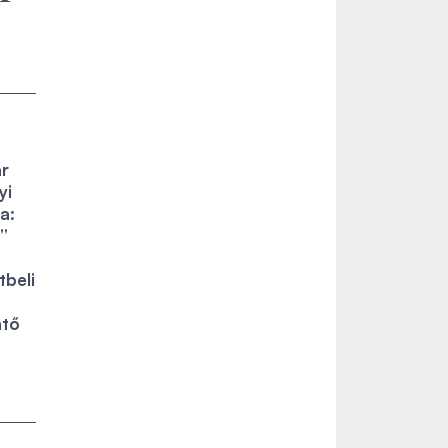
ar
yi
a:
”
tbeli
ntő