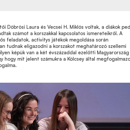
i Döbrösi Laura és Vecsei H. Miklós voltak, a diákok pe
 adtak számot a korszakkal kapcsolatos ismereteikről. A
lős feladatok, activitys játékok megoldása során
n tudnak eligazodni a korszakot meghatározó szellemi
ilyen képük van a két évszázaddal ezelőtti Magyarország
gy hogy mit jelent számukra a Kölcsey által megfogalmazo
ogalma.