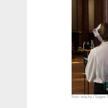
Fotó: mta.hu / Szigeti