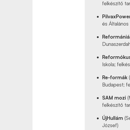
felkészítő t
PilvaxPowe
és Általános
Reformániá
Dunaszerdahe
Reformóku
Iskola; felké
Re-formák
(
Budapest; fe
SAM mozi
(
felkészítő ta
ÚjHullám
(Se
József)