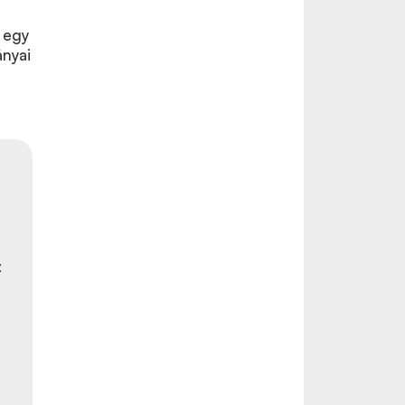
l egy
ányai
: