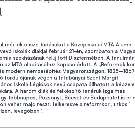
t
l mérték össze tudásukat a Középiskolai MTA Alumni
evő iskolák diákjai február 21-én, szombaton a Magy
ia székházának felújított Dísztermében. A tanulmán
én az MTA alapításához kapcsolódott. A „Reformok kor
s és modern nemzetépítés Magyarországon, 1825–1867
ó fordulójának végén a tatabányai Szent Margit
ános Iskola Légiósok nevű csapata állhatott a képzele
kára. A három diák és felkészítő tanáruk izgalmas
gy többnapos, Pozsonyt, Bécset és Budapestet is éri
on vehet majd részt, felkeresve a reformkor „titkos”
vízen, levegőben”.