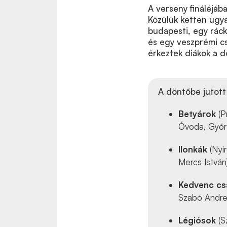
A verseny fináléjáb
Közülük ketten ugya
budapesti, egy ráck
és egy veszprémi c
érkeztek diákok a d
A döntőbe jutott
Betyárok
(P
Óvoda, Győr;
Ilonkák
(Nyír
Mercs István
Kedvenc c
Szabó Andre
Légiósok
(S