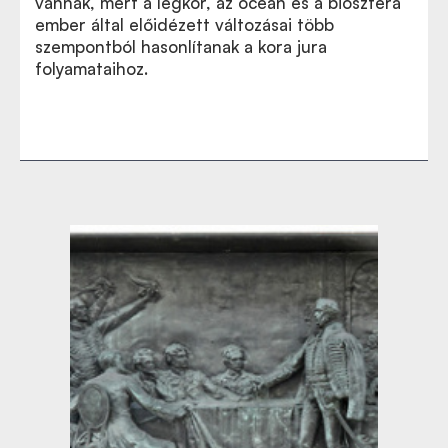
vannak, mert a légkör, az óceán és a bioszféra
ember által előidézett változásai több
szempontból hasonlítanak a kora jura
folyamataihoz.