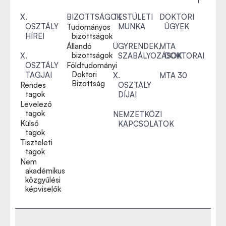
X.
BIZOTTSÁGOK
TESTÜLETI
DOKTORI
OSZTÁLY
MUNKA
ÜGYEK
Tudományos
HÍREI
bizottságok
Állandó
ÜGYRENDEK,
MTA
bizottságok
X.
SZABÁLYOZÁSOK
DOKTORAI
OSZTÁLY
Földtudományi
Doktori
TAGJAI
X.
MTA 30
Bizottság
Rendes
OSZTÁLY
tagok
DÍJAI
Levelező
tagok
NEMZETKÖZI
Külső
KAPCSOLATOK
tagok
Tiszteleti
tagok
Nem
akadémikus
közgyűlési
képviselők