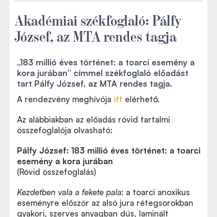
Akadémiai székfoglaló: Pálfy
József, az MTA rendes tagja
„183 millió éves történet: a toarci esemény a
kora jurában” címmel székfoglaló előadást
tart Pálfy József, az MTA rendes tagja.
A rendezvény meghívója
itt
elérhető.
Az alábbiakban az előadás rövid tartalmi
összefoglalója olvasható:
Pálfy József: 183 millió éves történet: a toarci
esemény a kora jurában
(Rövid összefoglalás)
Kezdetben vala a fekete pala
: a toarci anoxikus
eseményre először az alsó jura rétegsorokban
gyakori, szerves anyagban dús, laminált