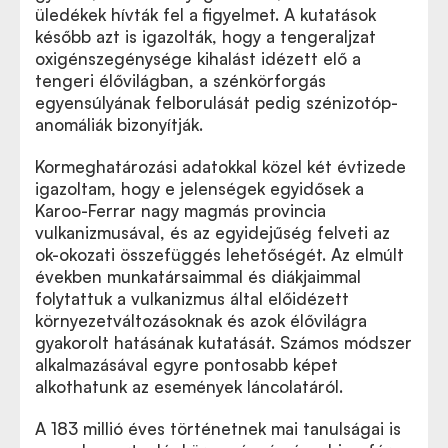
üledékek hívták fel a figyelmet. A kutatások
később azt is igazolták, hogy a tengeraljzat
oxigénszegénysége kihalást idézett elő a
tengeri élővilágban, a szénkörforgás
egyensúlyának felborulását pedig szénizotóp-
anomáliák bizonyítják.
Kormeghatározási adatokkal közel két évtizede
igazoltam, hogy e jelenségek egyidősek a
Karoo-Ferrar nagy magmás provincia
vulkanizmusával, és az egyidejűség felveti az
ok-okozati összefüggés lehetőségét. Az elmúlt
években munkatársaimmal és diákjaimmal
folytattuk a vulkanizmus által előidézett
környezetváltozásoknak és azok élővilágra
gyakorolt hatásának kutatását. Számos módszer
alkalmazásával egyre pontosabb képet
alkothatunk az események láncolatáról.
A 183 millió éves történetnek mai tanulságai is