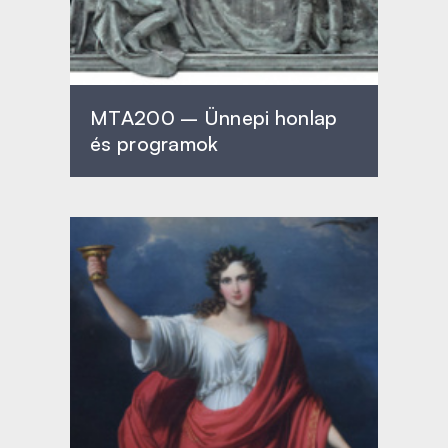
MTA200 – Ünnepi honlap
és programok