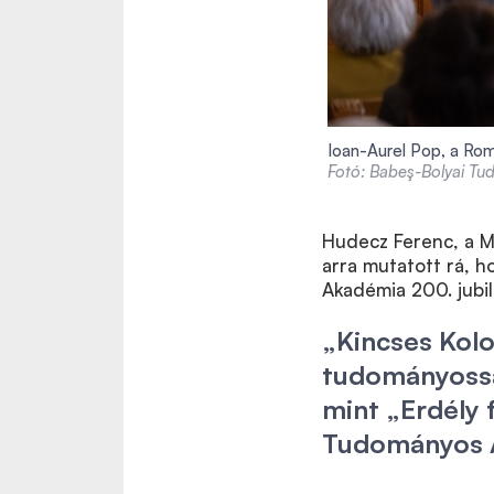
Ioan-Aurel Pop, a R
Fotó: Babeş-Bolyai T
Hudecz Ferenc, a 
arra mutatott rá, 
Akadémia 200. jub
„Kincses Kol
tudományossá
mint „Erdély 
Tudományos A