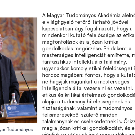
A Magyar Tudományos Akadémia aleln
e világfigyelő tetőről látható jövővel
kapcsolatban úgy fogalmazott, hogy a
mindenkori kutató felelőssége az etika
megfontolások és a józan kritikai
gondolkodás megőrzése. Példaként a
mesterséges intelligenciát említette, 
fantasztikus intellektuális találmány,
ugyanakkor komoly etikai felelősséget 
hordoz magában: fontos, hogy a kutat
ne hagyják magunkat a mesterséges
intelligencia által vezérelni és vezetni.
etikus és kritikai értelmező gondolkod
alapja a tudomány hitelességének és
tisztaságának, valamint a tudományos
felismerésekből születő minden
találmánynak és cselekedetnek is. Őriz
meg a józan kritikai gondolkodást, és e
yar Tudományos
ajánljuk az utánunk jövő nemzedékekn