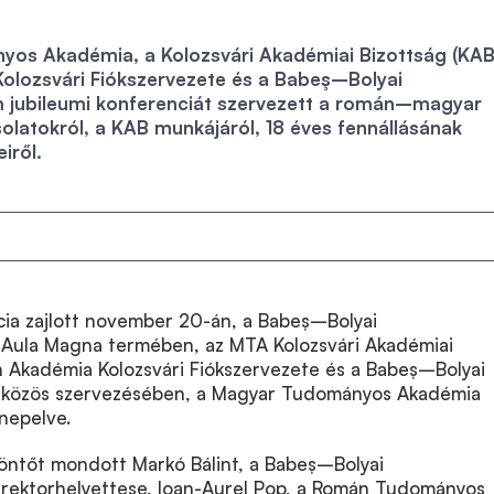
os Akadémia, a Kolozsvári Akadémiai Bizottság (KAB)
lozsvári Fiókszervezete és a Babeş–Bolyai
jubileumi konferenciát szervezett a román–magyar
latokról, a KAB munkájáról, 18 éves fennállásának
iről.
cia zajlott november 20-án, a Babeș–Bolyai
ula Magna termében, az MTA Kolozsvári Akadémiai
n Akadémia Kolozsvári Fiókszervezete és a Babeș–Bolyai
özös szervezésében, a Magyar Tudományos Akadémia
nepelve.
ntőt mondott Markó Bálint, a Babeș–Bolyai
ektorhelyettese, Ioan-Aurel Pop, a Román Tudományos