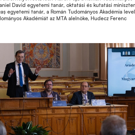
niel David egyetemi tanár, oktatási és kutatási miniszter
șcaș egyetemi tanár, a Román Tudományos Akadémia leve
dományos Akadémiát az MTA alelnöke, Hudecz Ferenc