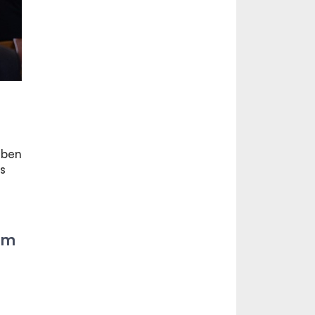
ében
s
em