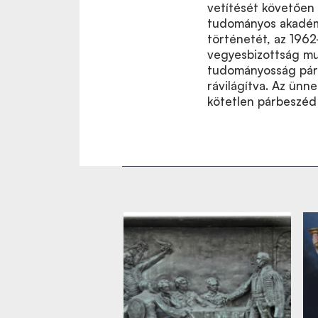
vetítését követően 
tudományos akadém
történetét, az 196
vegyesbizottság mu
tudományosság párb
rávilágítva. Az ünn
kötetlen párbeszéd 