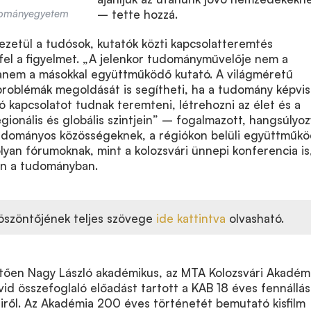
udományegyetem
– tette hozzá.
zetül a tudósok, kutatók közti kapcsolatteremtés
fel a figyelmet. „A jelenkor tudományművelője nem a
nem a másokkal együttműködő kutató. A világméretű
problémák megoldását is segítheti, ha a tudomány képvis
 kapcsolatot tudnak teremteni, létrehozni az élet és a
egionális és globális szintjein” – fogalmazott, hangsúlyoz
tudományos közösségeknek, a régiókon belüli együttműk
olyan fórumoknak, mint a kolozsvári ünnepi konferencia is
an a tudományban.
öszöntőjének teljes szövege
ide kattintva
olvasható.
tően Nagy László akadémikus, az MTA Kolozsvári Akadémi
vid összefoglaló előadást tartott a KAB 18 éves fennállá
ről. Az Akadémia 200 éves történetét bemutató kisfilm