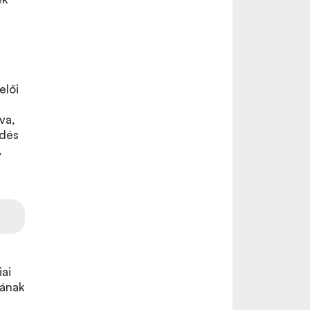
elői
va,
ödés
,
ai
sának