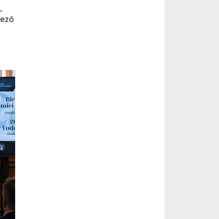
,
lező