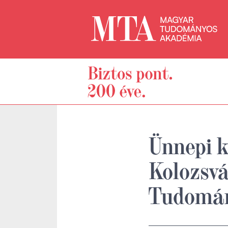
Ünnepi k
Kolozsvá
Tudomán