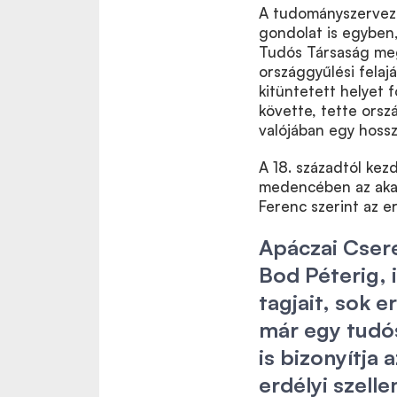
A tudományszervezé
gondolat is egyben
Tudós Társaság meg
országgyűlési felajá
kitüntetett helyet 
követte, tette orsz
valójában egy hossz
A 18. századtól ke
medencében az aka
Ferenc szerint az e
Apáczai Csere
Bod Péterig, 
tagjait, sok 
már egy tudó
is bizonyítja
erdélyi szelle