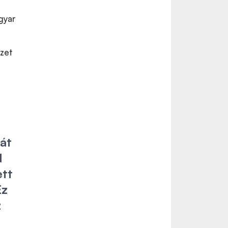
gyar
mzet
át
d
ett
Ez
z