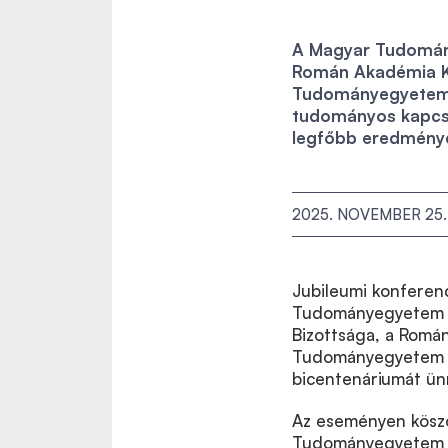
A Magyar Tudomány
Román Akadémia Ko
Tudományegyetem 
tudományos kapcso
legfőbb eredménye
2025. NOVEMBER 25.
Jubileumi konferen
Tudományegyetem A
Bizottsága, a Romá
Tudományegyetem k
bicentenáriumát ün
Az eseményen köszö
Tudományegyetem r