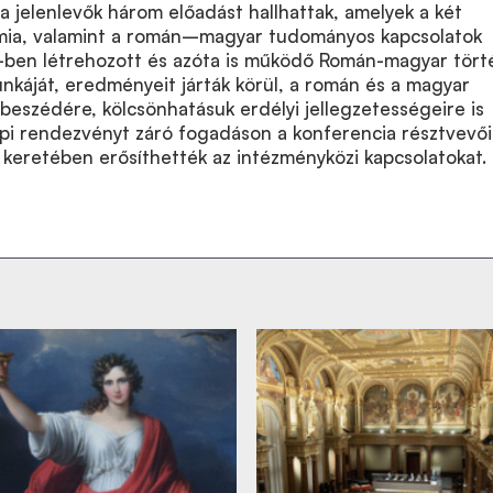
a jelenlevők három előadást hallhattak, amelyek a két
ia, valamint a román–magyar tudományos kapcsolatok
2-ben létrehozott és azóta is működő Román-magyar tört
nkáját, eredményeit járták körül, a román és a magyar
eszédére, kölcsönhatásuk erdélyi jellegzetességeire is
epi rendezvényt záró fogadáson a konferencia résztvevői
keretében erősíthették az intézményközi kapcsolatokat.