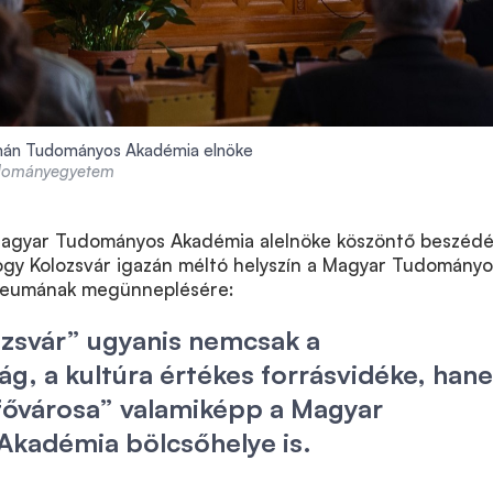
omán Tudományos Akadémia elnöke
udományegyetem
Magyar Tudományos Akadémia alelnöke köszöntő beszéd
hogy Kolozsvár igazán méltó helyszín a Magyar Tudományo
ileumának megünneplésére:
ozsvár” ugyanis nemcsak a
g, a kultúra értékes forrásvidéke, han
fővárosa” valamiképp a Magyar
kadémia bölcsőhelye is.