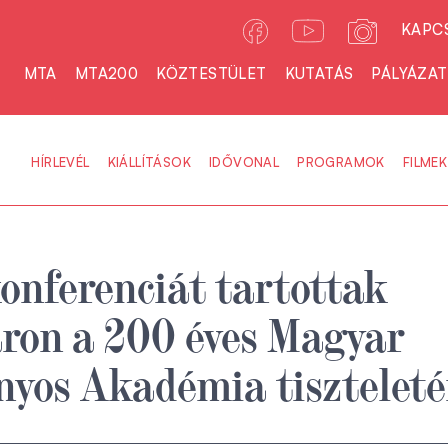
KAPC
MTA
MTA200
KÖZTESTÜLET
KUTATÁS
PÁLYÁZA
HÍRLEVÉL
KIÁLLÍTÁSOK
IDŐVONAL
PROGRAMOK
FILMEK
onferenciát tartottak
ron a 200 éves Magyar
yos Akadémia tiszteleté