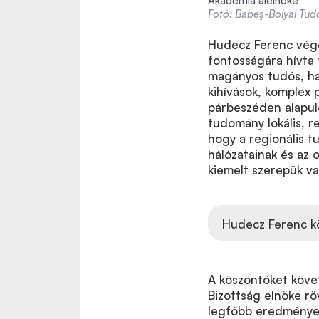
Akadémia alelnöke
Fotó: Babeş-Bolyai T
Hudecz Ferenc vége
fontosságára hívta 
magányos tudós, ha
kihívások, komplex 
párbeszéden alapuló
tudomány lokális, r
hogy a regionális 
hálózatainak és az 
kiemelt szerepük v
Hudecz Ferenc k
A köszöntőket köve
Bizottság elnöke rö
legfőbb eredményei