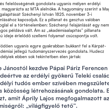
s felelősségének gondolata ugyanis mélyen erdélyi
, magyarázta az MTA alelnöke. A hagyomány szerint a Ma
alapítását Széchenyi István 1825. november 3-i
nlásához kapcsoljuk. Ez a pillanat és gesztus valóban
foglal el a történelemben: Széchenyi felajánlását egy ne
ágos példává vált. Ám az „akadémiaalapítás” pillanata
ú ideje érlelődő szellemi folyamat csúcspontja volt.
zdődően ugyanis egyre gyakrabban bukkant fel a Kárpát-
démiai jellegű tudományszervezés gondolata. Hudecz
rdélyiek ebben sok tekintetben élen jártak:
 Jánostól kezdve Pápai Páriz Ferencen 
ideértve az erdélyi gyökerű Teleki csalá
erdélyi tudós ember szívében megszület
s közösség létrehozásának gondolata. 
 azt, amit Áprily Lajos megfogalmazott a
miségről: „világfigyelő tető”.