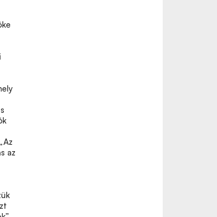
öke
i
mely
is
ók
 „Az
ás az
zük
zt
ek”