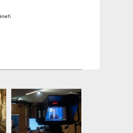
éneti