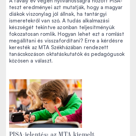
A tavaly év végén nyilvánosságra hozott PISA-
teszt eredményei azt mutatják, hogy a magyar
diákok viszonylag jól állnak, ha tantárgyi
ismeretekről van szó. A tudás alkalmazási
készségét tekintve azonban teljesítményük
fokozatosan romlik. Hogyan lehet ezt a romlást
megállítani és visszafordítani? Erre a kérdésre
keresték az MTA Székházában rendezett
tanácskozáson oktatáskutatók és pedagógusok
közösen a választ.
PISA-jelentés: az MTA kiemelt