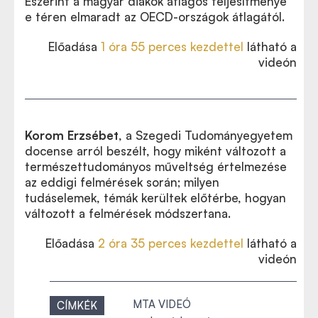
Eszerint a magyar diákok átlagos teljesítménye
e téren elmaradt az OECD-országok átlagától.
Előadása
1 óra 55 perces kezdettel
látható
a
videón
Korom Erzsébet
, a Szegedi Tudományegyetem
docense arról beszélt, hogy miként változott a
természettudományos műveltség értelmezése
az eddigi felmérések során; milyen
tudáselemek, témák kerültek előtérbe, hogyan
változott a felmérések módszertana.
Előadása
2 óra 35 perces kezdettel
látható
a
videón
MTA VIDEÓ
CÍMKÉK