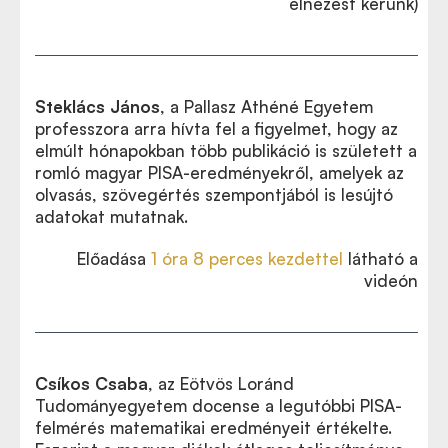
elnézést kérünk)
Steklács János
, a Pallasz Athéné Egyetem
professzora arra hívta fel a figyelmet, hogy az
elmúlt hónapokban több publikáció is született a
romló magyar PISA-eredményekről, amelyek az
olvasás, szövegértés szempontjából is lesújtó
adatokat mutatnak.
Előadása
1 óra 8 perces kezdettel
látható
a
videón
Csíkos Csaba
, az Eötvös Loránd
Tudományegyetem docense a legutóbbi PISA-
felmérés matematikai eredményeit értékelte.