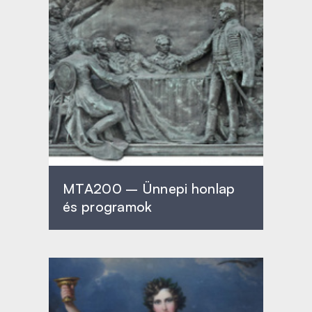
MTA200 – Ünnepi honlap
és programok