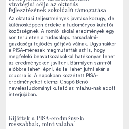
stratégiai célja az oktatás
fejlesztésének sokoldalú támogatása
Az oktatási teljesítmények javítása közügy, de
különösképpen érdeke a tudományos kutatói
közösségnek. A romló iskolai eredmények egy
sor területen a tudásalapú társadalmi-
gazdasági fejlődés gátjává válnak. Ugyanakkor
a PISA-mérések megmutatták azt is, hogy
megfelelő beavatkozásokkal hatékonyan lehet
az eredményeken javítani. Bármilyen szintről
előbbre lehet lépni, és fel lehet jutni akár a
csúcsra is. A napokban közzétett PISA-
eredményeket elemzi Csapó Benő
neveléstudományi kutató az mta.hu-nak adott
interjújában.
Kijöttek a PISA-eredmények:
rosszabbak, mint valaha