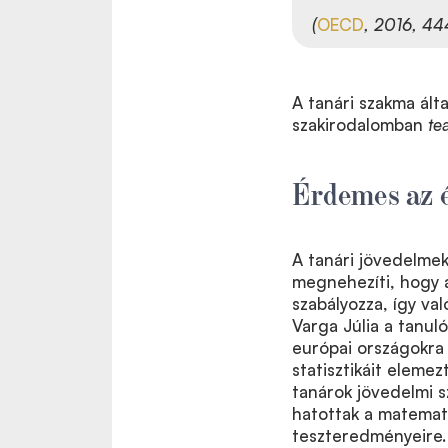
(
OECD
, 2016, 444
A tanári szakma álta
szakirodalomban
te
Érdemes az é
A tanári jövedelmek
megnehezíti, hogy 
szabályozza, így va
Varga Júlia a tanul
európai országokra
statisztikáit elemez
tanárok jövedelmi 
hatottak a matemat
teszteredményeire.