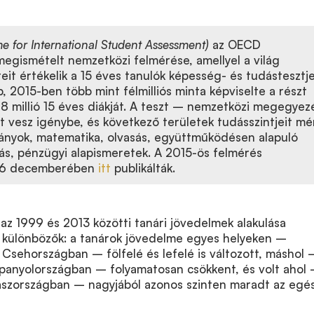
 for International Student Assessment)
az OECD
gismételt nemzetközi felmérése, amellyel a világ
eit értékelik a 15 éves tanulók képesség- és tudástesztje
, 2015-ben több mint félmilliós minta képviselte a részt
8 millió 15 éves diákját. A teszt – nemzetközi megegyez
t vesz igénybe, és következő területek tudásszintjeit mér
nyok, matematika, olvasás, együttműködésen alapuló
, pénzügyi alapismeretek. A 2015-ös felmérés
16 decemberében
itt
publikálták.
 az 1999 és 2013 közötti tanári jövedelmek alakulása
 különbözők: a tanárok jövedelme egyes helyeken –
Csehországban – fölfelé és lefelé is változott, máshol 
anyolországban – folyamatosan csökkent, és volt ahol
szországban – nagyjából azonos szinten maradt az egé