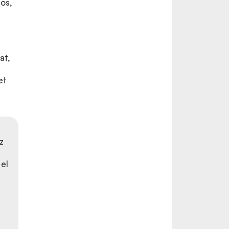
os,
at,
et
z
 el