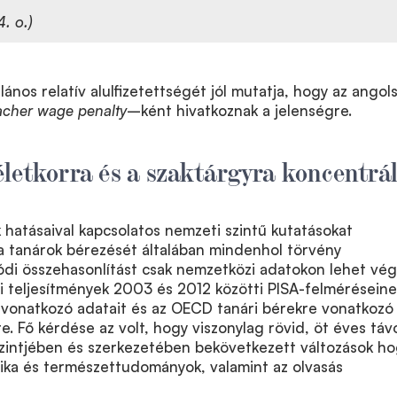
. o.)
lános relatív alulfizetettségét jól mutatja, hogy az angol
acher wage penalty
–ként hivatkoznak a jelenségre.
letkorra és a szaktárgyra koncentrá
 hatásaival kapcsolatos nemzeti szintű kutatásokat
a tanárok bérezését általában mindenhol törvény
lódi összehasonlítást csak nemzetközi adatokon lehet vég
ói teljesítmények 2003 és 2012 közötti PISA-felméréseine
 vonatkozó adatait és az OECD tanári bérekre vonatkozó
te. Fő kérdése az volt, hogy viszonylag rövid, öt éves táv
szintjében és szerkezetében bekövetkezett változások h
ika és természettudományok, valamint az olvasás