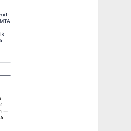
mít-
z MTA
ik
a
a
ás
an –
 a