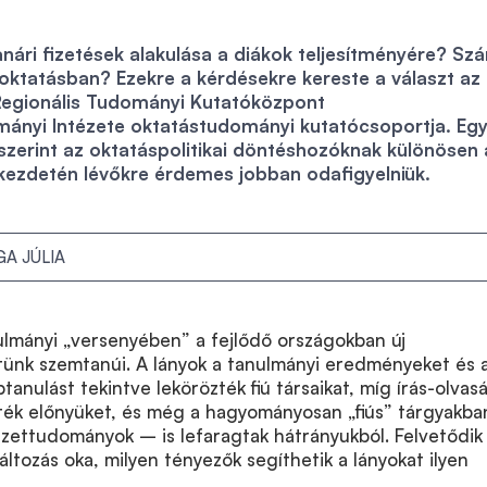
anári fizetések alakulása a diákok teljesítményére? Szá
oktatásban? Ezekre a kérdésekre kereste a választ a
egionális Tudományi Kutatóközpont
nyi Intézete oktatástudományi kutatócsoportja. Egy
szerint az oktatáspolitikai döntéshozóknak különösen 
kezdetén lévőkre érdemes jobban odafigyelniük.
A JÚLIA
nulmányi „versenyében” a fejlődő országokban új
tünk szemtanúi. A lányok a tanulmányi eredményeket és 
tanulást tekintve lekörözték fiú társaikat, míg írás-olvas
ték előnyüket, és még a hagyományosan „fiús” tárgyakb
zettudományok – is lefaragtak hátrányukból. Felvetődik
áltozás oka, milyen tényezők segíthetik a lányokat ilyen