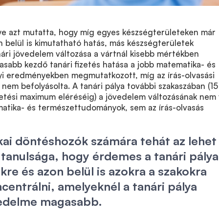
e azt mutatta, hogy míg egyes készségterületeken már
n belül is kimutatható hatás, más készségterületek
nári jövedelem változása a vártnál kisebb mértékben
asabb kezdő tanári fizetés hatása a jobb matematika- és
 eredményekben megmutatkozott, míg az írás-olvasási
em befolyásolta. A tanári pálya további szakaszában (15
izetési maximum eléréséig) a jövedelem változásának nem 
atika- és természettudományok, sem az írás-olvasás
kai döntéshozók számára tehát az lehet
 tanulsága, hogy érdemes a tanári pálya
kre és azon belül is azokra a szakokra
centrálni, amelyeknél a tanári pálya
övedelme magasabb.