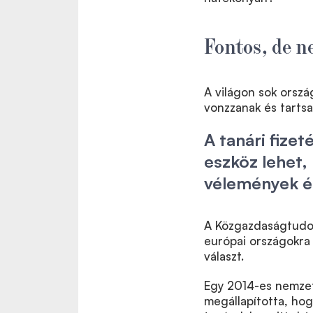
Fontos, de 
A világon sok orsz
vonzzanak és tartsa
A tanári fize
eszköz lehet
vélemények é
A Közgazdaságtudom
európai országokra 
választ.
Egy 2014-es nemzetk
megállapította, hog