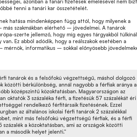
pességei, azonban a tanári fizetések emelésével nem bizt
őbbé tenni a tanári kar összetételét.
ének hatása mindenképpen függ attól, hogy milyenek a
 – más szakmákban elérhető – jövedelmei. A tanárok
ópa-szerte jellemző, hogy míg egyes tárgyakból túlkínál
 van. Ez abból adódik, hogy a reálszakok esetében a
 mérnök, informatikus – sokkal előnyösebb jövedelmek
férfi tanárok és a felsőfokú végzettségű, máshol dolgozó
ók közötti bérkülönbség, annál nagyobb a férfiak aránya a
lsóbb középszintű közoktatásban. Magyarországon az
an oktatók 3 százaléka férfi, a fizetésük 57 százalékát éri
ttséggel rendelkező férfitársaik fizetésének. Ezzel
ban az általános iskolai férfi tanárok 2 százalékkal
et, mint más felsőfokú végzettségű férfiak, és a férfi
5 százalék a közoktatásban, ami az országok közötti
n a második helyet jelenti.”