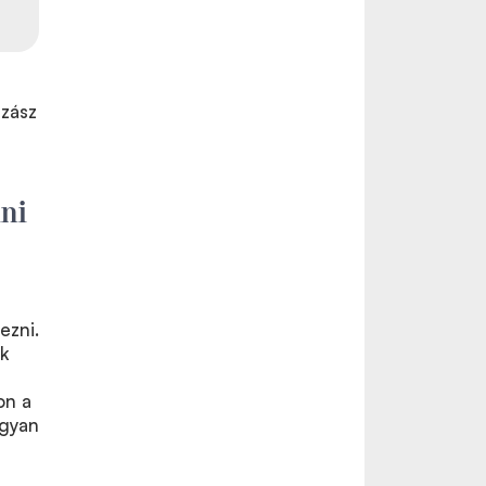
szász
lni
ezni.
k
on a
ogyan