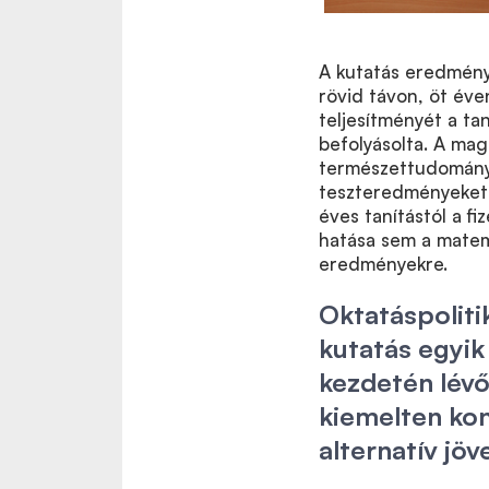
A kutatás eredmény
rövid távon, öt éve
teljesítményét a ta
befolyásolta. A mag
természettudományi
teszteredményeket n
éves tanítástól a f
hatása sem a matem
eredményekre.
Oktatáspoliti
kutatás egyik
kezdetén lévő
kiemelten kon
alternatív j