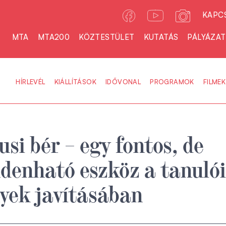
KAPC
MTA
MTA200
KÖZTESTÜLET
KUTATÁS
PÁLYÁZA
HÍRLEVÉL
KIÁLLÍTÁSOK
IDŐVONAL
PROGRAMOK
FILMEK
si bér – egy fontos, de
enható eszköz a tanulói
yek javításában