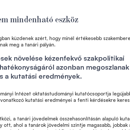
nem mindenható eszköz
ágban küzdenek azért, hogy minél értékesebb szakember
nak meg a tanári pályán.
tések növelése kézenfekvő szakpolitikai
, hatékonyságáról azonban megoszlanak
s a kutatási eredmények.
ányi Intézet oktatástudományi kutatócsoportja legújab
vonatkozó kutatási eredményei a fenti kérdésekre keres
özi, a tanári jövedelmek összehasonlításán alapuló kuta
y ott, ahol a tanárok jövedelmi szintje magasabb, jobbak 