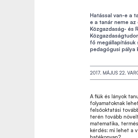
Hatással van-e a t
e a tanár neme az 
Közgazdaság- és R
Közgazdaságtudomá
fő megállapításuk 
pedagógusi pálya 
2017. MÁJUS 22.
VARG
A fiúk és lányok ta
folyamatoknak lehe
felsőoktatási tovább
terén tovább növel
matematika, termés
kérdés: mi lehet a v
hatékonyan?