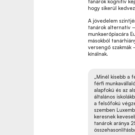
tanárok kognitív ké
hogy sikerül kedvez
A jövedelem szintj
tanárok alternatív
munkaerőpiacára Eur
másokból tanárhiány
versengő szakmák –
kínálnak.
„Minél kisebb a 
férfi munkavállal
alapfokú és az a
általános iskolákb
a felsőfokú végze
szemben Luxemburg
keresnek kevesebb
tanárok aránya 2
összehasonlításba