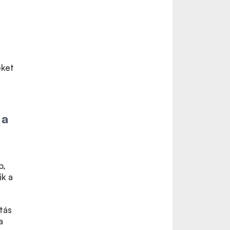
eket
 a
b,
ik a
tás
a