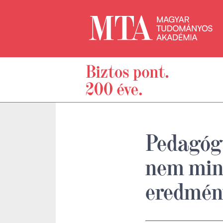
Pedagógu
nem mind
eredmén