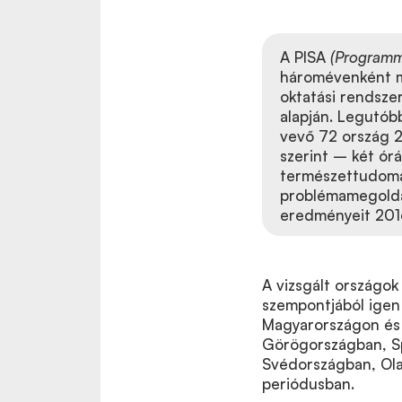
A PISA
(Programme
háromévenként me
oktatási rendszer
alapján. Legutóbb
vevő 72 ország 2
szerint – két órá
természettudomá
problémamegoldás
eredményeit 20
A vizsgált országok
szempontjából igen
Magyarországon és 
Görögországban, Sp
Svédországban, Ola
periódusban.