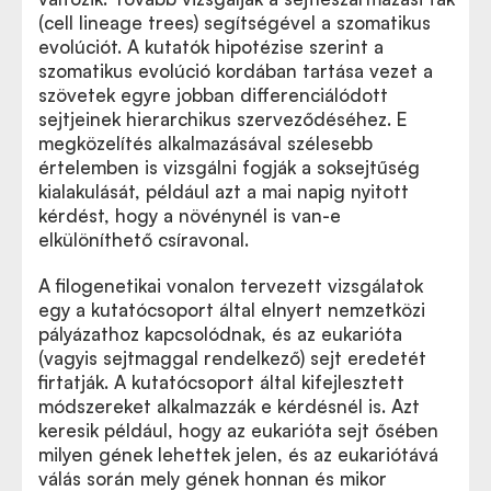
(cell lineage trees) segítségével a szomatikus
evolúciót. A kutatók hipotézise szerint a
szomatikus evolúció kordában tartása vezet a
szövetek egyre jobban differenciálódott
sejtjeinek hierarchikus szerveződéséhez. E
megközelítés alkalmazásával szélesebb
értelemben is vizsgálni fogják a soksejtűség
kialakulását, például azt a mai napig nyitott
kérdést, hogy a növénynél is van-e
elkülöníthető csíravonal.
A filogenetikai vonalon tervezett vizsgálatok
egy a kutatócsoport által elnyert nemzetközi
pályázathoz kapcsolódnak, és az eukarióta
(vagyis sejtmaggal rendelkező) sejt eredetét
firtatják. A kutatócsoport által kifejlesztett
módszereket alkalmazzák e kérdésnél is. Azt
keresik például, hogy az eukarióta sejt ősében
milyen gének lehettek jelen, és az eukariótává
válás során mely gének honnan és mikor