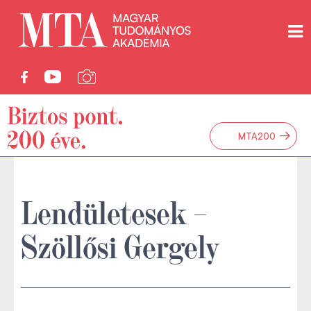
→
MTA200
Lendületesek –
Szöllősi Gergely