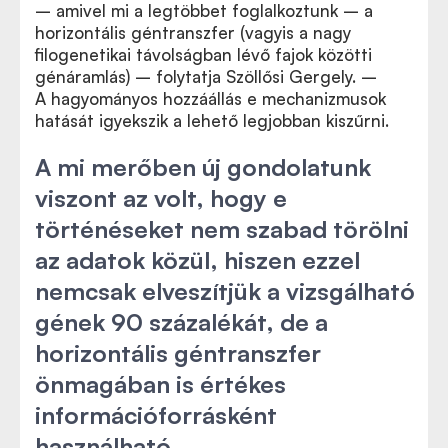
– amivel mi a legtöbbet foglalkoztunk – a
horizontális géntranszfer (vagyis a nagy
filogenetikai távolságban lévő fajok közötti
génáramlás) – folytatja Szöllősi Gergely. –
A hagyományos hozzáállás e mechanizmusok
hatását igyekszik a lehető legjobban kiszűrni.
A mi merőben új gondolatunk
viszont az volt, hogy e
történéseket nem szabad törölni
az adatok közül, hiszen ezzel
nemcsak elveszítjük a vizsgálható
gének 90 százalékát, de a
horizontális géntranszfer
önmagában is értékes
információforrásként
használható.