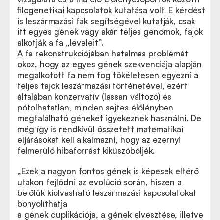
filogenetikai kapcsolatok kutatása volt. E kérdést
is leszármazási fák segítségével kutatják, csak
itt egyes gének vagy akár teljes genomok, fajok
alkotják a fa „leveleit”.
A fa rekonstrukciójában hatalmas problémát
okoz, hogy az egyes gének szekvenciája alapján
megalkotott fa nem fog tökéletesen egyezni a
teljes fajok leszármazási történetével, ezért
általában konzervatív (lassan változó) és
pótolhatatlan, minden sejtes élőlényben
megtalálható géneket igyekeznek használni. De
még így is rendkívül összetett matematikai
eljárásokat kell alkalmazni, hogy az ezernyi
felmerülő hibaforrást kiküszöböljék.
„Ezek a nagyon fontos gének is képesek eltérő
utakon fejlődni az evolúció során, hiszen a
belőlük kiolvasható leszármazási kapcsolatokat
bonyolíthatja
a gének duplikációja, a gének elvesztése, illetve