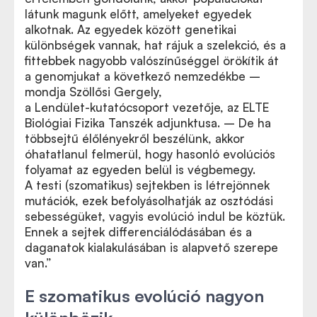
látunk magunk előtt, amelyeket egyedek
alkotnak. Az egyedek között genetikai
különbségek vannak, hat rájuk a szelekció, és a
fittebbek nagyobb valószínűséggel örökítik át
a genomjukat a következő nemzedékbe –
mondja Szöllősi Gergely,
a Lendület-kutatócsoport vezetője, az ELTE
Biológiai Fizika Tanszék adjunktusa. – De ha
többsejtű élőlényekről beszélünk, akkor
óhatatlanul felmerül, hogy hasonló evolúciós
folyamat az egyeden belül is végbemegy.
A testi (szomatikus) sejtekben is létrejönnek
mutációk, ezek befolyásolhatják az osztódási
sebességüket, vagyis evolúció indul be köztük.
Ennek a sejtek differenciálódásában és a
daganatok kialakulásában is alapvető szerepe
van.”
E szomatikus evolúció nagyon