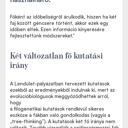
Főként az időbeliségről árulkodik, hiszen ha két
faj között géncsere történt, akkor ezek egy
időben éltek. Ezen információ kinyerésére
fejlesztettünk módszereket.”
Két változatlan fő kutatási
irány
A Lendület-pályázatban tervezett kutatások
ezekből az eredményekből indulnak ki, mert az
evolúcióbiológusok meggyőződhettek arról,
hogy
a filogenetikai kutatások rendkívül sikeres
eszköze a fákban való gondolkodás (vagyis a
„tree-thinking”). A kutatások két fő iránya nem
változik. Tovább vizsgálják a sejtleszármazási fák