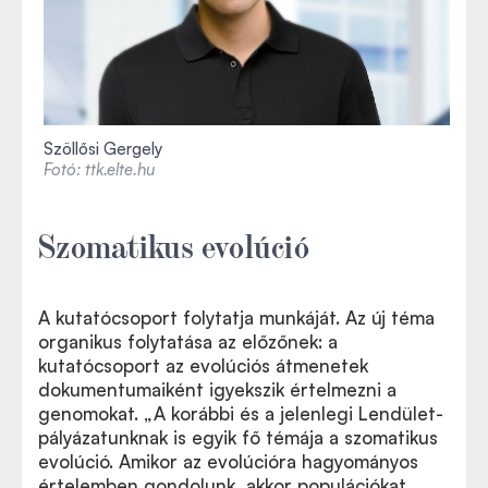
Szöllősi Gergely
Fotó: ttk.elte.hu
Szomatikus evolúció
A kutatócsoport folytatja munkáját. Az új téma
organikus folytatása az előzőnek: a
kutatócsoport az evolúciós átmenetek
dokumentumaiként igyekszik értelmezni a
genomokat. „A korábbi és a jelenlegi Lendület-
pályázatunknak is egyik fő témája a szomatikus
evolúció. Amikor az evolúcióra hagyományos
értelemben gondolunk, akkor populációkat