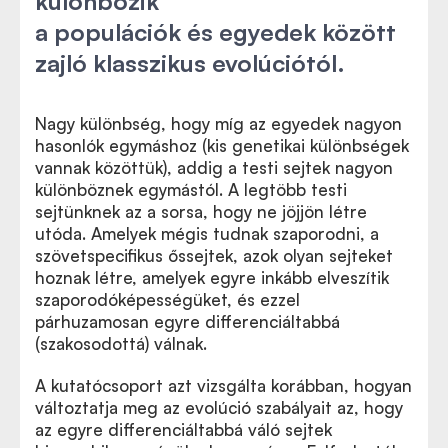
különbözik
a populációk és egyedek között
zajló klasszikus evolúciótól.
Nagy különbség, hogy míg az egyedek nagyon
hasonlók egymáshoz (kis genetikai különbségek
vannak közöttük), addig a testi sejtek nagyon
különböznek egymástól. A legtöbb testi
sejtünknek az a sorsa, hogy ne jöjjön létre
utóda. Amelyek mégis tudnak szaporodni, a
szövetspecifikus őssejtek, azok olyan sejteket
hoznak létre, amelyek egyre inkább elveszítik
szaporodóképességüket, és ezzel
párhuzamosan egyre differenciáltabbá
(szakosodottá) válnak.
A kutatócsoport azt vizsgálta korábban, hogyan
változtatja meg az evolúció szabályait az, hogy
az egyre differenciáltabbá váló sejtek