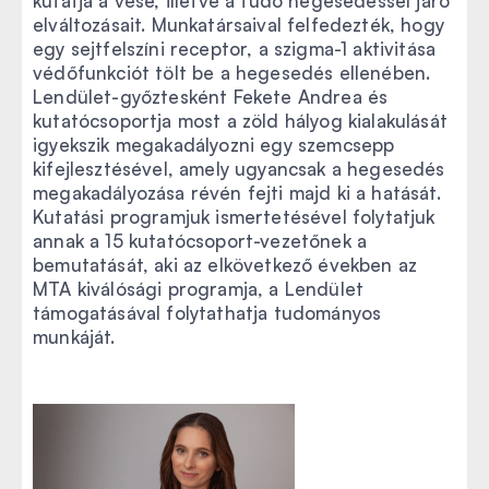
kutatja a vese, illetve a tüdő hegesedéssel járó
elváltozásait. Munkatársaival felfedezték, hogy
egy sejtfelszíni receptor, a szigma-1 aktivitása
védőfunkciót tölt be a hegesedés ellenében.
Lendület-győztesként Fekete Andrea és
kutatócsoportja most a zöld hályog kialakulását
igyekszik megakadályozni egy szemcsepp
kifejlesztésével, amely ugyancsak a hegesedés
megakadályozása révén fejti majd ki a hatását.
Kutatási programjuk ismertetésével folytatjuk
annak a 15 kutatócsoport-vezetőnek a
bemutatását, aki az elkövetkező években az
MTA kiválósági programja, a Lendület
támogatásával folytathatja tudományos
munkáját.