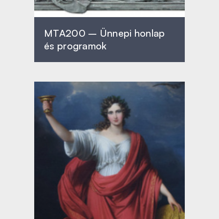
MTA200 – Ünnepi honlap
és programok