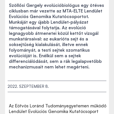
Szöllősi Gergely evolúcióbiológus egy ötéves
ciklusban már vezette az MTA-ELTE Lendület
Evolúciós Genomika Kutatócsoportot.
Munkáját egy újabb Lendület-pályázat
támogatásával folytatja. Az evolúció
legnagyobb átmenetei közül kettőt vizsgál
munkatársaival: az eukarióta sejt és a
soksejtűség kialakulását, illetve ennek
folyományát, a testi sejtek szomatikus
evolúcióját is. Enélkül sem a sejtek
differenciálódását, sem a rák legalapvetőbb
mechanizmusait nem lehet megérteni.
2022. SZEPTEMBER 8.
Az Eötvös Loránd Tudományegyetemen működő
Lendület Evolúciós Genomika Kutatócsoport