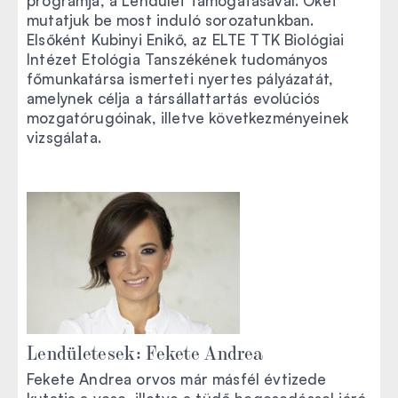
programja, a Lendület támogatásával. Őket
mutatjuk be most induló sorozatunkban.
Elsőként Kubinyi Enikő, az ELTE TTK Biológiai
Intézet Etológia Tanszékének tudományos
főmunkatársa ismerteti nyertes pályázatát,
amelynek célja a társállattartás evolúciós
mozgatórugóinak, illetve következményeinek
vizsgálata.
Lendületesek: Fekete Andrea
Fekete Andrea orvos már másfél évtizede