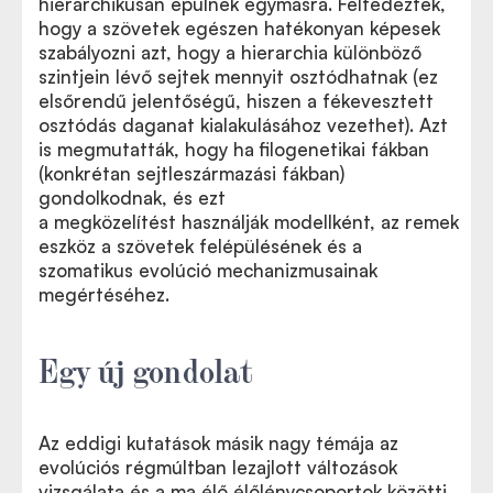
hierarchikusan épülnek egymásra. Felfedezték,
hogy a szövetek egészen hatékonyan képesek
szabályozni azt, hogy a hierarchia különböző
szintjein lévő sejtek mennyit osztódhatnak (ez
elsőrendű jelentőségű, hiszen a fékevesztett
osztódás daganat kialakulásához vezethet). Azt
is megmutatták, hogy ha filogenetikai fákban
(konkrétan sejtleszármazási fákban)
gondolkodnak, és ezt
a megközelítést használják modellként, az remek
eszköz a szövetek felépülésének és a
szomatikus evolúció mechanizmusainak
megértéséhez.
Egy új gondolat
Az eddigi kutatások másik nagy témája az
evolúciós régmúltban lezajlott változások
vizsgálata és a ma élő élőlénycsoportok közötti