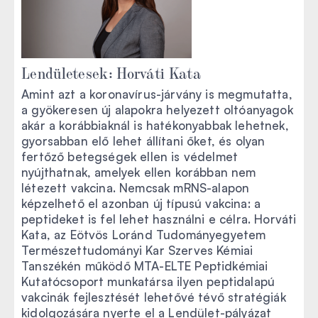
Lendületesek: Horváti Kata
Amint azt a koronavírus-járvány is megmutatta,
a gyökeresen új alapokra helyezett oltóanyagok
akár a korábbiaknál is hatékonyabbak lehetnek,
gyorsabban elő lehet állítani őket, és olyan
fertőző betegségek ellen is védelmet
nyújthatnak, amelyek ellen korábban nem
létezett vakcina. Nemcsak mRNS-alapon
képzelhető el azonban új típusú vakcina: a
peptideket is fel lehet használni e célra. Horváti
Kata, az Eötvös Loránd Tudományegyetem
Természettudományi Kar Szerves Kémiai
Tanszékén működő MTA-ELTE Peptidkémiai
Kutatócsoport munkatársa ilyen peptidalapú
vakcinák fejlesztését lehetővé tévő stratégiák
kidolgozására nyerte el a Lendület-pályázat