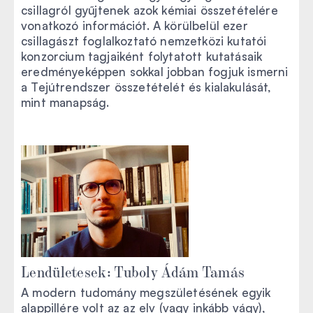
csillagról gyűjtenek azok kémiai összetételére
vonatkozó információt. A körülbelül ezer
csillagászt foglalkoztató nemzetközi kutatói
konzorcium tagjaiként folytatott kutatásaik
eredményeképpen sokkal jobban fogjuk ismerni
a Tejútrendszer összetételét és kialakulását,
mint manapság.
Lendületesek: Tuboly Ádám Tamás
A modern tudomány megszületésének egyik
alappillére volt az az elv (vagy inkább vágy),