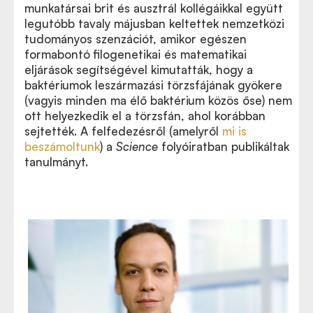
munkatársai brit és ausztrál kollégáikkal együtt
legutóbb tavaly májusban keltettek nemzetközi
tudományos szenzációt, amikor egészen
formabontó filogenetikai és matematikai
eljárások segítségével kimutatták, hogy a
baktériumok leszármazási törzsfájának gyökere
(vagyis minden ma élő baktérium közös őse) nem
ott helyezkedik el a törzsfán, ahol korábban
sejtették. A felfedezésről (amelyről
mi is
beszámoltunk
) a
Science
folyóiratban publikáltak
tanulmányt.