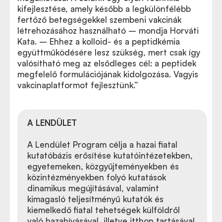
kifejlesztése, amely később a legkülönfélébb
fertőző betegségekkel szembeni vakcinák
létrehozásához használható – mondja Horváti
Kata. – Ehhez a kolloid- és a peptidkémia
együttműködésére lesz szükség, mert csak így
valósítható meg az elsődleges cél: a peptidek
megfelelő formulációjának kidolgozása. Vagyis
vakcinaplatformot fejlesztünk.”
A LENDÜLET
A Lendület Program célja a hazai fiatal
kutatóbázis erősítése kutatóintézetekben,
egyetemeken, közgyűjteményekben és
közintézményekben folyó kutatások
dinamikus megújításával, valamint
kimagasló teljesítményű kutatók és
kiemelkedő fiatal tehetségek külföldről
való hazahívásával, illetve itthon tartásával.