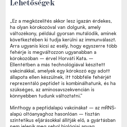
Lehetőségek
„Ez a megközelítés akkor lesz igazán érdekes,
ha olyan kórokozóval van dolgunk, amely
változékony, például gyorsan mutálódik, aminek
következtében ki tudja kerülni az immunválaszt.
Arra ugyanis kicsi az esély, hogy egyszerre több
fehérje is megváltozzon ugyanabban a
kórokozóban – érvel Horváti Kata. –
Ellentétben a más technológiával készített
vakcinákkal, amelyek egy kórokozó egy adott
állapota ellen készülnek, itt többféle fehérjét
reprezentáló peptidet is kombinálhatunk, és ha
szükséges, az aminosavszekvencián is
könnyebben tudunk változtatni.”
Minthogy a peptidalapú vakcinákat – az mRNS-
alapú oltóanyaghoz hasonlóan – tisztán
szintetikus eljárásokkal állítják elő, a gyártásban
nem jelenik meg sehol biológiai anyag.