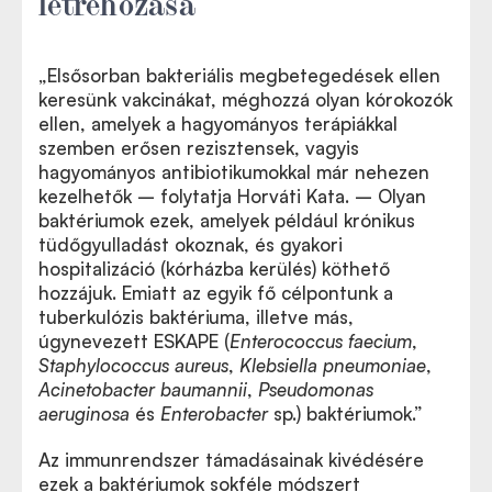
létrehozása
„Elsősorban bakteriális megbetegedések ellen
keresünk vakcinákat, méghozzá olyan kórokozók
ellen, amelyek a hagyományos terápiákkal
szemben erősen rezisztensek, vagyis
hagyományos antibiotikumokkal már nehezen
kezelhetők – folytatja Horváti Kata. – Olyan
baktériumok ezek, amelyek például krónikus
tüdőgyulladást okoznak, és gyakori
hospitalizáció (kórházba kerülés) köthető
hozzájuk. Emiatt az egyik fő célpontunk a
tuberkulózis baktériuma, illetve más,
úgynevezett ESKAPE (
Enterococcus faecium
,
Staphylococcus aureus
,
Klebsiella pneumoniae
,
Acinetobacter baumannii
,
Pseudomonas
aeruginosa
és
Enterobacter
sp.) baktériumok.”
Az immunrendszer támadásainak kivédésére
ezek a baktériumok sokféle módszert