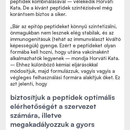
peptidek kombinálásával – vélekedik Horváti
Kata. De a kívánt peptidek szintézisével még
korántsem biztos a siker.
„Bár az epitóp peptideket könnyű szintetizálni,
önmagukban nem lesznek elég stabilak, és az
immunogenitásuk (tehát az immunválaszt kiváltó
képességük) gyenge. Ezért e peptideket olyan
formába kell hozni, hogy utána vakcinaként
alkalmazhatók legyenek – mondja Horváti Kata.
– Ehhez különböző kémiai eljárásokkal
módosítjuk, majd formulázzuk, vagyis vagyis a
végleges felhasználási formára alakítjuk őket. Ez
azt jelenti, hogy
biztosítjuk a peptidek optimális
elérhetőségét a szervezet
számára, illetve
megakadályozzuk a gyors