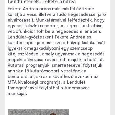
Lendületesek: Fekete Andrea
Fekete Andrea orvos már másfél évtizede
kutatja a vese, illetve a tüdő hegesedéssel járó
elváltozásait. Munkatársaival felfedezték, hogy
egy sejtfelszíni receptor, a szigma-1 aktivitása
védőfunkciót tölt be a hegesedés ellenében.
Lendület-győztesként Fekete Andrea és
kutatócsoportja most a zöld hályog kialakulását
igyekszik megakadályozni egy szemcsepp
kifejlesztésével, amely ugyancsak a hegesedés
megakadályozása révén fejti majd ki a hatását.
Kutatási programjuk ismertetésével folytatjuk
annak a 15 kutatócsoport-vezetőnek a
bemutatását, aki az elkövetkező években az
MTA kiválósági programja, a Lendület
támogatásával folytathatja tudományos
munkáját.