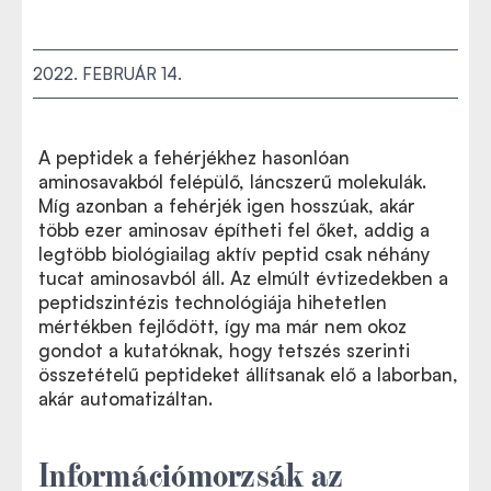
2022. FEBRUÁR 14.
A peptidek a fehérjékhez hasonlóan
aminosavakból felépülő, láncszerű molekulák.
Míg azonban a fehérjék igen hosszúak, akár
több ezer aminosav építheti fel őket, addig a
legtöbb biológiailag aktív peptid csak néhány
tucat aminosavból áll. Az elmúlt évtizedekben a
peptidszintézis technológiája hihetetlen
mértékben fejlődött, így ma már nem okoz
gondot a kutatóknak, hogy tetszés szerinti
összetételű peptideket állítsanak elő a laborban,
akár automatizáltan.
Információmorzsák az