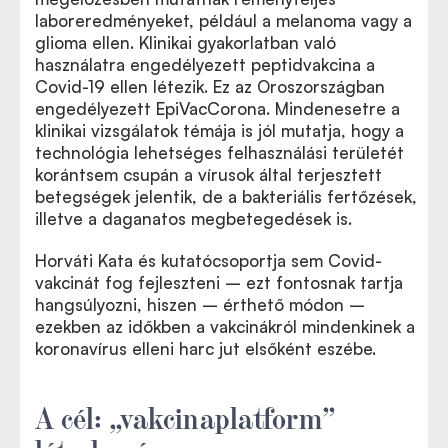
laboreredményeket, például a melanoma vagy a
glioma ellen. Klinikai gyakorlatban való
használatra engedélyezett peptidvakcina a
Covid-19 ellen létezik. Ez az Oroszországban
engedélyezett EpiVacCorona. Mindenesetre a
klinikai vizsgálatok témája is jól mutatja, hogy a
technológia lehetséges felhasználási területét
korántsem csupán a vírusok által terjesztett
betegségek jelentik, de a bakteriális fertőzések,
illetve a daganatos megbetegedések is.
Horváti Kata és kutatócsoportja sem Covid-
vakcinát fog fejleszteni – ezt fontosnak tartja
hangsúlyozni, hiszen – érthető módon –
ezekben az időkben a vakcinákról mindenkinek a
koronavírus elleni harc jut elsőként eszébe.
A cél: „vakcinaplatform”