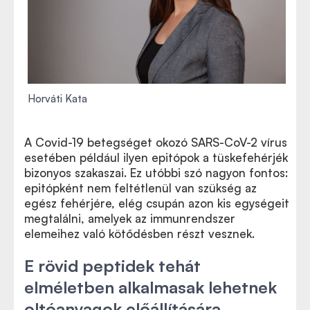
Horváti Kata
A Covid-19 betegséget okozó SARS-CoV-2 vírus
esetében például ilyen epitópok a tüskefehérjék
bizonyos szakaszai. Ez utóbbi szó nagyon fontos:
epitópként nem feltétlenül van szükség az
egész fehérjére, elég csupán azon kis egységeit
megtalálni, amelyek az immunrendszer
elemeihez való kötődésben részt vesznek.
E rövid peptidek tehát
elméletben alkalmasak lehetnek
oltóanyagok előállítására,