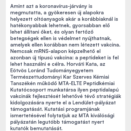
Amint azt a koronavírus-járvány is
megmutatta, a gyökeresen új alapokra
helyezett oltóanyagok akár a korábbiaknál is
hatékonyabbak lehetnek, gyorsabban elő
lehet állítani őket, és olyan fertőző
betegségek ellen is védelmet nyújthatnak,
amelyek ellen korábban nem létezett vakcina.
Nemcsak mRNS-alapon képzelhető el
azonban új típusú vakcina: a peptideket is fel
lehet használni e célra. Horváti Kata, az
Eötvös Loránd Tudományegyetem
Természettudományi Kar Szerves Kémiai
Tanszékén működő MTA-ELTE Peptidkémiai
Kutatócsoport munkatársa ilyen peptidalapú
vakcinák fejlesztését lehetővé tévő stratégiák
kidolgozására nyerte el a Lendület-pályázat
támogatását. Kutatási programjának
ismertetésével folytatjuk az MTA kiválósági
pályázatán legutóbb támogatást nyert
kutatók bemutatását.