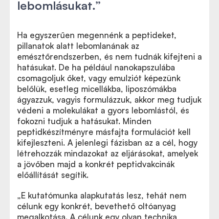
lebomlásukat.”
Ha egyszerűen megennénk a peptideket,
pillanatok alatt lebomlanának az
emésztőrendszerben, és nem tudnák kifejteni a
hatásukat. De ha például nanokapszulába
csomagoljuk őket, vagy emulziót képezünk
belőlük, esetleg micellákba, liposzómákba
ágyazzuk, vagyis formulázzuk, akkor meg tudjuk
védeni a molekulákat a gyors lebomlástól, és
fokozni tudjuk a hatásukat. Minden
peptidkészítményre másfajta formulációt kell
kifejleszteni. A jelenlegi fázisban az a cél, hogy
létrehozzák mindazokat az eljárásokat, amelyek
a jövőben majd a konkrét peptidvakcinák
előállítását segítik.
„E kutatómunka alapkutatás lesz, tehát nem
célunk egy konkrét, bevethető oltóanyag
megalkotása. A célunk egy olyan technika