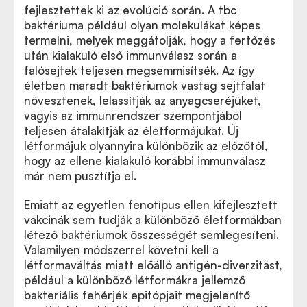
fejlesztettek ki az evolúció során. A tbc
baktériuma például olyan molekulákat képes
termelni, melyek meggátolják, hogy a fertőzés
után kialakuló első immunválasz során a
falósejtek teljesen megsemmisítsék. Az így
életben maradt baktériumok vastag sejtfalat
növesztenek, lelassítják az anyagcseréjüket,
vagyis az immunrendszer szempontjából
teljesen átalakítják az életformájukat. Új
létformájuk olyannyira különbözik az előzőtől,
hogy az ellene kialakuló korábbi immunválasz
már nem pusztítja el.
Emiatt az egyetlen fenotípus ellen kifejlesztett
vakcinák sem tudják a különböző életformákban
létező baktériumok összességét semlegesíteni.
Valamilyen módszerrel követni kell a
létformaváltás miatt előálló antigén-diverzitást,
például a különböző létformákra jellemző
bakteriális fehérjék epitópjait megjelenítő