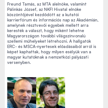
Freund Tamás, az MTA alelnöke, valamint
Pálinkás József, az NKFI Hivatal elnöke
köszöntőjével kezdődött az a kutatói
karrierfórum és információs nap az Akadémián,
amelynek résztvevői egyebek mellett arra
keresték a választ, hogy miként lehetne
Magyarországon további világszínvonalú
szellemi műhelyeket létrehozni. A hallgatók
ERC- és MSCA-nyertesek előadásaiból arról is
képet kaphattak, hogy milyen esélyük van a
magyar kutatóknak a nemzetközi pályázati
versenyben.