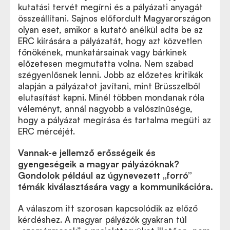
kutatási tervét megírni és a pályázati anyagát
összeállítani. Sajnos előfordult Magyarországon
olyan eset, amikor a kutató anélkül adta be az
ERC kiírására a pályázatát, hogy azt közvetlen
főnökének, munkatársainak vagy bárkinek
előzetesen megmutatta volna. Nem szabad
szégyenlősnek lenni. Jobb az előzetes kritikák
alapján a pályázatot javítani, mint Brüsszelből
elutasítást kapni. Minél többen mondanak róla
véleményt, annál nagyobb a valószínűsége,
hogy a pályázat megírása és tartalma megüti az
ERC mércéjét.
Vannak-e jellemző erősségeik és
gyengeségeik a magyar pályázóknak?
Gondolok például az úgynevezett „forró”
témák kiválasztására vagy a kommunikációra.
A válaszom itt szorosan kapcsolódik az előző
kérdéshez. A magyar pályázók gyakran túl