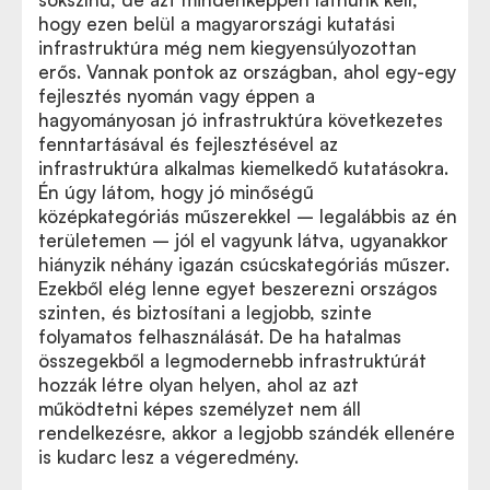
hogy ezen belül a magyarországi kutatási
infrastruktúra még nem kiegyensúlyozottan
erős. Vannak pontok az országban, ahol egy-egy
fejlesztés nyomán vagy éppen a
hagyományosan jó infrastruktúra következetes
fenntartásával és fejlesztésével az
infrastruktúra alkalmas kiemelkedő kutatásokra.
Én úgy látom, hogy jó minőségű
középkategóriás műszerekkel – legalábbis az én
területemen – jól el vagyunk látva, ugyanakkor
hiányzik néhány igazán csúcskategóriás műszer.
Ezekből elég lenne egyet beszerezni országos
szinten, és biztosítani a legjobb, szinte
folyamatos felhasználását. De ha hatalmas
összegekből a legmodernebb infrastruktúrát
hozzák létre olyan helyen, ahol az azt
működtetni képes személyzet nem áll
rendelkezésre, akkor a legjobb szándék ellenére
is kudarc lesz a végeredmény.