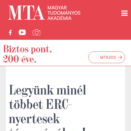
→
MTA200
Legyünk minél
többet ERC-
nyertesek