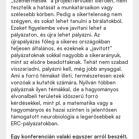
„szemérmesek” a projekttervüket illetően, nem
tesztelik a hatását a munkatársaikon vagy
szélesebb körben. Pedig a sikertelenség nem
szégyen, és sokat lehet tanulni a bírálatokból.
Ezeket figyelembe véve javítani lehet a
pályázaton, és újra lehet pályázni. Az
újrapályázás főleg a sikeres országokban
teljesen általános, és ezeknek a „javított”
pályázatoknak sokkal nagyobb a sikerarányuk,
mint az elsőre beadottaknak. Tehát nem szabad
visszariadni, pályázni kell, még jobb anyaggal.
Ami a forró témákat illeti, természetesen ezek
vonzóak a kutatók számára. Nyilván többen
pályáznak ilyen témákkal, de a hagyományos
élvonalbeli területek időszerű forró
kérdésekkel, mint pl. a matematika vagy a
hagyományos és hazai szinten is jelentősen
támogatott neurobiológia a legerősebbek az
ERC-pályázatokban.
Egy konferencián valaki egyszer arról beszélt,