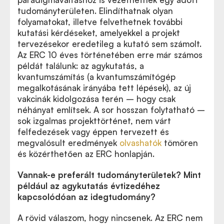
tudományterületen. Elindíthatnak olyan
folyamatokat, illetve felvethetnek további
kutatási kérdéseket, amelyekkel a projekt
tervezésekor eredetileg a kutató sem számolt.
Az ERC 10 éves történetében erre már számos
példát találunk: az agykutatás, a
kvantumszámítás (a kvantumszámítógép
megalkotásának irányába tett lépések), az új
vakcinák kidolgozása terén – hogy csak
néhányat említsek. A sor hosszan folytatható –
sok izgalmas projekttörténet, nem várt
felfedezések vagy éppen tervezett és
megvalósult eredmények
olvashatók
tömören
és közérthetően az ERC honlapján.
Vannak-e preferált tudományterületek? Mint
például az agykutatás évtizedéhez
kapcsolódóan az idegtudomány?
A rövid válaszom, hogy nincsenek. Az ERC nem