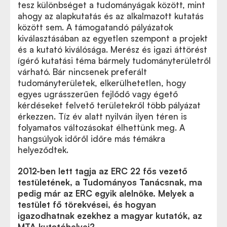
tesz különbséget a tudományágak között, mint
ahogy az alapkutatás és az alkalmazott kutatás
között sem. A támogatandó pályázatok
kiválasztásában az egyetlen szempont a projekt
és a kutató kiválósága. Merész és igazi áttörést
ígérő kutatási téma bármely tudományterületről
várható. Bár nincsenek preferált
tudományterületek, elkerülhetetlen, hogy
egyes ugrásszerűen fejlődő vagy égető
kérdéseket felvető területekről több pályázat
érkezzen. Tíz év alatt nyilván ilyen téren is
folyamatos változásokat élhettünk meg. A
hangsúlyok időről időre más témákra
helyeződtek.
2012-ben lett tagja az ERC 22 fős vezető
testületének, a Tudományos Tanácsnak, ma
pedig már az ERC egyik alelnöke. Melyek a
testület fő törekvései, és hogyan
igazodhatnak ezekhez a magyar kutatók, az
MTA kutatóhelyei?