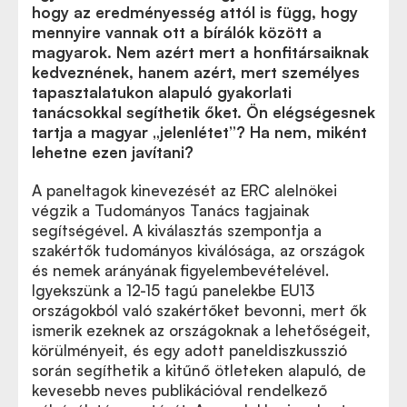
hogy az eredményesség attól is függ, hogy
mennyire vannak ott a bírálók között a
magyarok. Nem azért mert a honfitársaiknak
kedveznének, hanem azért, mert személyes
tapasztalatukon alapuló gyakorlati
tanácsokkal segíthetik őket. Ön elégségesnek
tartja a magyar „jelenlétet”? Ha nem, miként
lehetne ezen javítani?
A paneltagok kinevezését az ERC alelnökei
végzik a Tudományos Tanács tagjainak
segítségével. A kiválasztás szempontja a
szakértők tudományos kiválósága, az országok
és nemek arányának figyelembevételével.
Igyekszünk a 12-15 tagú panelekbe EU13
országokból való szakértőket bevonni, mert ők
ismerik ezeknek az országoknak a lehetőségeit,
körülményeit, és egy adott paneldiszkusszió
során segíthetik a kitűnő ötleteken alapuló, de
kevesebb neves publikációval rendelkező