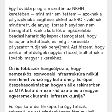
Egy további program szintén az NKFIH
keretében – mint már említettem – azoknak a
pályázóknak a segítése, akiket az ERC kiválónak
minősített, de anyagi forrás hiányában nem
támogatott. Ezek a kutatók a legközelebbi
beadási határidőig kapnak támogatást, hogy
haladjon a kutatásuk, és még sikeresebb
pályázatot tudjanak benyújtani. Azt hiszem, hogy
ezek a lehetőségek nagyban hozzájárulhatnak a
további magyar sikerekhez.
Ön is többször hangsúlyozta, hogy
nemzetközi színvonalú infrastruktúra nélkül
nem lehet vonzó egy kutatóhely. Európai
összehasonlításban hogyan áll e tekintetben
az MTA kutatóintézet-hálózata és a magyar
egyetemek kutatási infrastruktúrája?
Európa kutatási térképe, ha úgy tetszik,
sokszínű, de azt mindenképpen látnunk kell,