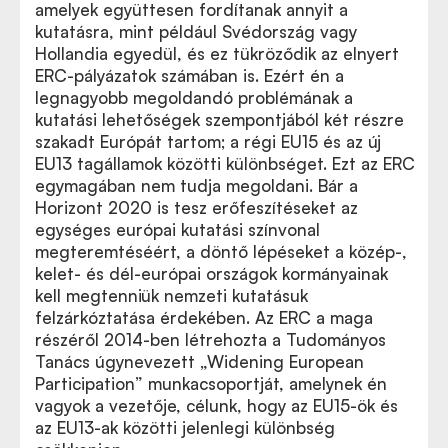
amelyek együttesen fordítanak annyit a
kutatásra, mint például Svédország vagy
Hollandia egyedül, és ez tükröződik az elnyert
ERC-pályázatok számában is. Ezért én a
legnagyobb megoldandó problémának a
kutatási lehetőségek szempontjából két részre
szakadt Európát tartom; a régi EU15 és az új
EU13 tagállamok közötti különbséget. Ezt az ERC
egymagában nem tudja megoldani. Bár a
Horizont 2020 is tesz erőfeszítéseket az
egységes európai kutatási színvonal
megteremtéséért, a döntő lépéseket a közép-,
kelet- és dél-európai országok kormányainak
kell megtenniük nemzeti kutatásuk
felzárkóztatása érdekében. Az ERC a maga
részéről 2014-ben létrehozta a Tudományos
Tanács úgynevezett „Widening European
Participation” munkacsoportját, amelynek én
vagyok a vezetője, célunk, hogy az EU15-ök és
az EU13-ak közötti jelenlegi különbség