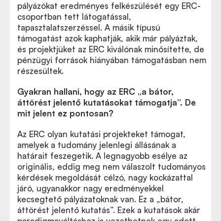
pályázókat eredményes felkészülését egy ERC-
csoportban tett látogatással,
tapasztalatszerzéssel. A másik típusú
támogatást azok kaphatják, akik már pályáztak,
és projektjüket az ERC kiválónak minősítette, de
pénzügyi források hiányában támogatásban nem
részesültek.
Gyakran hallani, hogy az ERC „a bátor,
áttörést jelentő kutatásokat támogatja”. De
mit jelent ez pontosan?
Az ERC olyan kutatási projekteket támogat,
amelyek a tudomány jelenlegi állásának a
határait feszegetik. A legnagyobb esélye az
originális, eddig meg nem válaszolt tudományos
kérdések megoldását célzó, nagy kockázattal
járó, ugyanakkor nagy eredményekkel
kecsegtető pályázatoknak van. Ez a „bátor,
áttörést jelentő kutatás”. Ezek a kutatások akár
paradigmaváltáshoz is vezethetnek egy adott