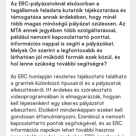
Az ERC-pályázatoknál elsősorban a
tagállamok feladata kutatóik tájékoztatása és
támogatása annak érdekében, hogy minél
több magas minőségű pályázat szülessen. Az
MTA ennek jegyében több szolgáltatással,
például nemzeti kapcsolattartó ponttal,
információs nappal is segíti a pályázókat.
Melyek Ön szerint a legfontosabb és
láthatóan jól működő formák ezek közül, és
hol lenne szükség további segítségre?
Az ERC honlapján részletes tájékoztató található
a grantek különböző típusairól és a pályázatok
elkészítéséről. Itt érdekes és szórakoztató
videoprogramokban is elmagyarázzák, hogyan
kell lépésenként egy sikeres pályázatot
elkészíteni. Elsőként mindenképpen ezeket kell
gondosan áttanulmányozni.
Ezenkívül a nemzeti
kapcsolattartó pontok segítségével, és az ERC
információs napokon lehet további hasznos