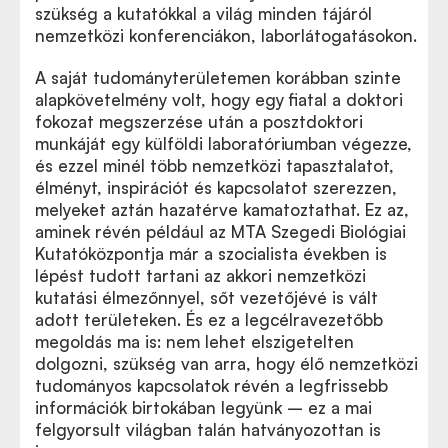
szükség a kutatókkal a világ minden tájáról
nemzetközi konferenciákon, laborlátogatásokon.
A saját tudományterületemen korábban szinte
alapkövetelmény volt, hogy egy fiatal a doktori
fokozat megszerzése után a posztdoktori
munkáját egy külföldi laboratóriumban végezze,
és ezzel minél több nemzetközi tapasztalatot,
élményt, inspirációt és kapcsolatot szerezzen,
melyeket aztán hazatérve kamatoztathat. Ez az,
aminek révén például az MTA Szegedi Biológiai
Kutatóközpontja már a szocialista években is
lépést tudott tartani az akkori nemzetközi
kutatási élmezőnnyel, sőt vezetőjévé is vált
adott területeken. És ez a legcélravezetőbb
megoldás ma is: nem lehet elszigetelten
dolgozni, szükség van arra, hogy élő nemzetközi
tudományos kapcsolatok révén a legfrissebb
információk birtokában legyünk – ez a mai
felgyorsult világban talán hatványozottan is