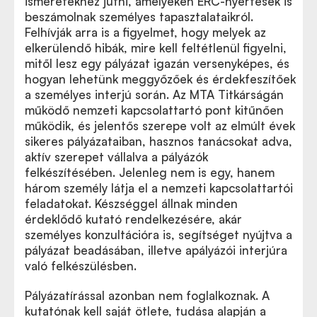
ismeretekhez jutni, amelyeken ERC-nyertesek is
beszámolnak személyes tapasztalataikról.
Felhívják arra is a figyelmet, hogy melyek az
elkerülendő hibák, mire kell feltétlenül figyelni,
mitől lesz egy pályázat igazán versenyképes, és
hogyan lehetünk meggyőzőek és érdekfeszítőek
a személyes interjú során.
Az MTA Titkárságán
működő nemzeti kapcsolattartó pont kitűnően
működik, és jelentős szerepe volt az elmúlt évek
sikeres pályázataiban, hasznos tanácsokat adva,
aktív szerepet vállalva a pályázók
felkészítésében. Jelenleg nem is egy, hanem
három személy látja el a nemzeti kapcsolattartói
feladatokat. Készséggel állnak minden
érdeklődő kutató rendelkezésére, akár
személyes konzultációra is, segítséget nyújtva a
pályázat beadásában, illetve apályázói interjúra
való felkészülésben.
Pályázatírással azonban nem foglalkoznak. A
kutatónak kell saját ötlete, tudása alapján a