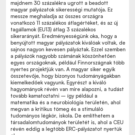
majdnem 30 százalékra ugrott a beadott
magyar pályázatok sikerességi mutatója. Ez
messze meghaladja az összes országra
vonatkozó 11 százalékos átlagértéket, és az új
tagállamok (EU13) átlag 3 százalékos
sikerarányát. Eredményességünk oka, hogy a
benyújtott magyar pályázatok kiválóak voltak, de
sajnos nagyon kevesen pályáztak. Ezzel szemben
a pályázók nagyobb számának köszönhetően
egyes országoknak, például Finnországnak több
nyertes projektjük van. A magyar siker egyik
összetevője, hogy bizonyos tudományágakban
kiemelkedőek vagyunk. Egyrészt a kiváló
hagyományok révén van mire alapozni, a tudást
tovább kamatoztatni – így például a
matematika és a neurobiológia területén, ahol
megvan a kritikus tömeg és a stimuláló
tudományos légkör, iskola. De említhetem a
társadalomtudományok területét is, ahol a CEU
révén eddig a legtöbb ERC-pályázatot nyertük