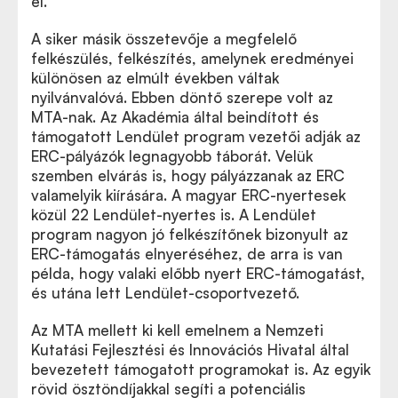
el.
A siker másik összetevője a megfelelő
felkészülés, felkészítés, amelynek eredményei
különösen az elmúlt években váltak
nyilvánvalóvá. Ebben döntő szerepe volt az
MTA-nak. Az Akadémia által beindított és
támogatott Lendület program vezetői adják az
ERC-pályázók legnagyobb táborát. Velük
szemben elvárás is, hogy pályázzanak az ERC
valamelyik kiírására. A magyar ERC-nyertesek
közül 22 Lendület-nyertes is. A Lendület
program nagyon jó felkészítőnek bizonyult az
ERC-támogatás elnyeréséhez, de arra is van
példa, hogy valaki előbb nyert ERC-támogatást,
és utána lett Lendület-csoportvezető.
Az MTA mellett ki kell emelnem a Nemzeti
Kutatási Fejlesztési és Innovációs Hivatal által
bevezetett támogatott programokat is. Az egyik
rövid ösztöndíjakkal segíti a potenciális