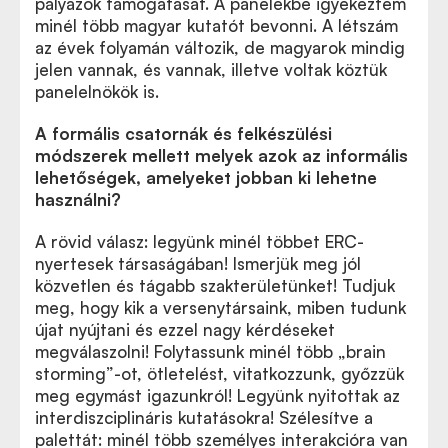
pályázók támogatását. A panelekbe igyekeztem
minél több magyar kutatót bevonni. A létszám
az évek folyamán változik, de magyarok mindig
jelen vannak, és vannak, illetve voltak köztük
panelelnökök is.
A formális csatornák és felkészülési
módszerek mellett melyek azok az informális
lehetőségek, amelyeket jobban ki lehetne
használni?
A rövid válasz: legyünk minél többet ERC-
nyertesek társaságában! Ismerjük meg jól
közvetlen és tágabb szakterületünket! Tudjuk
meg, hogy kik a versenytársaink, miben tudunk
újat nyújtani és ezzel nagy kérdéseket
megválaszolni! Folytassunk minél több „brain
storming”-ot, ötletelést, vitatkozzunk, győzzük
meg egymást igazunkról! Legyünk nyitottak az
interdiszciplináris kutatásokra! Szélesítve a
palettát: minél több személyes interakcióra van