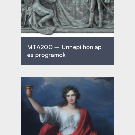
MTA200 – Ünnepi honlap
és programok