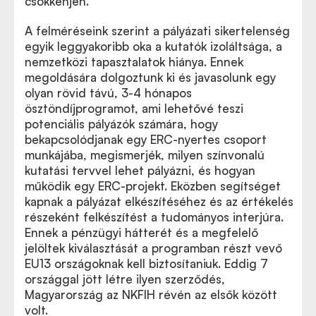
csökkenjen.
A felméréseink szerint a pályázati sikertelenség
egyik leggyakoribb oka a kutatók izoláltsága, a
nemzetközi tapasztalatok hiánya. Ennek
megoldására dolgoztunk ki és javasolunk egy
olyan rövid távú, 3-4 hónapos
ösztöndíjprogramot, ami lehetővé teszi
potenciális pályázók számára, hogy
bekapcsolódjanak egy ERC-nyertes csoport
munkájába, megismerjék, milyen színvonalú
kutatási tervvel lehet pályázni, és hogyan
működik egy ERC-projekt. Eközben segítséget
kapnak a pályázat elkészítéséhez és az értékelés
részeként felkészítést a tudományos interjúra.
Ennek a pénzügyi hátterét és a megfelelő
jelöltek kiválasztását a programban részt vevő
EU13 országoknak kell biztosítaniuk. Eddig 7
országgal jött létre ilyen szerződés,
Magyarország az NKFIH révén az elsők között
volt.