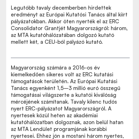
Legutóbb tavaly decemberben hirdettek
eredményt az Európai Kutatósi Tanács által kiírt
pályázatokban. Akkor öten nyerték el az ERC
Consolidator Grantjét Magyarországról: három,
az MTA kutatóhálózatában dolgozó kutató
mellett két, a CEU-ból pályázó kutató.
Magyarország számára a 2016-os év
kiemelkedően sikeres volt az ERC kutatási
támogatások területén. Az Európai Kutatási
Tanács egyenként 1,5–3 millió euró összegű
támogatásai világszerte a kutatói kiválóság
mércéjének számítanak. Tavaly kilenc tudós
nyert ERC-pályázatot Magyarországról. A
nyertesek közül heten az akadémiai
kutatóhálózatban dolgoznak, azon belül hatan
az MTA Lendület programjának korábbi
nyertesei. Ehhez jön a mostani három nyertes,