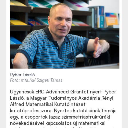
Pyber László
Fotó: mta.hu/ Szigeti Tamás
Ugyancsak ERC Advanced Grantet nyert Pyber
László, a Magyar Tudományos Akadémia Rényi
Alfréd Matematikai Kutatóintézet
kutatóprofesszora. Nyertes kutatásának témája
egy, a csoportok (azaz szimmetriastruktúrák)
növekedésével kapcsolatos új matematikai