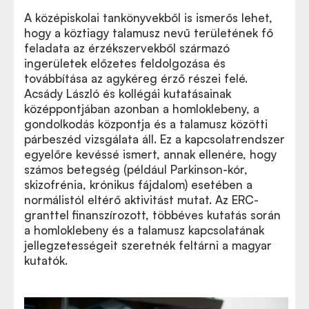
A középiskolai tankönyvekből is ismerős lehet,
hogy a köztiagy talamusz nevű területének fő
feladata az érzékszervekből származó
ingerületek előzetes feldolgozása és
továbbítása az agykéreg érző részei felé.
Acsády László
és kollégái kutatásainak
Acsády László egyik korábbi eredménye a
középpontjában azonban a homloklebeny, a
legrangosabb idegtudományi szaklapban
gondolkodás központja és a talamusz közötti
párbeszéd vizsgálata áll. Ez a kapcsolatrendszer
egyelőre kevéssé ismert, annak ellenére, hogy
számos betegség (például Parkinson-kór,
skizofrénia, krónikus fájdalom) esetében a
normálistól eltérő aktivitást mutat. Az ERC-
granttel finanszírozott, többéves kutatás során
a homloklebeny és a talamusz kapcsolatának
jellegzetességeit szeretnék feltárni a magyar
kutatók.