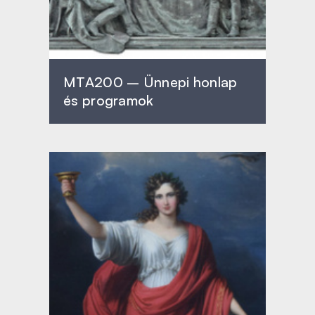
MTA200 – Ünnepi honlap
és programok