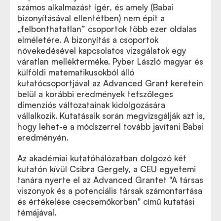
számos alkalmazást ígér, és amely (Babai
bizonyításával ellentétben) nem épít a
„felbonthatatlan” csoportok több ezer oldalas
elméletére. A bizonyítás a csoportok
növekedésével kapcsolatos vizsgálatok egy
váratlan mellékterméke. Pyber László magyar és
külföldi matematikusokból álló
kutatócsoportjával az Advanced Grant keretein
belül a korábbi eredmények tetszőleges
dimenziós változatainak kidolgozására
vállalkozik. Kutatásaik során megvizsgálják azt is,
hogy lehet-e a módszerrel tovább javítani Babai
eredményén.
Az akadémiai kutatóhálózatban dolgozó két
kutatón kívül Csibra Gergely, a CEU egyetemi
tanára nyerte el az Advanced Grantet "A társas
viszonyok és a potenciális társak számontartása
és értékelése csecsemőkorban" című kutatási
témájával.