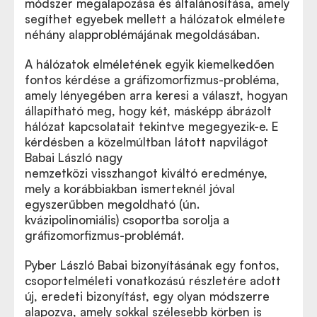
módszer megalapozása és általánosítása, amely
segíthet egyebek mellett a hálózatok elmélete
néhány alapproblémájának megoldásában.
A hálózatok elméletének egyik kiemelkedően
fontos kérdése a gráfizomorfizmus-probléma,
amely lényegében arra keresi a választ, hogyan
állapítható meg, hogy két, másképp ábrázolt
hálózat kapcsolatait tekintve megegyezik-e. E
kérdésben a közelmúltban látott napvilágot
Babai László nagy
nemzetközi visszhangot kiváltó eredménye
,
Babai László áttörést jelentő eredménye
mely a korábbiakban ismerteknél jóval
egyszerűbben megoldható (ún.
kvázipolinomiális) csoportba sorolja a
gráfizomorfizmus-problémát.
Pyber László Babai bizonyításának egy fontos,
csoportelméleti vonatkozású részletére adott
új, eredeti bizonyítást, egy olyan módszerre
alapozva, amely sokkal szélesebb körben is