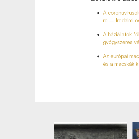
A coronavírusok
re – Irodalmi ö
A háziállatok f
gyógyszeres vé
Az európai mac
és a macskák k