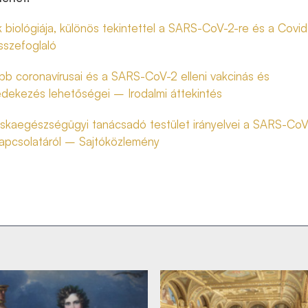
 biológiája, különös tekintettel a SARS-CoV-2-re és a Covid
sszefoglaló
őbb coronavírusai és a SARS-CoV-2 elleni vakcinás és
dekezés lehetőségei – Irodalmi áttekintés
skaegészségügyi tanácsadó testület irányelvei a SARS-CoV
apcsolatáról – Sajtóközlemény