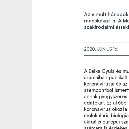
Az elmúlt hónapokb
macskákat is. A Ma
szakirodalmi áttek
2020. JÚNIUS 16.
A Balka Gyula és mu
számaiban publikált
koronavírusai és az
szempontból ismert
annak gyógyszeres 
adatokat. Ez utóbbi
koronavírus okozta 
molekuláris biológia
aktuális európai sz
számára is érdekes 