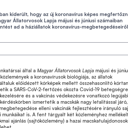
an kiderült, hogy az új koronavírus képes megfertőzn
gyar Állatorvosok Lapja májusi és júniusi számaiban
intést ad a háziállatok koronavírus-megbetegedéseiről
nkatársai által a
Magyar Állatorvosok Lapja
májusi és júniu
 közlemények a koronavírusok biológiája, az állatok
 általuk előidézett kórképek mellett összehasonlító kórtan
etik a SARS-CoV-2-fertőzés okozta Covid-19 betegségre
kezelésére és a vakcinás védekezésre vonatkozó legújab
 kérdéskörben ismertetik a macskák nagy letalitással járó,
megbetegedése elleni vakcinák fejlesztésére irányuló sa
i munkáikat is. A fent tárgyalt két közleményhez mellékel
akmai ajánlás (sajtóközlemény) a hazai macskatulajdonosok
lehet.