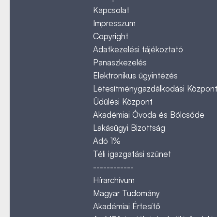
Kapcsolat
Impresszum
Copyright
Adatkezelési tájékoztató
Panaszkezelés
Elektronikus ügyintézés
Létesítménygazdálkodási Közpon
Üdülési Központ
Akadémiai Óvoda és Bölcsőde
Lakásügyi Bizottság
Adó 1%
Téli igazgatási szünet
------------
Hírarchívum
Magyar Tudomány
Akadémiai Értesítő