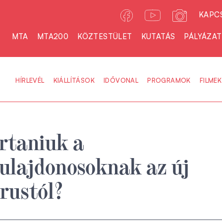
KAPC
MTA
MTA200
KÖZTESTÜLET
KUTATÁS
PÁLYÁZA
HÍRLEVÉL
KIÁLLÍTÁSOK
IDŐVONAL
PROGRAMOK
FILMEK
artaniuk a
ulajdonosoknak az új
rustól?