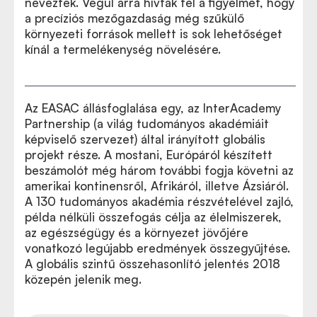
nevezték. Végül arra hívták fel a figyelmet, hogy
a precíziós mezőgazdaság még szűkülő
környezeti források mellett is sok lehetőséget
kínál a termelékenység növelésére.
Az EASAC állásfoglalása egy, az InterAcademy
Partnership (a világ tudományos akadémiáit
képviselő szervezet) által irányított globális
projekt része. A mostani, Európáról készített
beszámolót még három további fogja követni az
amerikai kontinensről, Afrikáról, illetve Ázsiáról.
A 130 tudományos akadémia részvételével zajló,
példa nélküli összefogás célja az élelmiszerek,
az egészségügy és a környezet jövőjére
vonatkozó legújabb eredmények összegyűjtése.
A globális szintű összehasonlító jelentés 2018
közepén jelenik meg.