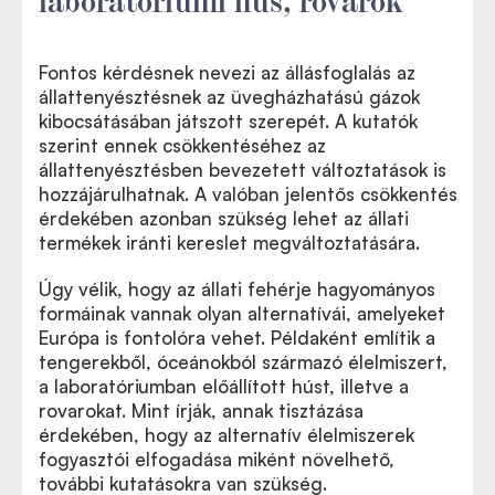
Fontos kérdésnek nevezi az állásfoglalás az
állattenyésztésnek az üvegházhatású gázok
kibocsátásában játszott szerepét. A kutatók
szerint ennek csökkentéséhez az
állattenyésztésben bevezetett változtatások is
hozzájárulhatnak. A valóban jelentős csökkentés
érdekében azonban szükség lehet az állati
termékek iránti kereslet megváltoztatására.
Úgy vélik, hogy az állati fehérje hagyományos
formáinak vannak olyan alternatívái, amelyeket
Európa is fontolóra vehet. Példaként említik a
tengerekből, óceánokból származó élelmiszert,
a laboratóriumban előállított húst, illetve a
rovarokat. Mint írják, annak tisztázása
érdekében, hogy az alternatív élelmiszerek
fogyasztói elfogadása miként növelhető,
további kutatásokra van szükség.