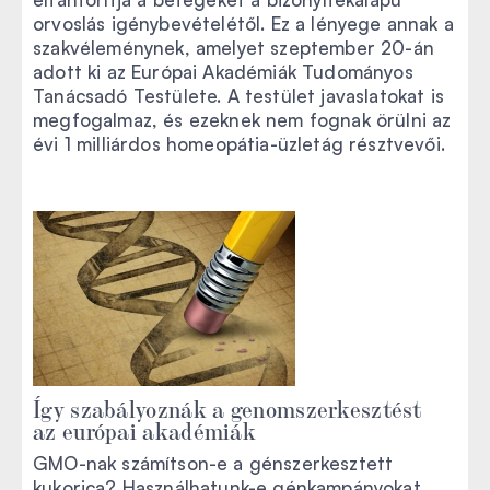
orvoslás igénybevételétől. Ez a lényege annak a
szakvéleménynek, amelyet szeptember 20-án
adott ki az Európai Akadémiák Tudományos
Tanácsadó Testülete. A testület javaslatokat is
megfogalmaz, és ezeknek nem fognak örülni az
évi 1 milliárdos homeopátia-üzletág résztvevői.
Így szabályoznák a genomszerkesztést
az európai akadémiák
GMO-nak számítson-e a génszerkesztett
kukorica? Használhatunk-e génkampányokat