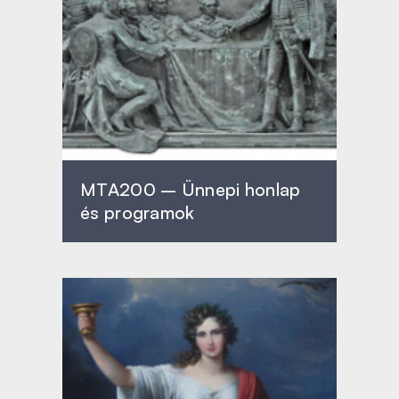
MTA200 – Ünnepi honlap
és programok