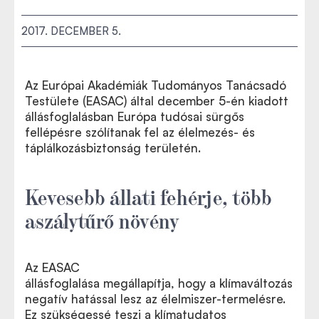
2017. DECEMBER 5.
Az Európai Akadémiák Tudományos Tanácsadó
Testülete (EASAC) által december 5-én kiadott
állásfoglalásban Európa tudósai sürgős
fellépésre szólítanak fel az élelmezés- és
táplálkozásbiztonság területén.
Kevesebb állati fehérje, több
aszálytűrő növény
Az EASAC
állásfoglalása
megállapítja, hogy a klímaváltozás
Az EASAC angol nyelvű állásfoglalása
negatív hatással lesz az élelmiszer-termelésre.
Ez szükségessé teszi a klímatudatos