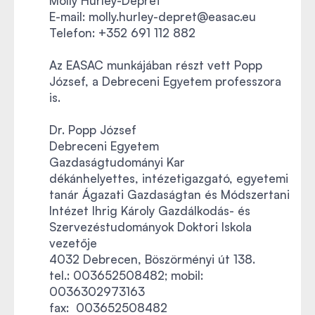
Molly Hurley-Depret
E-mail: molly.hurley-depret@easac.eu
Telefon: +352 691 112 882
Az EASAC munkájában részt vett Popp
József, a Debreceni Egyetem professzora
is.
Dr. Popp József
Debreceni Egyetem
Gazdaságtudományi Kar
dékánhelyettes, intézetigazgató, egyetemi
tanár Ágazati Gazdaságtan és Módszertani
Intézet Ihrig Károly Gazdálkodás- és
Szervezéstudományok Doktori Iskola
vezetője
4032 Debrecen, Böszörményi út 138.
tel.: 003652508482; mobil:
0036302973163
fax: 003652508482