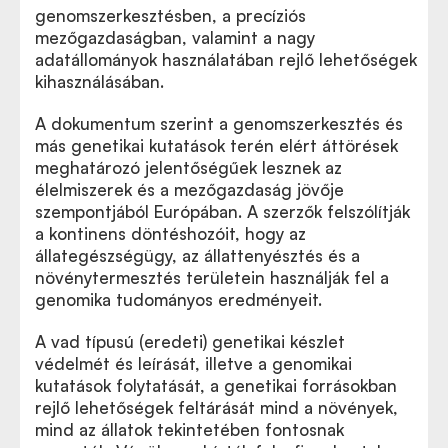
genomszerkesztés
ben, a precíziós
Az EASAC genomszerkesztéssel kapcsolatos
mezőgazdaságban, valamint a nagy
állásfoglalása
adatállományok használatában rejlő lehetőségek
kihasználásában.
A dokumentum szerint a genomszerkesztés és
más genetikai kutatások terén elért áttörések
meghatározó jelentőségűek lesznek az
élelmiszerek és a mezőgazdaság jövője
szempontjából Európában. A szerzők felszólítják
a kontinens döntéshozóit, hogy az
állategészségügy, az állattenyésztés és a
növénytermesztés területein használják fel a
genomika tudományos eredményeit.
A vad típusú (eredeti) genetikai készlet
védelmét és leírását, illetve a genomikai
kutatások folytatását, a genetikai forrásokban
rejlő lehetőségek feltárását mind a növények,
mind az állatok tekintetében fontosnak