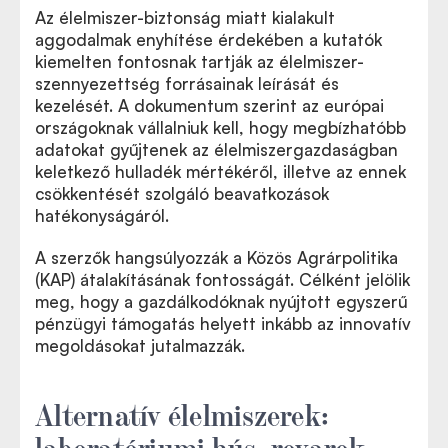
Az élelmiszer-biztonság miatt kialakult
aggodalmak enyhítése érdekében a kutatók
kiemelten fontosnak tartják az élelmiszer-
szennyezettség forrásainak leírását és
kezelését. A dokumentum szerint az európai
országoknak vállalniuk kell, hogy megbízhatóbb
adatokat gyűjtenek az élelmiszergazdaságban
keletkező hulladék mértékéről, illetve az ennek
csökkentését szolgáló beavatkozások
hatékonyságáról.
A szerzők hangsúlyozzák a Közös Agrárpolitika
(KAP) átalakításának fontosságát. Célként jelölik
meg, hogy a gazdálkodóknak nyújtott egyszerű
pénzügyi támogatás helyett inkább az innovatív
megoldásokat jutalmazzák.
Alternatív élelmiszerek:
laboratóriumi hús, rovarok