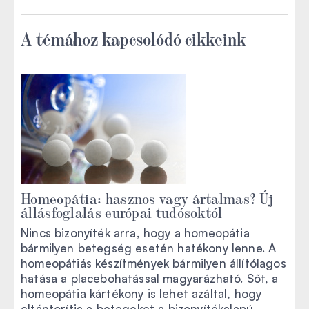
A témához kapcsolódó cikkeink
Homeopátia: hasznos vagy ártalmas? Új
állásfoglalás európai tudósoktól
Nincs bizonyíték arra, hogy a homeopátia
bármilyen betegség esetén hatékony lenne. A
homeopátiás készítmények bármilyen állítólagos
hatása a placebohatással magyarázható. Sőt, a
homeopátia kártékony is lehet azáltal, hogy
eltántorítja a betegeket a bizonyítékalapú