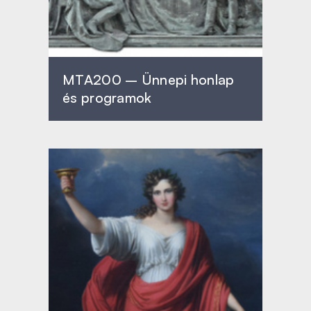
MTA200 – Ünnepi honlap
és programok