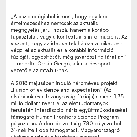
„A pszichológiából ismert, hogy egy kép
értelmezéséhez nemcsak az aktuális
megfigyelés járul hozzá, hanem a korábbi
tapasztalat, vagy a kontextuális információ is. Az
viszont, hogy az idegsejtek hálózata miképpen
végzi el az aktuális és a korábbi információ
fúzióját, egyesítését, még javarészt feltáratlan
”
–
mondta Orbán Gergő, a kutatócsoport
vezetője az mta.hu-nak.
A 2018 májusában induló hároméves projekt
„Fusion of evidence and expectation” (Az
elvárások és a bizonyosság fúziója) címmel 1,35
millió dollárt nyert el az élettudományok
területén interdiszciplináris együttműködéseket
támogató Human Frontiers Science Program
pályázatán. A döntőbizottság 780 pályázatból
31-nek ítélt oda támogatást, Magyarországról
utoljára nyolc éve hirdettek nyertest.