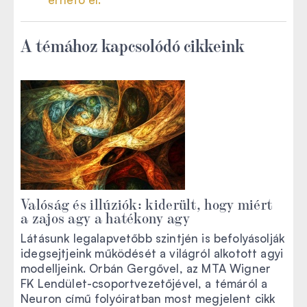
A témához kapcsolódó cikkeink
Valóság és illúziók: kiderült, hogy miért
a zajos agy a hatékony agy
Látásunk legalapvetőbb szintjén is befolyásolják
idegsejtjeink működését a világról alkotott agyi
modelljeink. Orbán Gergővel, az MTA Wigner
FK Lendület-csoportvezetőjével, a témáról a
Neuron című folyóiratban most megjelent cikk