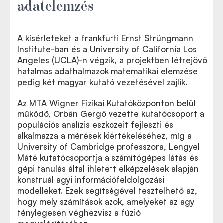
adatelemzés
A kísérleteket a frankfurti Ernst Strüngmann
Institute-ban és a University of California Los
Angeles (UCLA)-n végzik, a projektben létrejövő
hatalmas adathalmazok matematikai elemzése
pedig két magyar kutató vezetésével zajlik.
Az MTA Wigner Fizikai Kutatóközponton belül
működő, Orbán Gergő vezette kutatócsoport a
populációs analízis eszközeit fejleszti és
alkalmazza a mérések kiértékeléséhez, míg a
University of Cambridge professzora, Lengyel
Máté kutatócsoportja a számítógépes látás és
gépi tanulás által ihletett elképzelések alapján
konstruál agyi információfeldolgozási
modelleket. Ezek segítségével tesztelhető az,
hogy mely számítások azok, amelyeket az agy
ténylegesen véghezvisz a fúzió