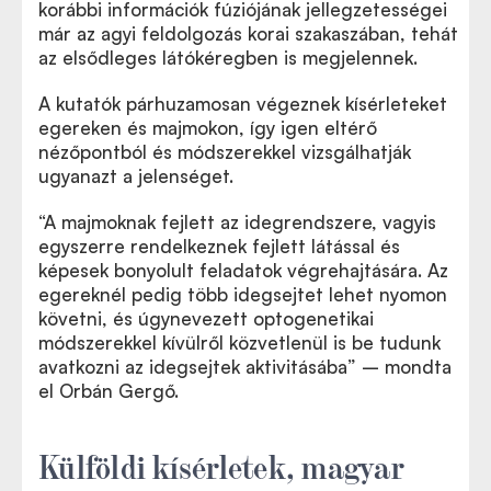
korábbi információk fúziójának jellegzetességei
már az agyi feldolgozás korai szakaszában, tehát
az elsődleges látókéregben is megjelennek.
A kutatók párhuzamosan végeznek kísérleteket
egereken és majmokon, így igen eltérő
nézőpontból és módszerekkel vizsgálhatják
ugyanazt a jelenséget.
“A majmoknak fejlett az idegrendszere, vagyis
egyszerre rendelkeznek fejlett látással és
képesek bonyolult feladatok végrehajtására. Az
egereknél pedig több idegsejtet lehet nyomon
követni, és úgynevezett optogenetikai
módszerekkel kívülről közvetlenül is be tudunk
avatkozni az idegsejtek aktivitásába” – mondta
el Orbán Gergő.
Külföldi kísérletek, magyar