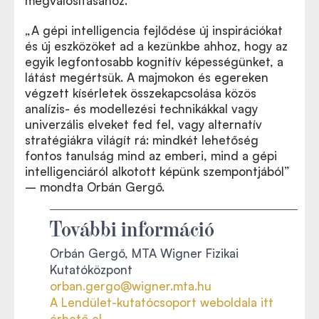
megvalósításához.
„A gépi intelligencia fejlődése új inspirációkat
és új eszközöket ad a kezünkbe ahhoz, hogy az
egyik legfontosabb kognitív képességünket, a
látást megértsük. A majmokon és egereken
végzett kísérletek összekapcsolása közös
analízis- és modellezési technikákkal vagy
univerzális elveket fed fel, vagy alternatív
stratégiákra világít rá: mindkét lehetőség
fontos tanulság mind az emberi, mind a gépi
intelligenciáról alkotott képünk szempontjából”
– mondta Orbán Gergő.
További információ
Orbán Gergő, MTA Wigner Fizikai
Kutatóközpont
orban.gergo@wigner.mta.hu
A Lendület-kutatócsoport weboldala itt
érhető el.