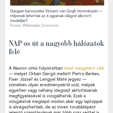
Gauguin karosszéke Vincent van Gogh festményén –
milyenek lehettek az ő agyának világról alkotott
modelljei?
Forrás: Wikimedia Commons
NAP-os út a nagyobb hálózatok
felé
A
Neuron
című folyóiratban
most megjelent cikk
– melyet Orbán Gergő mellett Pietro Berkes,
Fiser József és Lengyel Máté jegyez –
zömében olyan eredményekről szól, melyek
egyetlen vagy néhány idegsejt aktivitásának
megfigyelésével is vizsgálhatók. Ezek a
vizsgálatok meglepő módon akár egy laptoppal
is elvégezhetőek, de az innen továbblépést
jelentő számításoknak már több száz sejttel is