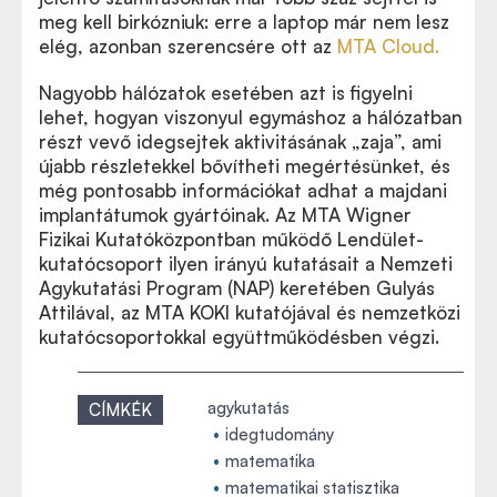
meg kell birkózniuk: erre a laptop már nem lesz
elég, azonban szerencsére ott az
MTA Cloud.
Nagyobb hálózatok esetében azt is figyelni
lehet, hogyan viszonyul egymáshoz a hálózatban
részt vevő idegsejtek aktivitásának
„
zaja”, ami
újabb részletekkel bővítheti megértésünket, és
még pontosabb információkat adhat a majdani
implantátumok gyártóinak. Az MTA Wigner
Fizikai Kutatóközpontban működő Lendület-
kutatócsoport ilyen irányú kutatásait a Nemzeti
Agykutatási Program (NAP) keretében Gulyás
Attilával, az MTA KOKI kutatójával és nemzetközi
kutatócsoportokkal együttműködésben végzi.
agykutatás
CÍMKÉK
idegtudomány
matematika
matematikai statisztika