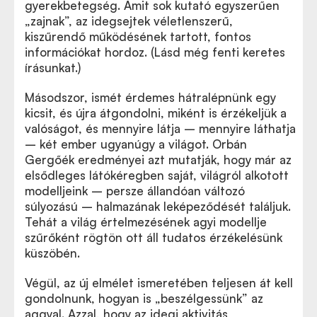
gyerekbetegség. Amit sok kutató egyszerűen
„
zajnak”, az idegsejtek véletlenszerű,
kiszűrendő működésének tartott, fontos
információkat hordoz. (Lásd még fenti keretes
írásunkat.)
Másodszor, ismét érdemes hátralépnünk egy
kicsit, és újra átgondolni, miként is érzékeljük a
valóságot, és mennyire látja – mennyire láthatja
– két ember ugyanúgy a világot. Orbán
Gergőék eredményei azt mutatják, hogy már az
elsődleges látókéregben saját, világról alkotott
modelljeink – persze állandóan változó
súlyozású – halmazának leképeződését találjuk.
Tehát a világ értelmezésének agyi modellje
szűrőként rögtön ott áll tudatos érzékelésünk
küszöbén.
Végül, az új elmélet ismeretében teljesen át kell
gondolnunk, hogyan is
„
beszélgessünk” az
aggyal. Azzal, hogy az idegi aktivitás