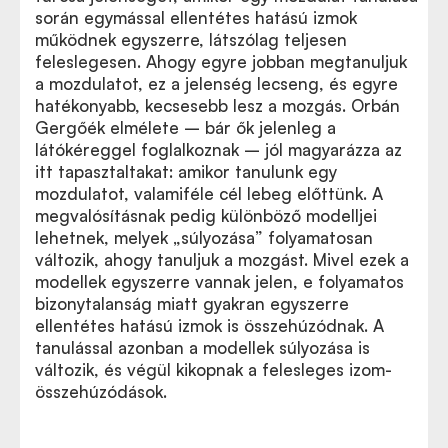
során egymással ellentétes hatású izmok
működnek egyszerre, látszólag teljesen
feleslegesen. Ahogy egyre jobban megtanuljuk
a mozdulatot, ez a jelenség lecseng, és egyre
hatékonyabb, kecsesebb lesz a mozgás. Orbán
Gergőék elmélete – bár ők jelenleg a
látókéreggel foglalkoznak – jól magyarázza az
itt tapasztaltakat: amikor tanulunk egy
mozdulatot, valamiféle cél lebeg előttünk. A
megvalósításnak pedig különböző modelljei
lehetnek, melyek
„
súlyozása” folyamatosan
változik, ahogy tanuljuk a mozgást. Mivel ezek a
modellek egyszerre vannak jelen, e folyamatos
bizonytalanság miatt gyakran egyszerre
ellentétes hatású izmok is összehúzódnak. A
tanulással azonban a modellek súlyozása is
változik, és végül kikopnak a felesleges izom-
összehúzódások.