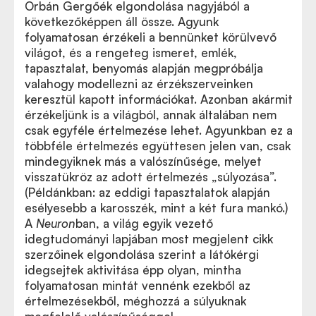
Orbán Gergőék elgondolása nagyjából a
következőképpen áll össze. Agyunk
folyamatosan érzékeli a bennünket körülvevő
világot, és a rengeteg ismeret, emlék,
tapasztalat, benyomás alapján megpróbálja
valahogy modellezni az érzékszerveinken
keresztül kapott információkat. Azonban akármit
érzékeljünk is a világból, annak általában nem
csak egyféle értelmezése lehet. Agyunkban ez a
többféle értelmezés együttesen jelen van, csak
mindegyiknek más a valószínűsége, melyet
visszatükröz az adott értelmezés
„
súlyozása”.
(Példánkban: az eddigi tapasztalatok alapján
esélyesebb a karosszék, mint a két fura mankó.)
A
Neuron
ban, a világ egyik vezető
idegtudományi lapjában most megjelent cikk
szerzőinek elgondolása szerint a látókérgi
idegsejtek aktivitása épp olyan, mintha
folyamatosan mintát vennénk ezekből az
értelmezésekből, méghozzá a súlyuknak