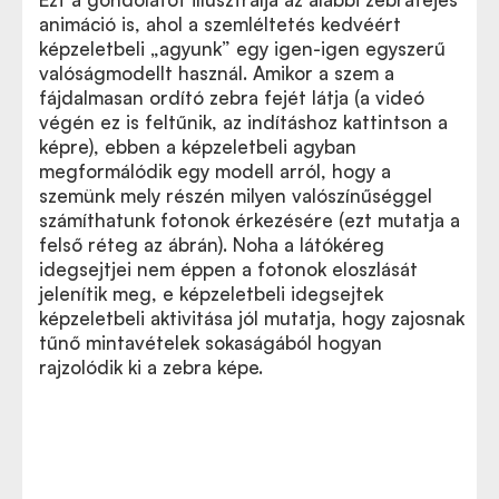
animáció is, ahol a szemléltetés kedvéért
képzeletbeli
„
agyunk” egy igen-igen egyszerű
valóságmodellt használ. Amikor a szem a
fájdalmasan ordító zebra fejét látja (a videó
végén ez is feltűnik, az indításhoz kattintson a
képre), ebben a képzeletbeli agyban
megformálódik egy modell arról, hogy a
szemünk mely részén milyen valószínűséggel
számíthatunk fotonok érkezésére (ezt mutatja a
felső réteg az ábrán). Noha a látókéreg
idegsejtjei nem éppen a fotonok eloszlását
jelenítik meg, e képzeletbeli idegsejtek
képzeletbeli aktivitása jól mutatja, hogy zajosnak
tűnő mintavételek sokaságából hogyan
rajzolódik ki a zebra képe.