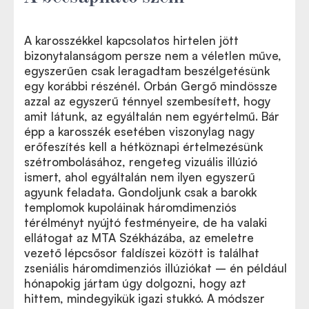
A karosszékkel kapcsolatos hirtelen jött
bizonytalanságom persze nem a véletlen műve,
egyszerűen csak leragadtam beszélgetésünk
egy korábbi részénél. Orbán Gergő mindössze
azzal az egyszerű ténnyel szembesített, hogy
amit látunk, az egyáltalán nem egyértelmű. Bár
épp a karosszék esetében viszonylag nagy
erőfeszítés kell a hétköznapi értelmezésünk
szétrombolásához, rengeteg vizuális illúzió
ismert, ahol egyáltalán nem ilyen egyszerű
agyunk feladata. Gondoljunk csak a barokk
templomok kupoláinak háromdimenziós
térélményt nyújtó festményeire, de ha valaki
ellátogat az MTA Székházába, az emeletre
vezető lépcsősor faldíszei között is találhat
zseniális háromdimenziós illúziókat – én például
hónapokig jártam úgy dolgozni, hogy azt
hittem, mindegyikük igazi stukkó. A módszer