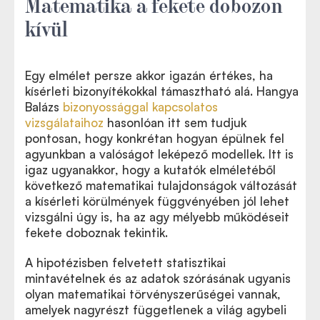
Matematika a fekete dobozon
kívül
Egy elmélet persze akkor igazán értékes, ha
kísérleti bizonyítékokkal támasztható alá. Hangya
Balázs
bizonyossággal kapcsolatos
vizsgálataihoz
hasonlóan itt sem tudjuk
pontosan, hogy konkrétan hogyan épülnek fel
agyunkban a valóságot leképező modellek. Itt is
igaz ugyanakkor, hogy a kutatók elméletéből
következő matematikai tulajdonságok változását
a kísérleti körülmények függvényében jól lehet
vizsgálni úgy is, ha az agy mélyebb működéseit
fekete doboznak tekintik.
A hipotézisben felvetett statisztikai
mintavételnek és az adatok szórásának ugyanis
olyan matematikai törvényszerűségei vannak,
amelyek nagyrészt függetlenek a világ agybeli