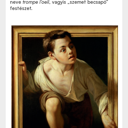
neve
trompe l
’
oeil
, vagyis
„
szemet becsapó”
festészet.