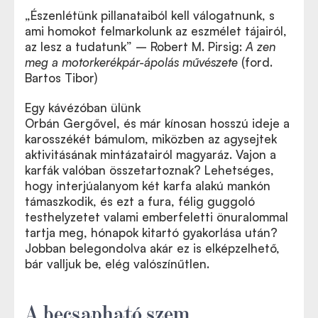
„Észenlétünk pillanataiból kell válogatnunk, s
ami homokot felmarkolunk az eszmélet tájairól,
az lesz a tudatunk” – Robert M. Pirsig:
A zen
meg a motorker
é
kpár-ápolás műv
é
szete
(ford.
Bartos Tibor)
Egy kávézóban ülünk
Orbán Gergővel,
és már kínosan hosszú ideje a
A Neuronban most megjelent cikk ide kattintva teljes
karosszékét bámulom, miközben az agysejtek
terjedelmében olvasható
aktivitásának mintázatairól magyaráz. Vajon a
karfák valóban összetartoznak? Lehetséges,
hogy interjúalanyom két karfa alakú mankón
támaszkodik, és ezt a fura, félig guggoló
testhelyzetet valami emberfeletti önuralommal
tartja meg, hónapok kitartó gyakorlása után?
Jobban belegondolva akár ez is elképzelhető,
bár valljuk be, elég valószínűtlen.
A becsaphat
ó
szem