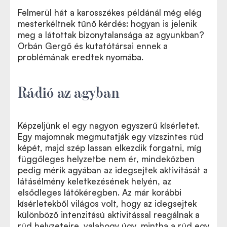
Felmerül hát a karosszékes példánál még elég
mesterkéltnek tűnő kérdés: hogyan is jelenik
meg a látottak bizonytalansága az agyunkban?
Orbán Gergő és kutatótársai ennek a
problémának eredtek nyomába.
Rádi
ó
az agyban
Képzeljünk el egy nagyon egyszerű kísérletet.
Egy majomnak megmutatják egy vízszintes rúd
képét, majd szép lassan elkezdik forgatni, míg
függőleges helyzetbe nem ér, mindeközben
pedig mérik agyában az idegsejtek aktivitását a
látásélmény keletkezésének helyén, az
elsődleges látókéregben. Az már korábbi
kísérletekből világos volt, hogy az idegsejtek
különböző intenzitású aktivitással reagálnak a
rúd helyzeteire, valahogy úgy, mintha a rúd egy