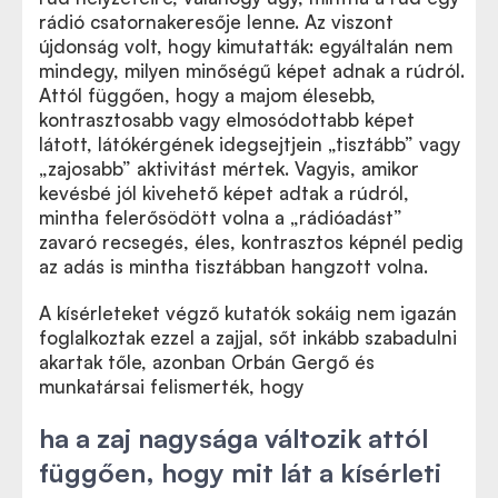
rádió csatornakeresője lenne. Az viszont
újdonság volt, hogy kimutatták: egyáltalán nem
mindegy, milyen minőségű képet adnak a rúdról.
Attól függően, hogy a majom élesebb,
kontrasztosabb vagy elmosódottabb képet
látott, látókérgének idegsejtjein
„
tisztább” vagy
„
zajosabb” aktivitást mértek. Vagyis, amikor
kevésbé jól kivehető képet adtak a rúdról,
mintha felerősödött volna a „rádióadást”
zavaró recsegés, éles, kontrasztos képnél pedig
az adás is mintha tisztábban hangzott volna.
A kísérleteket végző kutatók sokáig nem igazán
foglalkoztak ezzel a zajjal, sőt inkább szabadulni
akartak tőle, azonban Orbán Gergő és
munkatársai felismerték, hogy
ha a zaj nagysága változik attól
függően, hogy mit lát a kísérleti