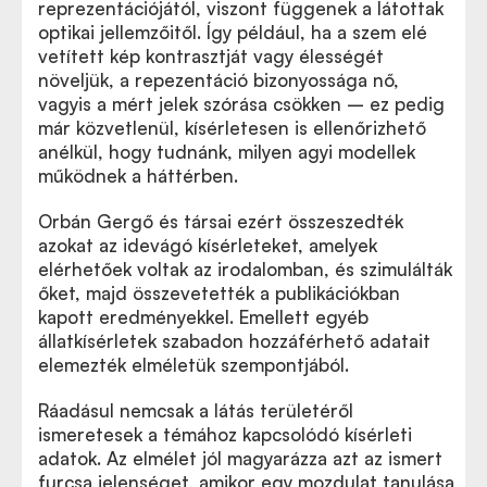
reprezentációjától, viszont függenek a látottak
optikai jellemzőitől. Így például, ha a szem elé
vetített kép kontrasztját vagy élességét
növeljük, a repezentáció bizonyossága nő,
vagyis a mért jelek szórása csökken – ez pedig
már közvetlenül, kísérletesen is ellenőrizhető
anélkül, hogy tudnánk, milyen agyi modellek
működnek a háttérben.
Orbán Gergő és társai ezért összeszedték
azokat az idevágó kísérleteket, amelyek
elérhetőek voltak az irodalomban, és szimulálták
őket, majd összevetették a publikációkban
kapott eredményekkel. Emellett egyéb
állatkísérletek szabadon hozzáférhető adatait
elemezték elméletük szempontjából.
Ráadásul nemcsak a látás területéről
ismeretesek a témához kapcsolódó kísérleti
adatok. Az elmélet jól magyarázza azt az ismert
furcsa jelenséget, amikor egy mozdulat tanulása