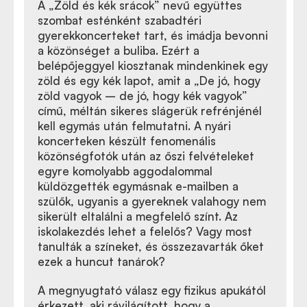
A
„
Zöld és kék srácok” nevű együttes
szombat esténként szabadtéri
gyerekkoncerteket tart, és imádja bevonni
a közönséget a buliba. Ezért a
belépőjeggyel kiosztanak mindenkinek egy
zöld és egy kék lapot, amit a
„
De jó, hogy
zöld vagyok – de jó, hogy kék vagyok”
című, méltán sikeres slágerük refrénjénél
kell egymás után felmutatni. A nyári
koncerteken készült fenomenális
közönségfotók után az őszi felvételeket
egyre komolyabb aggodalommal
küldözgették egymásnak e-mailben a
szülők, ugyanis a gyereknek valahogy nem
sikerült eltalálni a megfelelő színt. Az
iskolakezdés lehet a felelős? Vagy most
tanulták a színeket, és összezavarták őket
ezek a huncut tanárok?
A megnyugtató válasz egy fizikus apukától
érkezett, aki rávilágított, hogy a