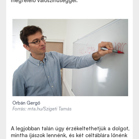
megfelelő valószínűséggel.
Orbán Gergő
Forrás: mta.hu/Szigeti Tamás
A legjobban talán úgy érzékeltethetjük a dolgot,
mintha íjászok lennénk, és két céltáblára lőnénk