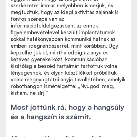
szerkezetét immár mélyebben ismerjük, és
megtudtuk, hogy az idegi aktivitás zajának is
fontos szerepe van az
információfeldolgozásban, az ennek
figyelembevételével készült implantátumok
sokkal hatékonyabban kommunikálhatnak az
emberi idegrendszerrel, mint korábban. Úgy
képzelhetjük el, mintha eddig az anya és
kétéves gyereke közti kommunikációban
kizárólag a beszéd tartalmát tartottuk volna
lényegesnek, és olyan készülékkel próbáltuk
volna megnyugtatni anyja távollétében, amelyik
robothangon ismételgette:
„
Nyugodj meg,
kisfiam, ne sírj!”
Most jöttünk rá, hogy a hangsúly
és a hangszín is számít.