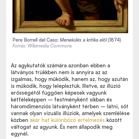
Pere Borrell del Caso:
Menekülés a kritika elől
(1874)
Forrás: Wikimedia Commons
Az agykutatók számára azonban ebben a
látványos trükkben nem is annyira az az
izgalmas, hogy működik, hanem az, hogy azután
is működik, hogy lelepleztük. Illetve, az illúzió
erősségétől függően képesek vagyunk
kétféleképpen – festményként síkban és
háromdimenziós látványként térben – látni, sőt
vannak olyan vizuális illúziók, amelyek szemlélése
közben
akár hat különböző értelmezés
között
váltogat az agyunk. És nem állapodik meg
egynél.