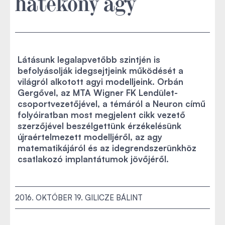
hatékony agy
Látásunk legalapvetőbb szintjén is
befolyásolják idegsejtjeink működését a
világról alkotott agyi modelljeink. Orbán
Gergővel, az MTA Wigner FK Lendület-
csoportvezetőjével, a témáról a Neuron című
folyóiratban most megjelent cikk vezető
szerzőjével beszélgettünk érzékelésünk
újraértelmezett modelljéről, az agy
matematikájáról és az idegrendszerünkhöz
csatlakozó implantátumok jövőjéről.
2016. OKTÓBER 19.
GILICZE BÁLINT