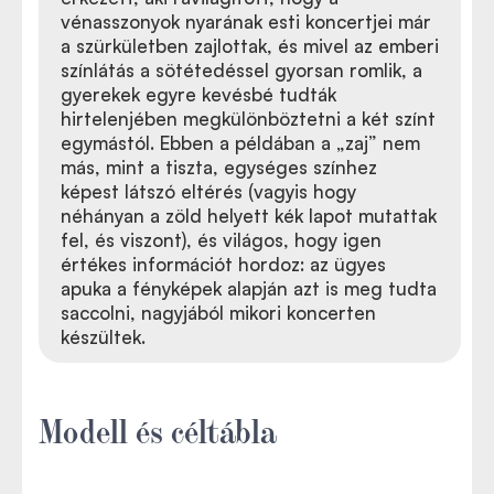
vénasszonyok nyarának esti koncertjei már
a szürkületben zajlottak, és mivel az emberi
színlátás a sötétedéssel gyorsan romlik, a
gyerekek egyre kevésbé tudták
hirtelenjében megkülönböztetni a két színt
egymástól. Ebben a példában a
„
zaj” nem
más, mint a tiszta, egységes színhez
képest látszó eltérés (vagyis hogy
néhányan a zöld helyett kék lapot mutattak
fel, és viszont), és világos, hogy igen
értékes információt hordoz: az ügyes
apuka a fényképek alapján azt is meg tudta
saccolni, nagyjából mikori koncerten
készültek.
Modell és cé
ltábla