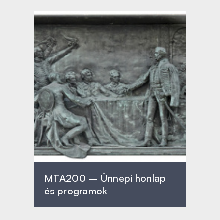
MTA200 – Ünnepi honlap
és programok