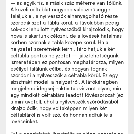
– az egyik tíz, a másik száz méterre van tőlünk.
A közeli céltáblát nagyobb valószínűséggel
találjuk el, a nyílvesszők elhanyagolható része
szóródik szét a tábla körül, a távolabbin pedig
sok-sok lehullott nyílvesszőből kirajzolódik, hogy
hova is akartunk célozni, de a lövések hatalmas
körben szórnak a tábla közepe körül. Ha a
helyzetet szeretnénk leírni, tárolhatjuk a két
céltábla pontos helyzetét – íjásztehetségünk
ismeretében ez pontosan meghatározza, milyen
eséllyel találunk célba, és hogyan fognak
szóródni a nyílvesszők a céltábla körül. Ez egy
absztrakt modell a helyzetről. A látókéregben
megjelenő idegsejt-aktivitás viszont olyan, mint
egy mindkét céltáblára leadott lövéssorozat (ez
a mintavétel), ahol a nyílvesszők szóródásából
kirajzolódik, hogy voltaképpen milyen két
céltábláról is volt szó, és honnan adtuk le a
lövéseinket.
Ezt a gondolatot illusztrálja az alábbi zebrafejes