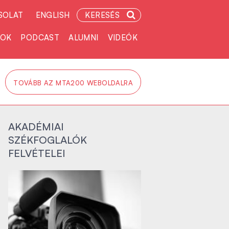
SOLAT
ENGLISH
KERESÉS
TOK
PODCAST
ALUMNI
VIDEÓK
TOVÁBB AZ MTA200 WEBOLDALRA
AKADÉMIAI
SZÉKFOGLALÓK
FELVÉTELEI