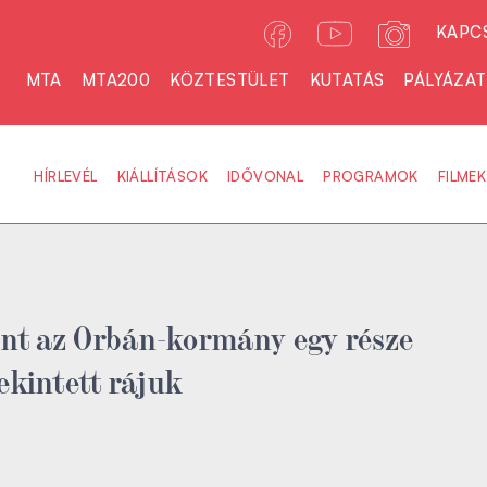
KAPC
MTA
MTA200
KÖZTESTÜLET
KUTATÁS
PÁLYÁZA
HÍRLEVÉL
KIÁLLÍTÁSOK
IDŐVONAL
PROGRAMOK
FILMEK
int az Orbán-kormány egy része
tekintett rájuk