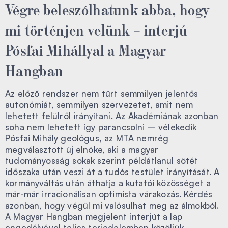
Végre beleszólhatunk abba, hogy
mi történjen velünk – interjú
Pósfai Mihállyal a Magyar
Hangban
Az előző rendszer nem tűrt semmilyen jelentős
autonómiát, semmilyen szervezetet, amit nem
lehetett felülről irányítani. Az Akadémiának azonban
soha nem lehetett így parancsolni – vélekedik
Pósfai Mihály geológus, az MTA nemrég
megválasztott új elnöke, aki a magyar
tudományosság sokak szerint példátlanul sötét
időszaka után veszi át a tudós testület irányítását. A
kormányváltás után áthatja a kutatói közösséget a
már-már irracionálisan optimista várakozás. Kérdés
azonban, hogy végül mi valósulhat meg az álmokból.
A Magyar Hangban megjelent interjút a lap
engedélyével teljes terjedelemben közöljük.