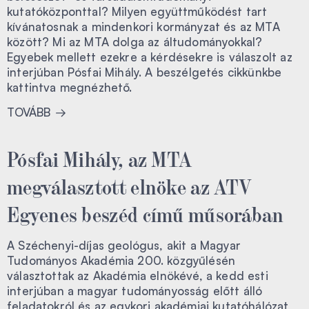
kutatóközponttal? Milyen együttműködést tart
kívánatosnak a mindenkori kormányzat és az MTA
között? Mi az MTA dolga az áltudományokkal?
Egyebek mellett ezekre a kérdésekre is válaszolt az
interjúban Pósfai Mihály. A beszélgetés cikkünkbe
kattintva megnézhető.
TOVÁBB
Pósfai Mihály, az MTA
megválasztott elnöke az ATV
Egyenes beszéd című műsorában
A Széchenyi-díjas geológus, akit a Magyar
Tudományos Akadémia 200. közgyűlésén
választottak az Akadémia elnökévé, a kedd esti
interjúban a magyar tudományosság előtt álló
feladatokról és az egykori akadémiai kutatóhálózat