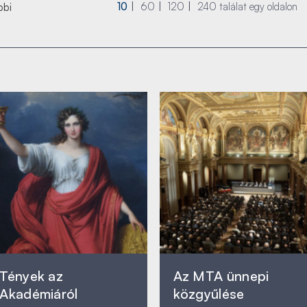
10
60
120
240
találat egy oldalon
bbi
Tények az
Az MTA ünnepi
Akadémiáról
közgyűlése