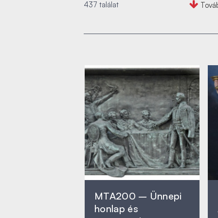
437 találat
Tová
MTA200 – Ünnepi
honlap és