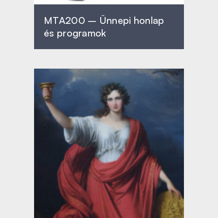
MTA200 – Ünnepi honlap
és programok