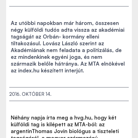
Az utóbbi napokban már három, összesen
négy külföldi tudós adta vissza az akadémiai
tagságát az Orbán- kormány elleni
tiltakozásul. Lovász László szerint az
Akadémiának nem feladata a politizálás, de
ez mindenkinek egyéni joga, és nem
származik belőle hátránya. Az MTA elnökével
az index.hu készített interjút.
2016. OKTÓBER 14.
Néhány napja írta meg a hvg.hu, hogy két
külföldi tag is kilépett az MTA-ból: az
argentinThomas Jovin biológus a tiszteleti
tagságáról, a magyar származású,