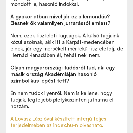
mondott le, hasonló indokkal.
A gyakorlatban mivel jár ez a lemondás?
Elesnek ők valamilyen juttatástól emiatt?
Nem
, ezek tiszteleti tagságok. A külső tagjaink
Tovább kell növelni az Akadémia súlyát - az mta.hu
közül azoknak, akik itt a Kárpát-medencében
által Lovász Lászlóval korábban készített interjú
élnek, jár egy mérsékelt mértékű tiszteletdíj, de
Hernád Kanadában él, tehát neki nem.
Olyan magyarországi tudósról tud, aki egy
másik ország Akadémiáján hasonló
szimbolikus lépést tett?
Én nem tudok ilyenről. Nem is kellene, hogy
tudjak, legfeljebb pletykaszinten juthatna el
hozzám.
A Lovász Lászlóval készített interjú teljes
terjedelmében az index.hu-n olvasható.