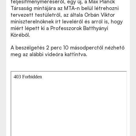
teljesítményméréséről, egy új, a Max Planck
Társaság mintájára az MTA-n belül létrehozni
tervezett testületről, az általa Orbán Viktor
miniszterelnöknek írt leveléről és arról is, hogy
miért lépett ki a Professzorok Batthyányi
Köréből.
A beszélgetés 2 perc 10 másodperctől nézhető
meg az alábbi videóra kattintva.