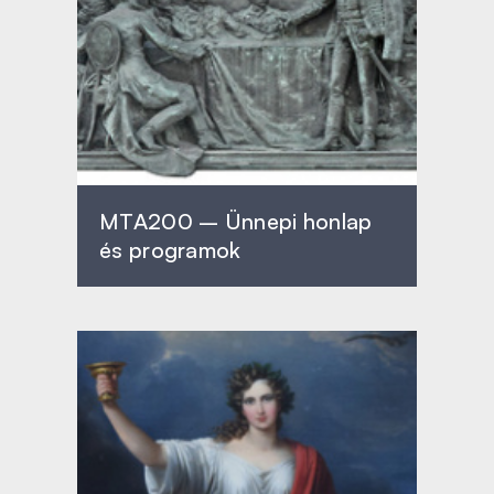
MTA200 – Ünnepi honlap
és programok