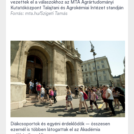
vezettek el a válaszokhoz az MTA Agrártudományi
Kutatóközpont Talajtani és Agrokémiai Intézet standján
Forrás: mta.hu/Szigeti Tamás
Diákcsoportok és egyéni érdeklődők – összesen
ezernél is többen látogattak el az Akadémia