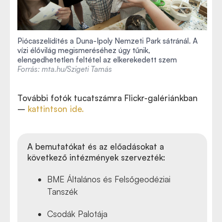
Piócaszelídítés a Duna-Ipoly Nemzeti Park sátránál. A
vízi élővilág megismeréséhez úgy tűnik,
elengedhetetlen feltétel az elkerekedett szem
Forrás: mta.hu/Szigeti Tamás
További fotók tucatszámra Flickr-galériánkban
–
kattintson ide.
A bemutatókat és az előadásokat a
következő intézmények szervezték:
BME Általános és Felsőgeodéziai
Tanszék
Csodák Palotája