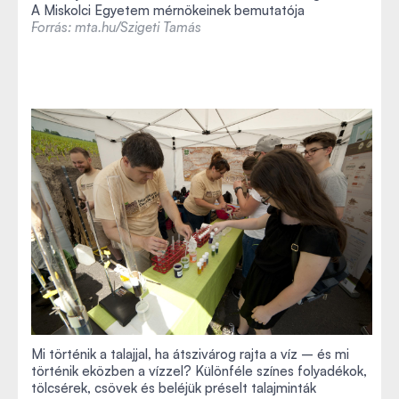
A Miskolci Egyetem mérnökeinek bemutatója
Forrás: mta.hu/Szigeti Tamás
Mi történik a talajjal, ha átszivárog rajta a víz – és mi
történik eközben a vízzel? Különféle színes folyadékok,
tölcsérek, csövek és beléjük préselt talajminták