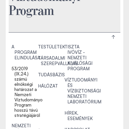
Program
A
TESTÜLETEK
TISZTA
PROGRAM
IVÓVÍZ -
ELINDULÁSA
NEMZETI
TÁRSADALMI
KIVÁLÓSÁGI
SZEREPVÁLLALÁS
53/2019
PROGRAM
(IX.24.)
TUDÁSBÁZIS
számú
VÍZTUDOMÁNYI
elnökségi
ÉS
HÁLÓZAT
határozat a
VÍZBIZTONSÁGI
Nemzeti
NEMZETI
Víztudományo
LABORATÓRIUM
Program
hosszú távú
HÍREK,
stratégiájáról
ESEMÉNYEK
NEMZETI