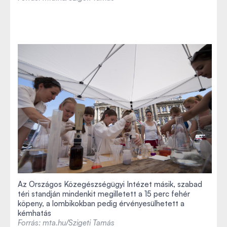
Az Országos Közegészségügyi Intézet másik, szabad
téri standján mindenkit megilletett a 15 perc fehér
köpeny, a lombikokban pedig érvényesülhetett a
kémhatás
Forrás: mta.hu/Szigeti Tamás