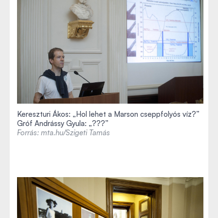
Kereszturi Ákos: „Hol lehet a Marson cseppfolyós víz?”
Gróf Andrássy Gyula: „???”
Forrás: mta.hu/Szigeti Tamás