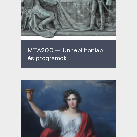
MTA200 – Ünnepi honlap
és programok