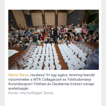
Martin Riese
, reszkess! Itt egy egész teremnyi leendő
vízsommelier a MTA Csillagászati és Földtudományi
Kutatóközpont Földtani és Geokémiai Intézet víznapi
workshopján
Forrás: mta.hu/Szigeti Tamás