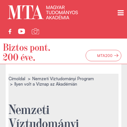
→
MTA200
Címoldal
Nemzeti Víztudományi Program
Ilyen volt a Víznap az Akadémián
Nemzeti
Víztudományi