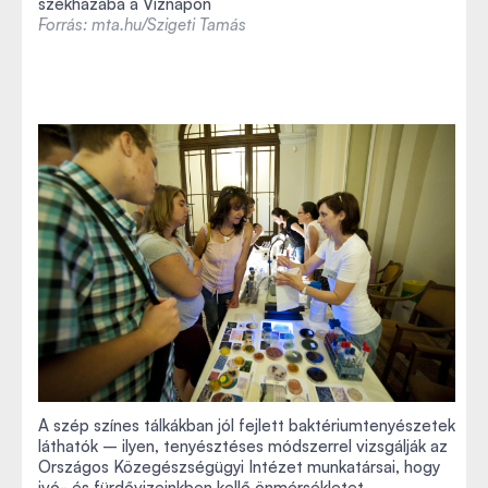
székházába a Víznapon
Forrás: mta.hu/Szigeti Tamás
A szép színes tálkákban jól fejlett baktériumtenyészetek
láthatók – ilyen, tenyésztéses módszerrel vizsgálják az
Országos Közegészségügyi Intézet munkatársai, hogy
ivó- és fürdővizeinkben kellő önmérsékletet