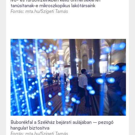
tanúsítanak-e mikroszkopikus lakótársaink
Forrás: mta.hu/Szigeti Tamás
Buborékfal a Székház bejárati aulájában – pezsgő
hangulat biztosítva
Forrás: mta.hu/Szigeti Tamás