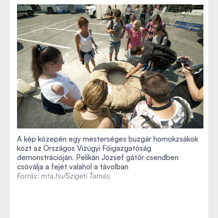
A kép közepén egy mesterséges buzgár homokzsákok
közt az Országos Vízügyi Főigazgatóság
demonstrációján. Pelikán József gátőr csendben
csóválja a fejét valahol a távolban
Forrás: mta.hu/Szigeti Tamás