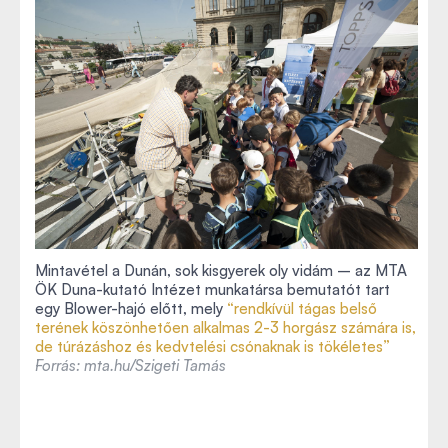
Mintavétel a Dunán, sok kisgyerek oly vidám – az MTA
ÖK Duna-kutató Intézet munkatársa bemutatót tart
egy Blower-hajó előtt, mely
“rendkívül tágas belső
terének köszönhetően alkalmas 2-3 horgász számára is,
de túrázáshoz és kedvtelési csónaknak is tökéletes”
Forrás: mta.hu/Szigeti Tamás