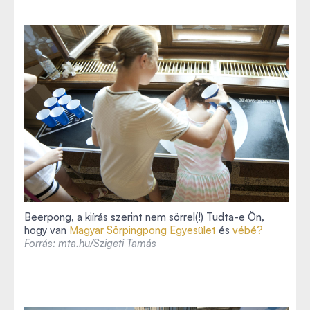
Beerpong, a kiírás szerint nem sörrel(!) Tudta-e Ön,
hogy van
Magyar Sörpingpong Egyesület
és
vébé?
Forrás: mta.hu/Szigeti Tamás