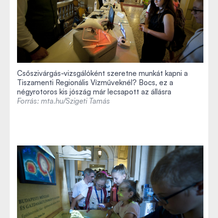
Csőszivárgás-vizsgálóként szeretne munkát kapni a
Tiszamenti Regionális Vízműveknél? Bocs, ez a
négyrotoros kis jószág már lecsapott az állásra
Forrás: mta.hu/Szigeti Tamás