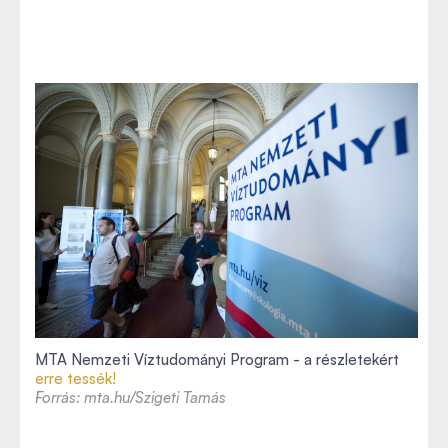
MTA Nemzeti Víztudományi Program - a részletekért
erre tessék!
Forrás: mta.hu/Szigeti Tamás