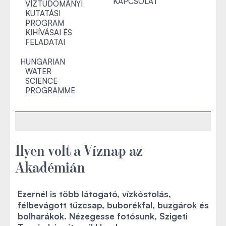
KAPCSOLAT
VÍZTUDOMÁNYI
KUTATÁSI
PROGRAM
KIHÍVÁSAI ÉS
FELADATAI
HUNGARIAN
WATER
SCIENCE
PROGRAMME
Ilyen volt a Víznap az
Akadémián
Ezernél is több látogató, vízkóstolás,
félbevágott tűzcsap, buborékfal, buzgárok és
bolharákok. Nézegesse fotósunk, Szigeti