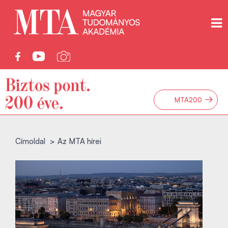
→
MTA200
Címoldal
Az MTA hírei