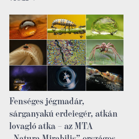
Fenséges jégmadár,
sárganyakú erdeiegér, atkán
lovagló atka – az MTA
„Natura Mirabilis” országos