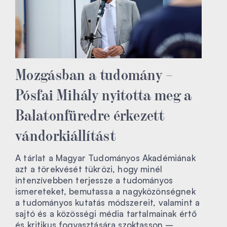
Mozgásban a tudomány –
Pósfai Mihály nyitotta meg a
Balatonfüredre érkezett
vándorkiállítást
A tárlat a Magyar Tudományos Akadémiának
azt a törekvését tükrözi, hogy minél
intenzívebben terjessze a tudományos
ismereteket, bemutassa a nagyközönségnek
a tudományos kutatás módszereit, valamint a
sajtó és a közösségi média tartalmainak értő
és kritikus fogyasztására szoktasson –