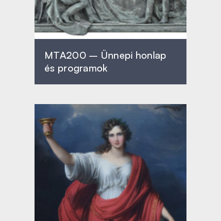
MTA200 – Ünnepi honlap
és programok