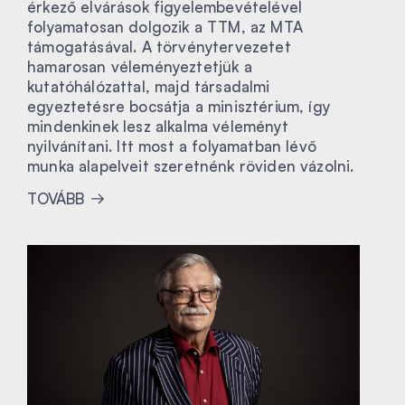
érkező elvárások figyelembevételével
folyamatosan dolgozik a TTM, az MTA
támogatásával. A törvénytervezetet
hamarosan véleményeztetjük a
kutatóhálózattal, majd társadalmi
egyeztetésre bocsátja a minisztérium, így
mindenkinek lesz alkalma véleményt
nyilvánítani. Itt most a folyamatban lévő
munka alapelveit szeretnénk röviden vázolni.
TOVÁBB