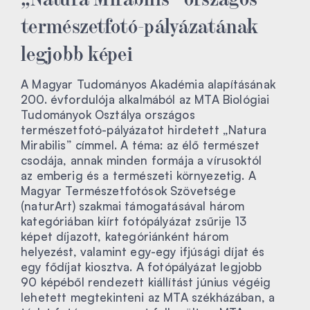
természetfotó-pályázatának
legjobb képei
A Magyar Tudományos Akadémia alapításának
200. évfordulója alkalmából az MTA Biológiai
Tudományok Osztálya országos
természetfotó-pályázatot hirdetett „Natura
Mirabilis” címmel. A téma: az élő természet
csodája, annak minden formája a vírusoktól
az emberig és a természeti környezetig. A
Magyar Természetfotósok Szövetsége
(naturArt) szakmai támogatásával három
kategóriában kiírt fotópályázat zsűrije 13
képet díjazott, kategóriánként három
helyezést, valamint egy-egy ifjúsági díjat és
egy fődíjat kiosztva. A fotópályázat legjobb
90 képéből rendezett kiállítást június végéig
lehetett megtekinteni az MTA székházában, a