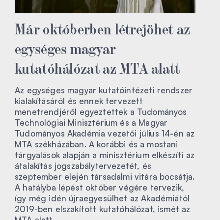
Már októberben létrejöhet az
egységes magyar
kutatóhálózat az MTA alatt
Az egységes magyar kutatóintézeti rendszer
kialakításáról és ennek tervezett
menetrendjéről egyeztettek a Tudományos
Technológiai Minisztérium és a Magyar
Tudományos Akadémia vezetői július 14-én az
MTA székházában. A korábbi és a mostani
tárgyalások alapján a minisztérium elkészíti az
átalakítás jogszabálytervezetét, és
szeptember elején társadalmi vitára bocsátja.
A hatályba lépést október végére tervezik,
így még idén újraegyesülhet az Akadémiától
2019-ben elszakított kutatóhálózat, ismét az
MTA alatt.