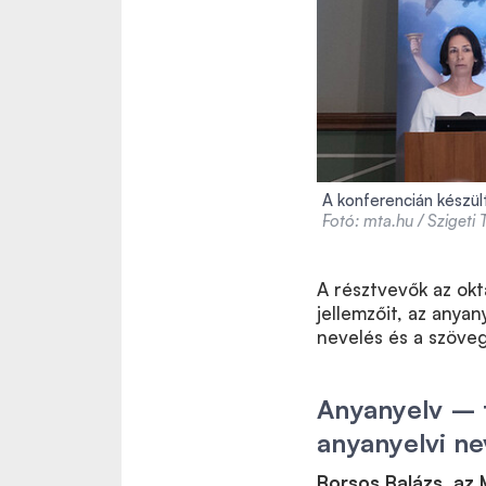
A konferencián készül
Fotó: mta.hu / Szigeti
A résztvevők az okt
jellemzőit, az anyan
nevelés és a szöveg
Anyanyelv – 
anyanyelvi ne
Borsos Balázs, az