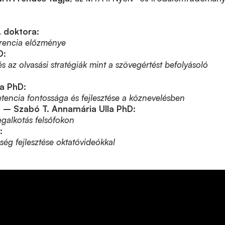
 doktora:
rencia előzménye
D:
és az olvasási stratégiák mint a szövegértést befolyásoló
ia
PhD:
tencia fontossága és fejlesztése a köznevelésben
– Szabó T. Annamária Ulla PhD:
galkotás felsőfokon
:
ség fejlesztése oktatóvideókkal