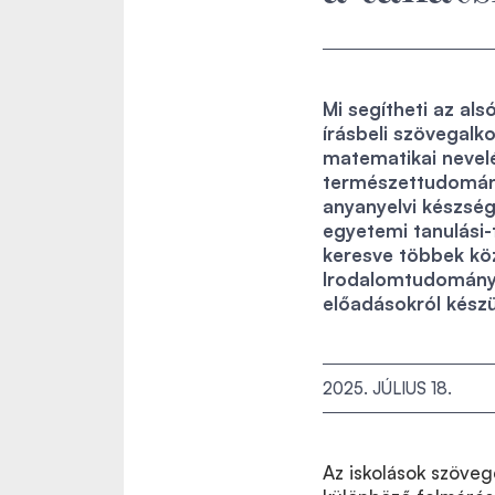
Mi segítheti az al
írásbeli szövegalk
matematikai nevel
természettudományi
anyanyelvi készség
egyetemi tanulási-
keresve többek köz
Irodalomtudományok
előadásokról készü
2025. JÚLIUS 18.
Az iskolások szöveg