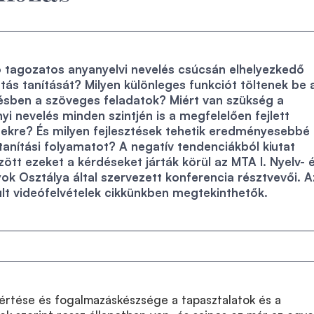
só tagozatos anyanyelvi nevelés csúcsán elhelyezkedő
otás tanítását? Milyen különleges funkciót töltenek be 
ésben a szöveges feladatok? Miért van szükség a
 nevelés minden szintjén is a megfelelően fejlett
ekre? És milyen fejlesztések tehetik eredményesebbé
tanítási folyamatot? A negatív tendenciákból kiutat
ött ezeket a kérdéseket járták körül az MTA I. Nyelv- 
 Osztálya által szervezett konferencia résztvevői. A
lt videófelvételek cikkünkben megtekinthetők.
értése és fogalmazáskészsége a tapasztalatok és a