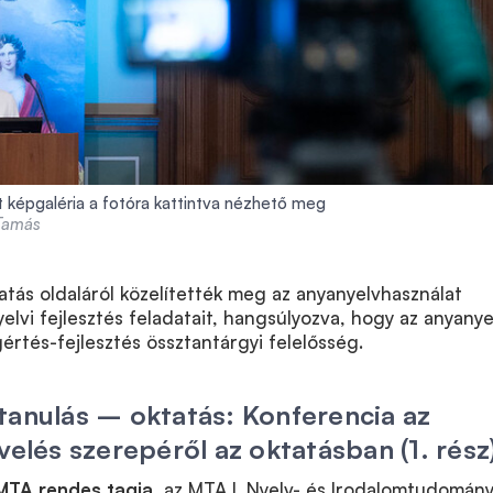
t képgaléria a fotóra kattintva nézhető meg
 Tamás
atás oldaláról közelítették meg az anyanyelvhasználat
yelvi fejlesztés feladatait, hangsúlyozva, hogy az anyanye
értés-fejlesztés össztantárgyi felelősség.
tanulás – oktatás: Konferencia az
velés szerepéről az oktatásban (1. rész
 MTA rendes tagja
, az MTA I. Nyelv- és Irodalomtudomán