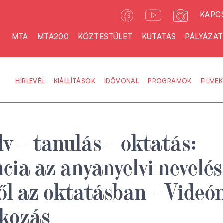
KAPC
MTA
MTA200
KÖZTESTÜLET
KUTATÁS
PÁLYÁZA
HÍRLEVÉL
KIÁLLÍTÁSOK
IDŐVONAL
PROGRAMOK
FILMEK
v – tanulás – oktatás:
cia az anyanyelvi nevelés
ől az oktatásban – Videó
skozás