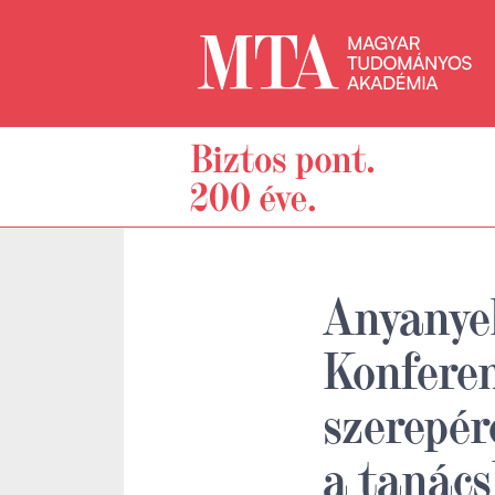
Anyanyel
Konferen
szerepér
a tanác