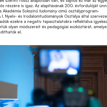
k szerint rossz állapotban van, és sajnos ez már az egy
tős részére is igaz. Az alapításának 200. évfordulóját ün
s Akadémia
Sokszínű tudomány
című osztályprogram-
I. Nyelv- és Irodalomtudományok Osztálya által szerveze
adók ezekre a negatív tapasztalatokra reflektálva igyeke
letük olyan módszereit és pedagógiai eszköztárát, amelye
ndíthatók el.