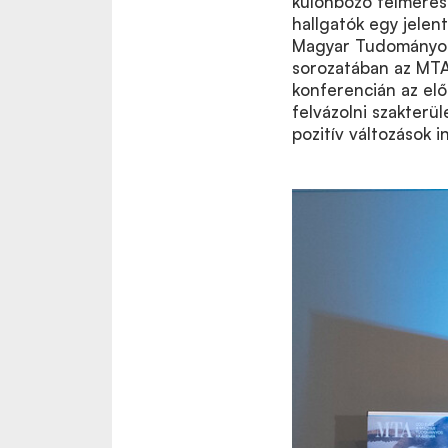
különböző felmérése
hallgatók egy jelen
Magyar Tudományo
sorozatában az MTA 
konferencián az elő
felvázolni szakterü
pozitív változások i