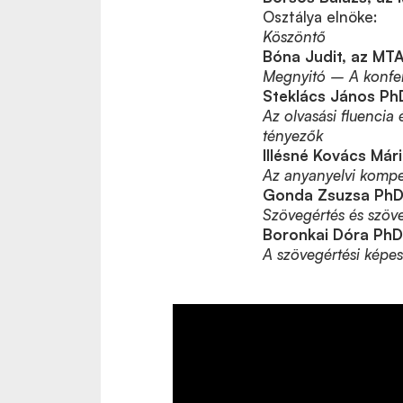
Osztálya elnöke:
Köszöntő
Bóna Judit, az MTA
Megnyitó – A konfe
Steklács János Ph
Az olvasási fluencia 
tényezők
Illésné Kovács Már
Az anyanyelvi kompe
Gonda Zsuzsa PhD 
Szövegértés és szöve
Boronkai Dóra PhD
A szövegértési képes