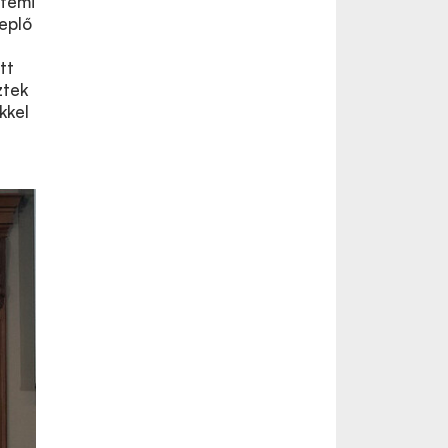
etemi
neplő
tt
ztek
kkel