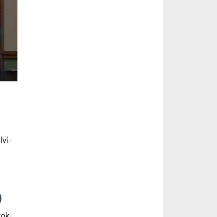
lvi
)
yok