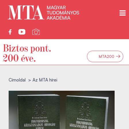
→
MTA200
Címoldal
Az MTA hírei