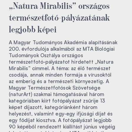
„Natura Mirabilis” országos
természetfotó-pályázatának
legjobb képei
A Magyar Tudományos Akadémia alapításának
200. évfordulója alkalmából az MTA Biológiai
Tudományok Osztálya országos
természetfotó-pályázatot hirdetett „Natura
Mirabilis” címmel. A téma: az élő természet
csodája, annak minden formája a vírusoktól
az emberig és a természeti környezetig. A
Magyar Természetfotósok Szövetsége
(naturArt) szakmai támogatásával három
kategóriában kiírt fotópályázat zsűrije 13
képet díjazott, kategóriánként három
helyezést, valamint egy-egy ifjúsági díjat és
egy fődíjat kiosztva. A fotópályázat legjobb
90 képéből rendezett kiállítást június végéig