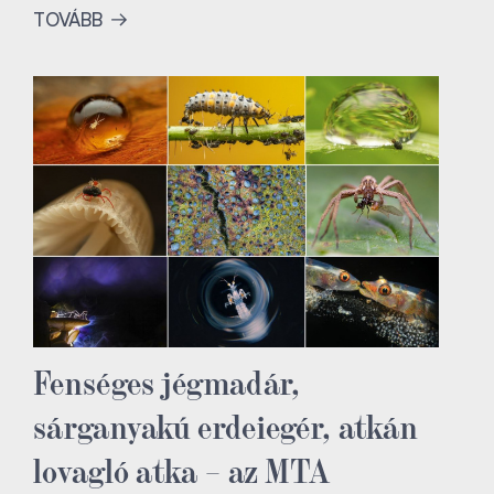
TOVÁBB
Fenséges jégmadár,
sárganyakú erdeiegér, atkán
lovagló atka – az MTA