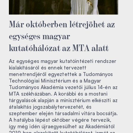
Már októberben létrejöhet az
egységes magyar
kutatóhálózat az MTA alatt
Az egységes magyar kutatóintézeti rendszer
kialakításáról és ennek tervezett
menetrendjéről egyeztettek a Tudományos
Technológiai Minisztérium és a Magyar
Tudományos Akadémia vezetői július 14-én az
MTA székházában. A korábbi és a mostani
tárgyalások alapján a minisztérium elkészíti az
átalakítás jogszabálytervezetét, és
szeptember elején társadalmi vitára bocsátja.
A hatályba lépést október végére tervezik,
így még idén újraegyesülhet az Akadémiától
2019-ben elszakított kutatóhálózat, ismét az