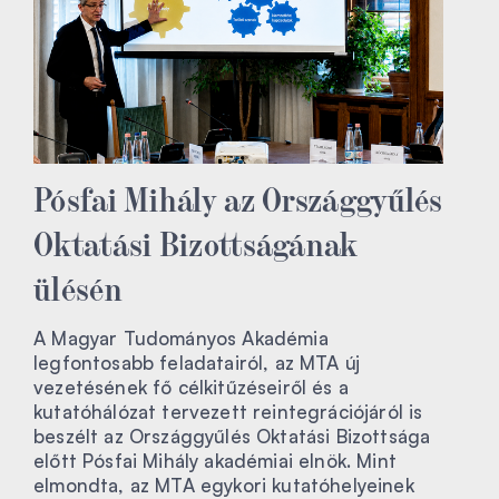
Pósfai Mihály az Országgyűlés
Oktatási Bizottságának
ülésén
A Magyar Tudományos Akadémia
legfontosabb feladatairól, az MTA új
vezetésének fő célkitűzéseiről és a
kutatóhálózat tervezett reintegrációjáról is
beszélt az Országgyűlés Oktatási Bizottsága
előtt Pósfai Mihály akadémiai elnök. Mint
elmondta, az MTA egykori kutatóhelyeinek