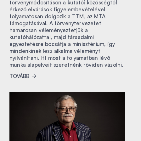
törvénymódosításon a kutatói közösségtől
érkező elvárások figyelembevételével
folyamatosan dolgozik a TTM, az MTA
támogatásával. A törvénytervezetet
hamarosan véleményeztetjük a
kutatóhálózattal, majd társadalmi
egyeztetésre bocsátja a minisztérium, így
mindenkinek lesz alkalma véleményt
nyilvánítani. Itt most a folyamatban lévő
munka alapelveit szeretnénk röviden vázolni.
TOVÁBB