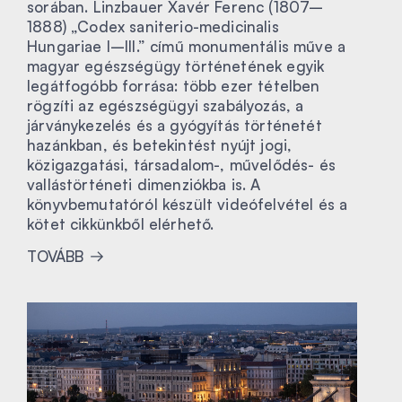
sorában. Linzbauer Xavér Ferenc (1807–
1888) „Codex saniterio-medicinalis
Hungariae I–III.” című monumentális műve a
magyar egészségügy történetének egyik
legátfogóbb forrása: több ezer tételben
rögzíti az egészségügyi szabályozás, a
járványkezelés és a gyógyítás történetét
hazánkban, és betekintést nyújt jogi,
közigazgatási, társadalom-, művelődés- és
vallástörténeti dimenziókba is. A
könyvbemutatóról készült videófelvétel és a
kötet cikkünkből elérhető.
TOVÁBB