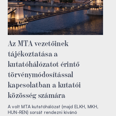
Az MTA vezetőinek
tájékoztatása a
kutatóhálózatot érintő
törvénymódosítással
kapcsolatban a kutatói
közösség számára
A volt MTA kutatóhálózat (majd ELKH, MKH,
HUN-REN) sorsát rendezni kívánó