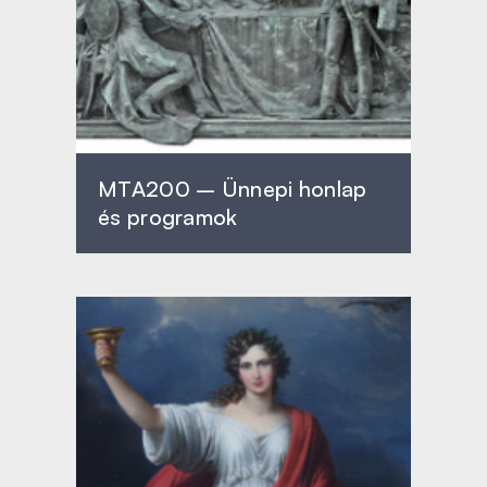
MTA200 – Ünnepi honlap
és programok