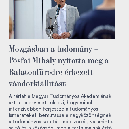
Mozgásban a tudomány –
Pósfai Mihály nyitotta meg a
Balatonfüredre érkezett
vándorkiállítást
A tárlat a Magyar Tudományos Akadémiának
azt a törekvését tükrözi, hogy minél
intenzívebben terjessze a tudományos
ismereteket, bemutassa a nagyközönségnek
a tudományos kutatás módszereit, valamint a
sajtó és a közösségi média tartalmainak értő