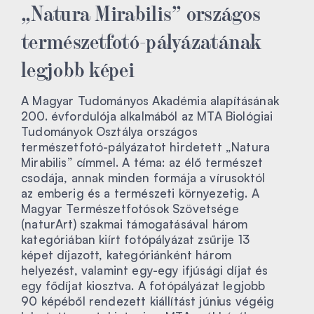
„Natura Mirabilis” országos
természetfotó-pályázatának
legjobb képei
A Magyar Tudományos Akadémia alapításának
200. évfordulója alkalmából az MTA Biológiai
Tudományok Osztálya országos
természetfotó-pályázatot hirdetett „Natura
Mirabilis” címmel. A téma: az élő természet
csodája, annak minden formája a vírusoktól
az emberig és a természeti környezetig. A
Magyar Természetfotósok Szövetsége
(naturArt) szakmai támogatásával három
kategóriában kiírt fotópályázat zsűrije 13
képet díjazott, kategóriánként három
helyezést, valamint egy-egy ifjúsági díjat és
egy fődíjat kiosztva. A fotópályázat legjobb
90 képéből rendezett kiállítást június végéig