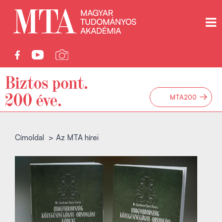
→
MTA200
Címoldal
Az MTA hírei