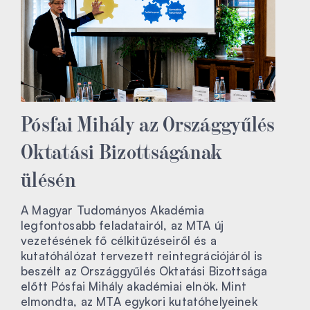
Pósfai Mihály az Országgyűlés
Oktatási Bizottságának
ülésén
A Magyar Tudományos Akadémia
legfontosabb feladatairól, az MTA új
vezetésének fő célkitűzéseiről és a
kutatóhálózat tervezett reintegrációjáról is
beszélt az Országgyűlés Oktatási Bizottsága
előtt Pósfai Mihály akadémiai elnök. Mint
elmondta, az MTA egykori kutatóhelyeinek