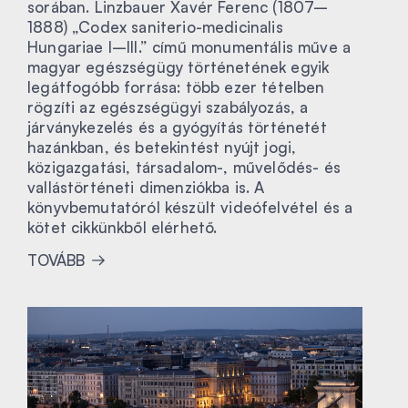
sorában. Linzbauer Xavér Ferenc (1807–
1888) „Codex saniterio-medicinalis
Hungariae I–III.” című monumentális műve a
magyar egészségügy történetének egyik
legátfogóbb forrása: több ezer tételben
rögzíti az egészségügyi szabályozás, a
járványkezelés és a gyógyítás történetét
hazánkban, és betekintést nyújt jogi,
közigazgatási, társadalom-, művelődés- és
vallástörténeti dimenziókba is. A
könyvbemutatóról készült videófelvétel és a
kötet cikkünkből elérhető.
TOVÁBB