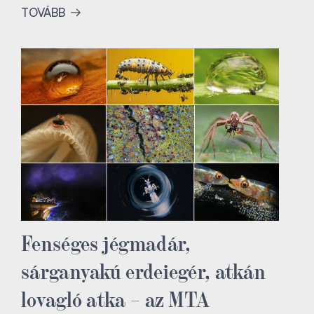
TOVÁBB
Fenséges jégmadár,
sárganyakú erdeiegér, atkán
lovagló atka – az MTA