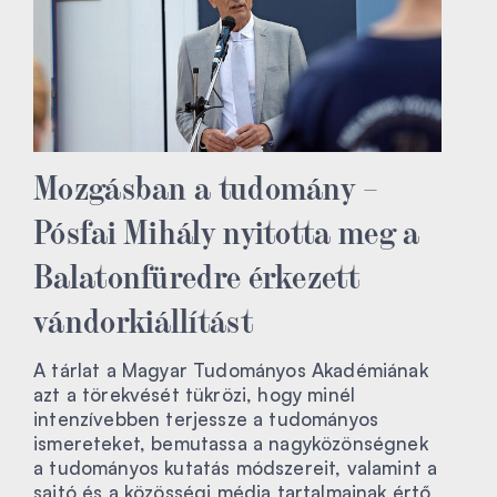
Mozgásban a tudomány –
Pósfai Mihály nyitotta meg a
Balatonfüredre érkezett
vándorkiállítást
A tárlat a Magyar Tudományos Akadémiának
azt a törekvését tükrözi, hogy minél
intenzívebben terjessze a tudományos
ismereteket, bemutassa a nagyközönségnek
a tudományos kutatás módszereit, valamint a
sajtó és a közösségi média tartalmainak értő