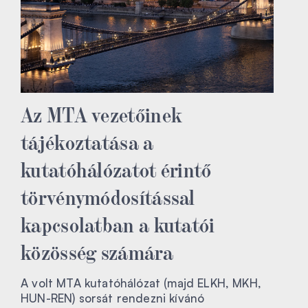
Az MTA vezetőinek
tájékoztatása a
kutatóhálózatot érintő
törvénymódosítással
kapcsolatban a kutatói
közösség számára
A volt MTA kutatóhálózat (majd ELKH, MKH,
HUN-REN) sorsát rendezni kívánó