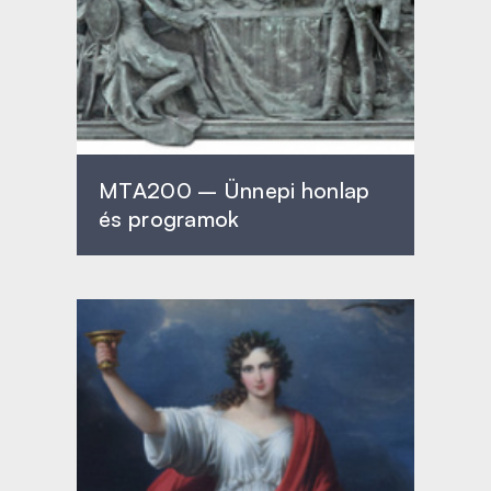
MTA200 – Ünnepi honlap
és programok