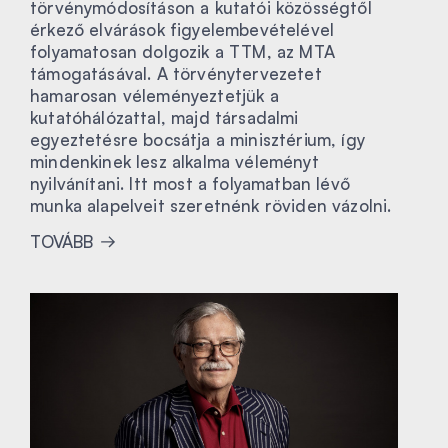
törvénymódosításon a kutatói közösségtől
érkező elvárások figyelembevételével
folyamatosan dolgozik a TTM, az MTA
támogatásával. A törvénytervezetet
hamarosan véleményeztetjük a
kutatóhálózattal, majd társadalmi
egyeztetésre bocsátja a minisztérium, így
mindenkinek lesz alkalma véleményt
nyilvánítani. Itt most a folyamatban lévő
munka alapelveit szeretnénk röviden vázolni.
TOVÁBB