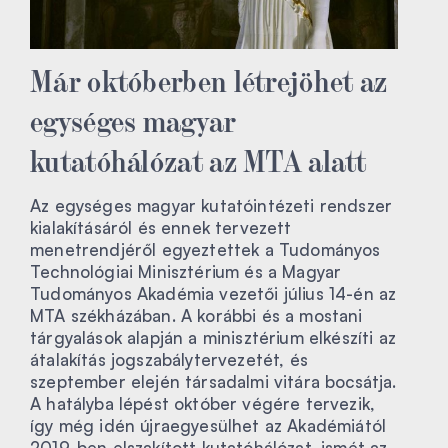
Már októberben létrejöhet az
egységes magyar
kutatóhálózat az MTA alatt
Az egységes magyar kutatóintézeti rendszer
kialakításáról és ennek tervezett
menetrendjéről egyeztettek a Tudományos
Technológiai Minisztérium és a Magyar
Tudományos Akadémia vezetői július 14-én az
MTA székházában. A korábbi és a mostani
tárgyalások alapján a minisztérium elkészíti az
átalakítás jogszabálytervezetét, és
szeptember elején társadalmi vitára bocsátja.
A hatályba lépést október végére tervezik,
így még idén újraegyesülhet az Akadémiától
2019-ben elszakított kutatóhálózat, ismét az