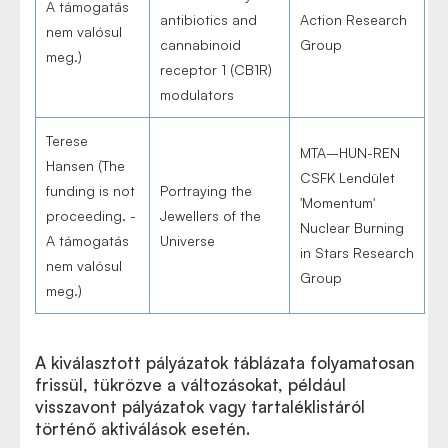
A támogatás
antibiotics and
Action Research
nem valósul
cannabinoid
Group
meg.)
receptor 1 (CB1R)
modulators
Terese
MTA–HUN-REN
Hansen (The
CSFK Lendület
funding is not
Portraying the
'Momentum'
proceeding. -
Jewellers of the
Nuclear Burning
A támogatás
Universe
in Stars Research
nem valósul
Group
meg.)
A kiválasztott pályázatok táblázata folyamatosan
frissül, tükrözve a változásokat, például
visszavont pályázatok vagy tartaléklistáról
történő aktiválások esetén.