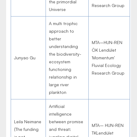
the primordial
Research Group
Universe
A multi trophic
approach to
better
MTA–HUN-REN
understanding
ÖK Lendület
the biodiversity-
Junyao Gu
'Momentum'
ecosystem
Fluvial Ecology
functioning
Research Group
relationship in
large river
plankton
Artificial
intelligence
Leila Neimane
between promise
MTA– HUN-REN
(The funding
and threat:
TKLendület
is not
juggling digital