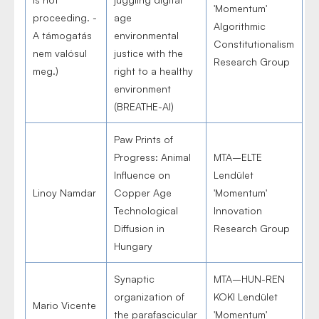
'Momentum'
proceeding. -
age
Algorithmic
A támogatás
environmental
Constitutionalism
nem valósul
justice with the
Research Group
meg.)
right to a healthy
environment
(BREATHE-AI)
Paw Prints of
Progress: Animal
MTA–ELTE
Influence on
Lendület
Linoy Namdar
Copper Age
'Momentum'
Technological
Innovation
Diffusion in
Research Group
Hungary
Synaptic
MTA–HUN-REN
organization of
KOKI Lendület
Mario Vicente
the parafascicular
'Momentum'