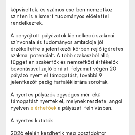
képviseltek, és számos esetben nemzetközi
szinten is elismert tudományos előélettel
rendelkeztek.
A benyújtott pályázatok kiemelkedő szakmai
színvonala és tudományos ambíciója jól
érzékeltette a jelentkezői körben rejlő ígéretes
szakmai potenciált. A több szakaszból álló,
független szakértők és nemzetközi értékelők
bevonásával zajló bírálati folyamat végén 20
pályázó nyert el támogatást, további 9
jelentkezőt pedig tartaléklistára soroltak.
A nyertes pályázók egységes mértékű
támogatást nyertek el, melynek részletei angol
nyelven
elérhetőek
a pályázati felhívásban.
A nyertes kutatók
2026 elején kezdhetik meg posztdoktori