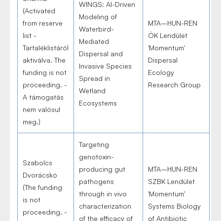
WINGS: AI-Driven
(Activated
Modeling of
from reserve
MTA–HUN-REN
Waterbird-
list -
ÖK Lendület
Mediated
Tartaléklistáról
'Momentum'
Dispersal and
aktiválva. The
Dispersal
Invasive Species
funding is not
Ecology
Spread in
proceeding. -
Research Group
Wetland
A támogatás
Ecosystems
nem valósul
meg.)
Targeting
genotoxin-
Szabolcs
producing gut
MTA–HUN-REN
Dvorácskó
pathogens
SZBK Lendület
(The funding
through in vivo
'Momentum'
is not
characterization
Systems Biology
proceeding. -
of the efficacy of
of Antibiotic