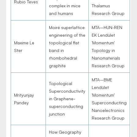
Rubio Teves
complex in mice
Thalamus
and humans
Research Group
Moiré superlattice
MTA–HUN-REN
engineering of the
EK Lendület
Maxime Le
topological flat
'Momentum'
Ster
band in
Topology in
rhombohedral
Nanomaterials
graphite
Research Group
MTA–BME
Topological
Lendület
Superconductivity
Mrityunjay
'Momentum'
in Graphene-
Pandey
Superconducting
superconducting
Nanoelectronics
junction
Research Group
How Geography