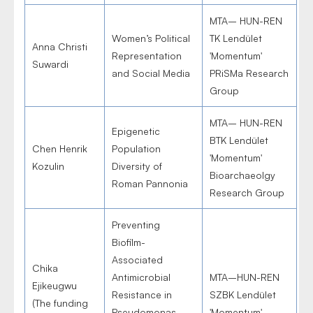
MTA– HUN-REN
Women’s Political
TK Lendület
Anna Christi
Representation
'Momentum'
Suwardi
and Social Media
PRiSMa Research
Group
MTA– HUN-REN
Epigenetic
BTK Lendület
Chen Henrik
Population
'Momentum'
Kozulin
Diversity of
Bioarchaeolgy
Roman Pannonia
Research Group
Preventing
Biofilm-
Associated
Chika
Antimicrobial
MTA–HUN-REN
Ejikeugwu
Resistance in
SZBK Lendület
(The funding
Pseudomonas
'Momentum'