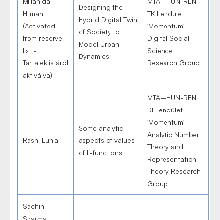
Millanida
MTA–HUN-REN
Designing the
Hilman
TK Lendület
Hybrid Digital Twin
(Activated
'Momentum'
of Society to
from reserve
Digital Social
Model Urban
list -
Science
Dynamics
Tartaléklistáról
Research Group
aktiválva)
MTA–HUN-REN
RI Lendület
'Momentum'
Some analytic
Analytic Number
Rashi Lunia
aspects of values
Theory and
of L-functions
Representation
Theory Research
Group
Sachin
Sharma