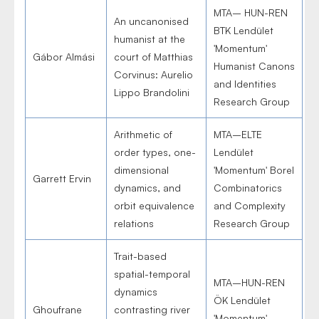
MTA– HUN-REN
An uncanonised
BTK Lendület
humanist at the
'Momentum'
Gábor Almási
court of Matthias
Humanist Canons
Corvinus: Aurelio
and Identities
Lippo Brandolini
Research Group
Arithmetic of
MTA–ELTE
order types, one-
Lendület
dimensional
'Momentum' Borel
Garrett Ervin
dynamics, and
Combinatorics
orbit equivalence
and Complexity
relations
Research Group
Trait-based
spatial-temporal
MTA–HUN-REN
dynamics
ÖK Lendület
Ghoufrane
contrasting river
'Momentum'