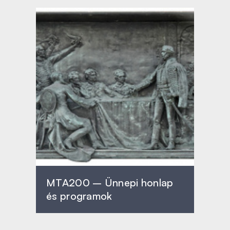
MTA200 – Ünnepi honlap
és programok