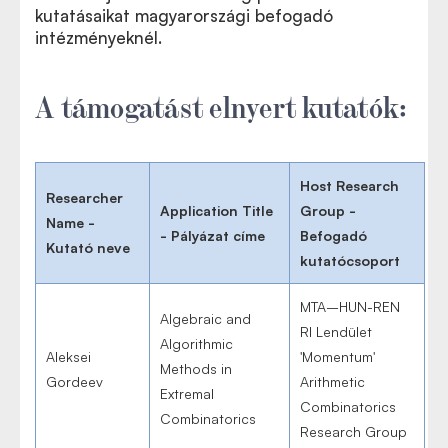
kutatásaikat magyarországi befogadó
intézményeknél.
A támogatást elnyert kutatók:
Host Research
Researcher
Application Title
Group -
Name -
- Pályázat címe
Befogadó
Kutató neve
kutatócsoport
MTA–HUN-REN
Algebraic and
RI Lendület
Algorithmic
Aleksei
'Momentum'
Methods in
Gordeev
Arithmetic
Extremal
Combinatorics
Combinatorics
Research Group