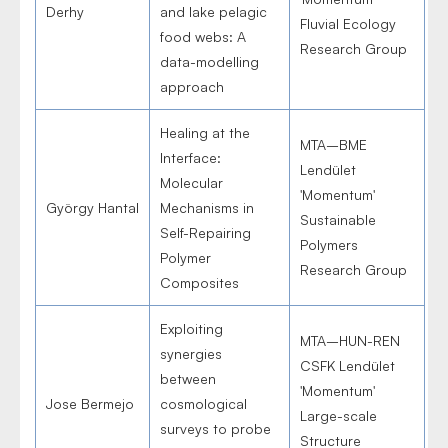
Derhy
and lake pelagic
Fluvial Ecology
food webs: A
Research Group
data-modelling
approach
Healing at the
MTA–BME
Interface:
Lendület
Molecular
'Momentum'
György Hantal
Mechanisms in
Sustainable
Self-Repairing
Polymers
Polymer
Research Group
Composites
Exploiting
MTA–HUN-REN
synergies
CSFK Lendület
between
'Momentum'
Jose Bermejo
cosmological
Large-scale
surveys to probe
Structure