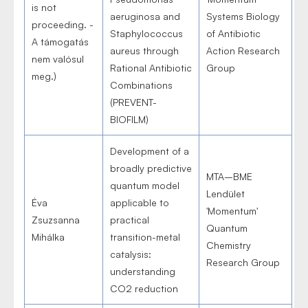
is not
aeruginosa and
Systems Biology
proceeding. -
Staphylococcus
of Antibiotic
A támogatás
aureus through
Action Research
nem valósul
Rational Antibiotic
Group
meg.)
Combinations
(PREVENT-
BIOFILM)
Development of a
broadly predictive
MTA–BME
quantum model
Lendület
Éva
applicable to
'Momentum'
Zsuzsanna
practical
Quantum
Mihálka
transition-metal
Chemistry
catalysis:
Research Group
understanding
CO2 reduction