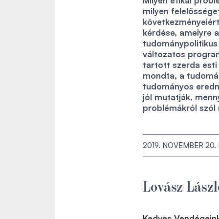
Milyen etikai prob
milyen felelőssége
következményeiért
kérdése, amelyre a
tudománypolitikus 
változatos progra
tartott szerda est
mondta, a tudomán
tudományos eredmé
jól mutatják, menn
problémákról szól
2019. NOVEMBER 20.
Lovász Lászl
Kedves Vendégeink