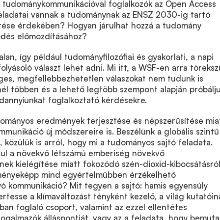
s a tudománykommunikációval foglalkozók az Open Access
feladatai vannak a tudománynak az ENSZ 2030-ig tartó
ítése érdekében? Hogyan járulhat hozzá a tudomány
lődés előmozdításához?
an, így például tudományfilozófiai és gyakorlati, a napi
olyásoló választ lehet adni. Mi itt, a WSF-en arra töreksz
es, megfellebbezhetetlen válaszokat nem tudunk is
él többen és a lehető legtöbb szempont alapján próbálj
ndannyiunkat foglalkoztató kérdésekre.
dományos eredmények terjesztése és népszerűsítése mia
mmunikáció új módszereire is. Beszélünk a globális szintű
, közülük is arról, hogy mi a tudományos sajtó feladata.
ául a növekvő létszámú emberiség növekvő
ek kielégítése miatt fokozódó szén-dioxid-kibocsátásról
ményeképp mind egyértelműbben érzékelhető
lyó kommunikáció? Mit tegyen a sajtó: hamis egyensúly
ertesse a klímaváltozást tényként kezelő, a világ kutatóin
an foglaló csoport, valamint az ezzel ellentétes
galmazók álláspontját, vagy az a feladata, hogy bemuta