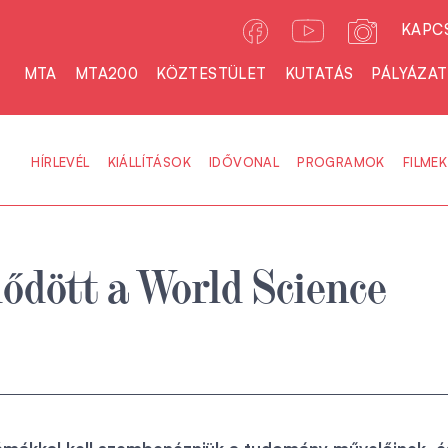
KAPC
MTA
MTA200
KÖZTESTÜLET
KUTATÁS
PÁLYÁZA
HÍRLEVÉL
KIÁLLÍTÁSOK
IDŐVONAL
PROGRAMOK
FILMEK
dött a World Science