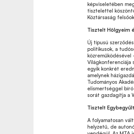
képviseletében meg
tisztelettel köszön
Köztársaság felsőok
Tisztelt Hölgyeim 
Új típusú szerződés
politikusok, a tudó
közreműködésével –
Világkonferenciája 
egyik konkrét ered
amelynek házigazdá
Tudományos Akadémi
elismertséggel bír
sorát gazdagítja a 
Tisztelt Egybegyűl
A folyamatosan vál
helyzetű, de auton
vendégül. Az MTA i