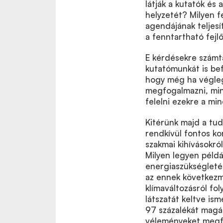
látják a kutatók é
helyzetét? Milyen 
agendájának teljes
a fenntartható fej
E kérdésekre számtal
kutatómunkát is bef
hogy még ha végleg
megfogalmazni, min
felelni ezekre a mi
Kitérünk majd a tu
rendkívül fontos ko
szakmai kihívásokról
Milyen legyen péld
energiaszükségletén
az ennek következ
klímaváltozásról fo
látszatát keltve ism
97 százalékát magáb
véleményeket megfo