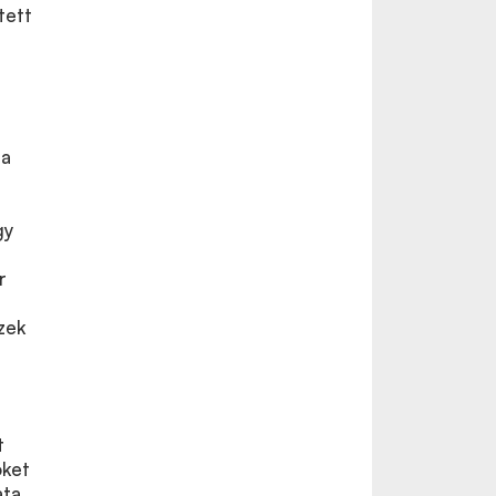
tett
 a
gy
r
zek
t
öket
ata