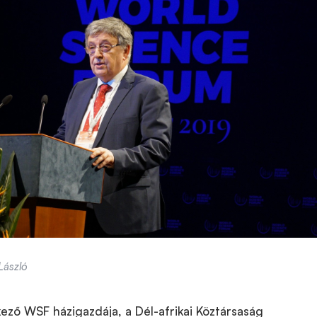
László
ező WSF házigazdája, a Dél-afrikai Köztársaság