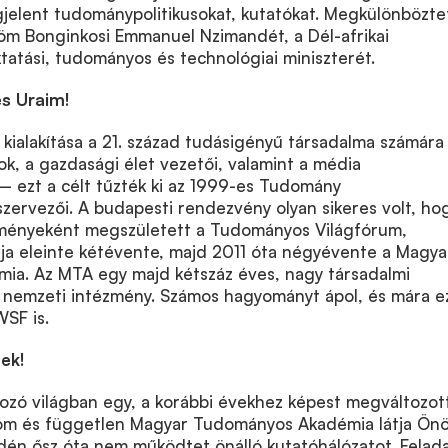
jelent tudománypolitikusokat, kutatókat. Megkülönbözte
töm Bonginkosi Emmanuel Nzimandét, a Dél-afrikai
tatási, tudományos és technológiai miniszterét.
és Uraim!
 kialakítása a 21. század tudásigényű társadalma számára
sok, a gazdasági élet vezetői, valamint a média
 ezt a célt tűzték ki az 1999-es Tudomány
szervezői. A budapesti rendezvény olyan sikeres volt, ho
ményeként megszületett a Tudományos Világfórum,
ja eleinte kétévente, majd 2011 óta négyévente a Magya
a. Az MTA egy majd kétszáz éves, nagy társadalmi
ó nemzeti intézmény. Számos hagyományt ápol, és mára e
WSF is.
tek!
tozó világban egy, a korábbi évekhez képest megváltozot
óm és független Magyar Tudományos Akadémia látja Ön
dén ősz óta nem működtet önálló kutatóhálózatot. Felad