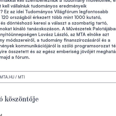
lémákkal kell szembenézniük a tudomány művelőinek, é
t kell vállalniuk tudományos eredményeik
? Ez az idei Tudományos Világfórum legfontosabb
 120 országból érkezett több mint 1000 kutató,
és döntéshozó keresi a választ a szombatig tartó,
mokat kínáló tanácskozáson. A Művészetek Palotájába
i nyitóünnepségen Lovász László, az MTA elnöke azt
y módszereiről, a tudomány finanszírozásáról és a
nyek kommunikációjáról is szóló programsorozat t
yire összetett és az egész emberiség jövőjét meghat
 majd a fórum.
MTA.HU / MTI
ó köszöntője
!