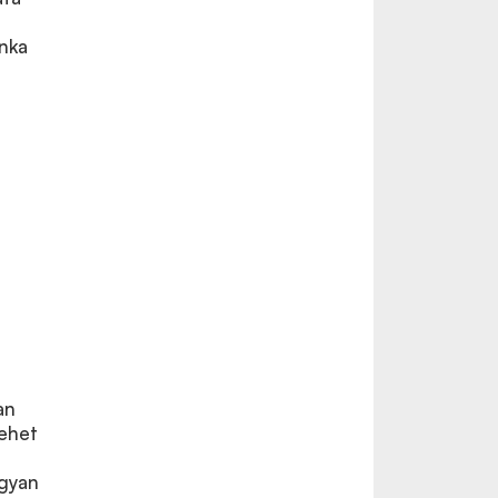
nka
l
an
lehet
ogyan