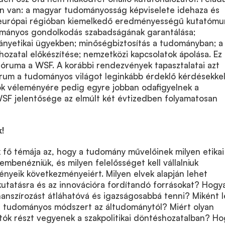
en van: a magyar tudományosság képviselete idehaza és
-európai régióban kiemelkedő eredményességű kutatómu
mányos gondolkodás szabadságának garantálása;
mányetikai ügyekben; minőségbiztosítás a tudományban; a
shozatal előkészítése; nemzetközi kapcsolatok ápolása. Ez
fóruma a WSF. A korábbi rendezvények tapasztalatai azt
órum a tudományos világot leginkább érdeklő kérdésekke
tók véleményére pedig egyre jobban odafigyelnek a
WSF jelentősége az elmúlt két évtizedben folyamatosan
!
 fő témája az, hogy a tudomány művelőinek milyen etikai
embenézniük, és milyen felelősséget kell vállalniuk
yeik következményeiért. Milyen elvek alapján lehet
kutatásra és az innovációra fordítandó forrásokat? Hogy
anszírozást átláhatóvá és igazságosabbá tenni? Miként 
 tudományos módszert az áltudománytól? Miért olyan
tók részt vegyenek a szakpolitikai döntéshozatalban? H