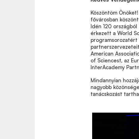
Köszöntöm Önöket! 
fővárosban köszönth
Idén 120 országból
érkezett a World S
programsorozatért 
partnerszervezeteit
American Associati
of Sciencest, az E
InterAcademy Partn
Mindannyian hozzájá
nagyobb közönsége
tanácskozást tartha