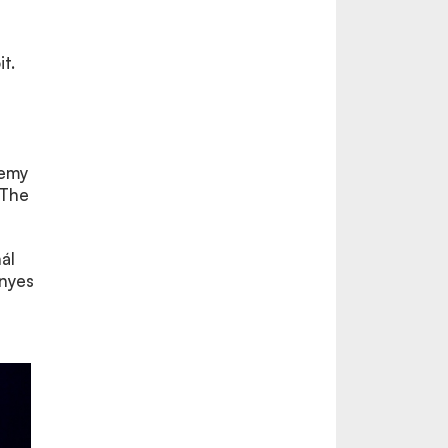
t.
demy
 The
ál
nyes