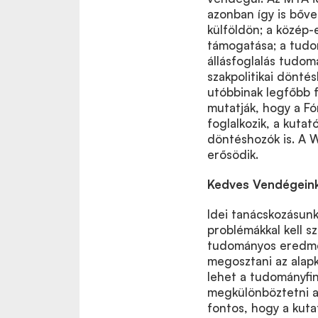
azonban így is bőv
külföldön; a közép
támogatása; a tudo
állásfoglalás tudo
szakpolitikai dönté
utóbbinak legfőbb 
mutatják, hogy a F
foglalkozik, a kuta
döntéshozók is. A 
erősödik.
Kedves Vendégeink
Idei tanácskozásunk
problémákkal kell sz
tudományos eredmén
megosztani az alap
lehet a tudományfin
megkülönböztetni a
fontos, hogy a kuta