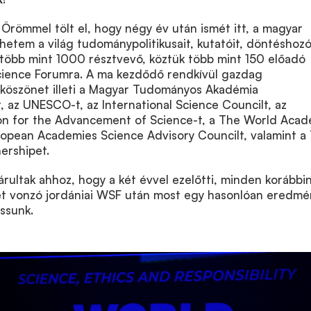
Örömmel tölt el, hogy négy év után ismét itt, a magyar
etem a világ tudománypolitikusait, kutatóit, döntéshozói
 több mint 1000 résztvevő, köztük több mint 150 előadó
cience Forumra. A ma kezdődő rendkívül gazdag
köszönet illeti a Magyar Tudományos Akadémia
, az UNESCO-t, az International Science Councilt, az
on for the Advancement of Science-t, a The World Aca
uropean Academies Science Advisory Councilt, valamint a
ershipet.
rultak ahhoz, hogy a két évvel ezelőtti, minden korábbin
t vonzó jordániai WSF után most egy hasonlóan eredmé
ssunk.