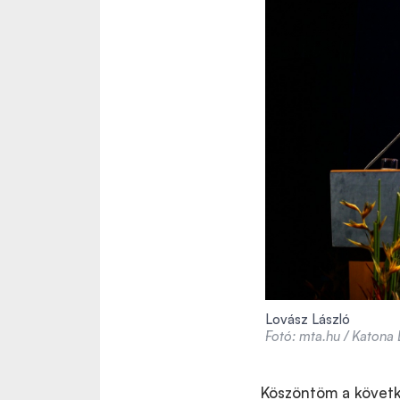
Lovász László
Fotó: mta.hu / Katona 
Köszöntöm a követk