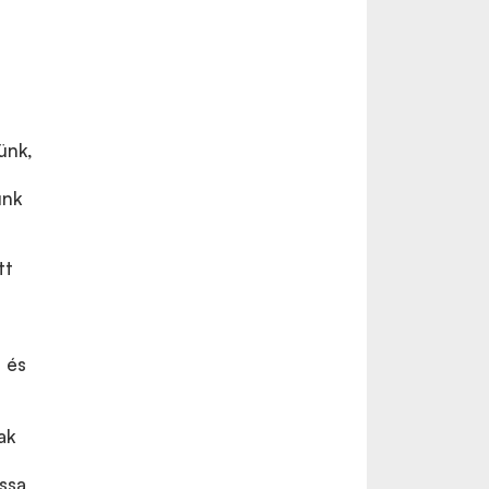
ünk,
unk
tt
 és
ak
ssa