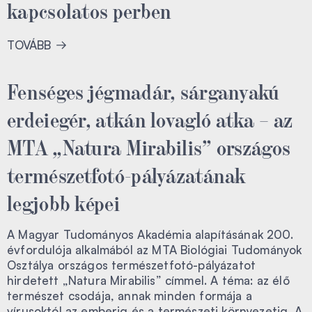
kapcsolatos perben
TOVÁBB
Fenséges jégmadár, sárganyakú
erdeiegér, atkán lovagló atka – az
MTA „Natura Mirabilis” országos
természetfotó-pályázatának
legjobb képei
A Magyar Tudományos Akadémia alapításának 200.
évfordulója alkalmából az MTA Biológiai Tudományok
Osztálya országos természetfotó-pályázatot
hirdetett „Natura Mirabilis” címmel. A téma: az élő
természet csodája, annak minden formája a
vírusoktól az emberig és a természeti környezetig. A