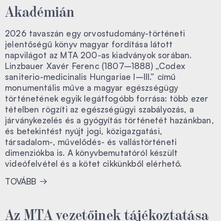
Akadémián
2026 tavaszán egy orvostudomány-történeti
jelentőségű könyv magyar fordítása látott
napvilágot az MTA 200-as kiadványok sorában.
Linzbauer Xavér Ferenc (1807–1888) „Codex
saniterio-medicinalis Hungariae I–III.” című
monumentális műve a magyar egészségügy
történetének egyik legátfogóbb forrása: több ezer
tételben rögzíti az egészségügyi szabályozás, a
járványkezelés és a gyógyítás történetét hazánkban,
és betekintést nyújt jogi, közigazgatási,
társadalom-, művelődés- és vallástörténeti
dimenziókba is. A könyvbemutatóról készült
videófelvétel és a kötet cikkünkből elérhető.
TOVÁBB
Az MTA vezetőinek tájékoztatása