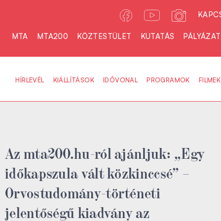
KAPC
MTA
MTA200
KÖZTESTÜLET
KUTATÁS
PÁLYÁZA
HÍRLEVÉL
KIÁLLÍTÁSOK
IDŐVONAL
PROGRAMOK
FILMEK
Az mta200.hu-ról ajánljuk: „Egy
időkapszula vált közkinccsé” –
Orvostudomány-történeti
jelentőségű kiadvány az