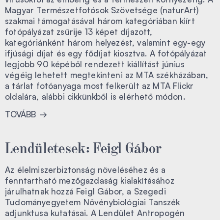
Magyar Természetfotósok Szövetsége (naturArt)
szakmai támogatásával három kategóriában kiírt
fotópályázat zsűrije 13 képet díjazott,
kategóriánként három helyezést, valamint egy-egy
ifjúsági díjat és egy fődíjat kiosztva. A fotópályázat
legjobb 90 képéből rendezett kiállítást június
végéig lehetett megtekinteni az MTA székházában,
a tárlat fotóanyaga most felkerült az MTA Flickr
oldalára, alábbi cikkünkből is elérhető módon.
TOVÁBB
Lendületesek: Feigl Gábor
Az élelmiszerbiztonság növeléséhez és a
fenntartható mezőgazdaság kialakításához
járulhatnak hozzá Feigl Gábor, a Szegedi
Tudományegyetem Növénybiológiai Tanszék
adjunktusa kutatásai. A Lendület Antropogén