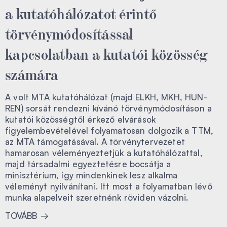
a kutatóhálózatot érintő
törvénymódosítással
kapcsolatban a kutatói közösség
számára
A volt MTA kutatóhálózat (majd ELKH, MKH, HUN-
REN) sorsát rendezni kívánó törvénymódosításon a
kutatói közösségtől érkező elvárások
figyelembevételével folyamatosan dolgozik a TTM,
az MTA támogatásával. A törvénytervezetet
hamarosan véleményeztetjük a kutatóhálózattal,
majd társadalmi egyeztetésre bocsátja a
minisztérium, így mindenkinek lesz alkalma
véleményt nyilvánítani. Itt most a folyamatban lévő
munka alapelveit szeretnénk röviden vázolni.
TOVÁBB