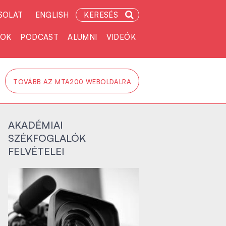
SOLAT
ENGLISH
KERESÉS
TOK
PODCAST
ALUMNI
VIDEÓK
TOVÁBB AZ MTA200 WEBOLDALRA
AKADÉMIAI
SZÉKFOGLALÓK
FELVÉTELEI