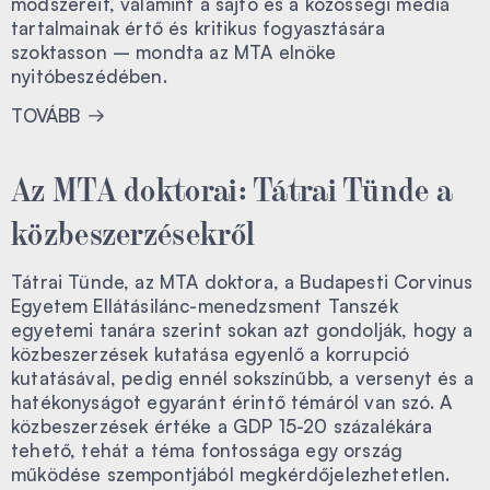
módszereit, valamint a sajtó és a közösségi média
tartalmainak értő és kritikus fogyasztására
szoktasson – mondta az MTA elnöke
nyitóbeszédében.
TOVÁBB
Az MTA doktorai: Tátrai Tünde a
közbeszerzésekről
Tátrai Tünde, az MTA doktora, a Budapesti Corvinus
Egyetem Ellátásilánc-menedzsment Tanszék
egyetemi tanára szerint sokan azt gondolják, hogy a
közbeszerzések kutatása egyenlő a korrupció
kutatásával, pedig ennél sokszínűbb, a versenyt és a
hatékonyságot egyaránt érintő témáról van szó. A
közbeszerzések értéke a GDP 15-20 százalékára
tehető, tehát a téma fontossága egy ország
működése szempontjából megkérdőjelezhetetlen.