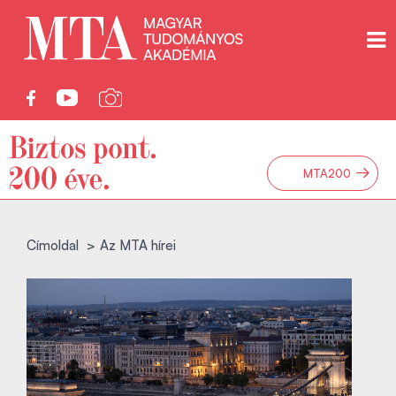
→
MTA200
Címoldal
Az MTA hírei