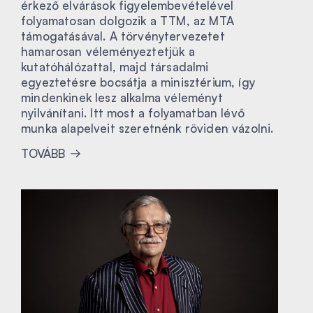
érkező elvárások figyelembevételével
folyamatosan dolgozik a TTM, az MTA
támogatásával. A törvénytervezetet
hamarosan véleményeztetjük a
kutatóhálózattal, majd társadalmi
egyeztetésre bocsátja a minisztérium, így
mindenkinek lesz alkalma véleményt
nyilvánítani. Itt most a folyamatban lévő
munka alapelveit szeretnénk röviden vázolni.
TOVÁBB