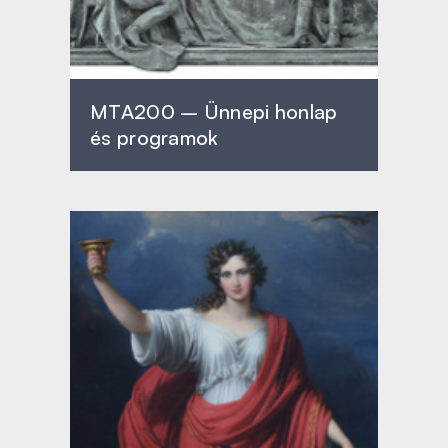
MTA200 – Ünnepi honlap
és programok