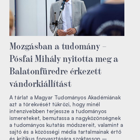
Mozgásban a tudomány –
Pósfai Mihály nyitotta meg a
Balatonfüredre érkezett
vándorkiállítást
A tárlat a Magyar Tudományos Akadémiának
azt a törekvését tükrözi, hogy minél
intenzívebben terjessze a tudományos
ismereteket, bemutassa a nagyközönségnek
a tudományos kutatás módszereit, valamint a
sajtó és a közösségi média tartalmainak értő
és kritikus fogyasztására szoktasson –