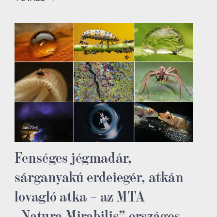
Fenséges jégmadár,
sárganyakú erdeiegér, atkán
lovagló atka – az MTA
„Natura Mirabilis” országos