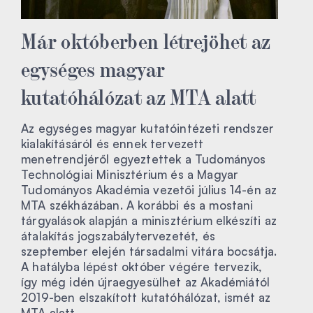
Már októberben létrejöhet az
egységes magyar
kutatóhálózat az MTA alatt
Az egységes magyar kutatóintézeti rendszer
kialakításáról és ennek tervezett
menetrendjéről egyeztettek a Tudományos
Technológiai Minisztérium és a Magyar
Tudományos Akadémia vezetői július 14-én az
MTA székházában. A korábbi és a mostani
tárgyalások alapján a minisztérium elkészíti az
átalakítás jogszabálytervezetét, és
szeptember elején társadalmi vitára bocsátja.
A hatályba lépést október végére tervezik,
így még idén újraegyesülhet az Akadémiától
2019-ben elszakított kutatóhálózat, ismét az
MTA alatt.