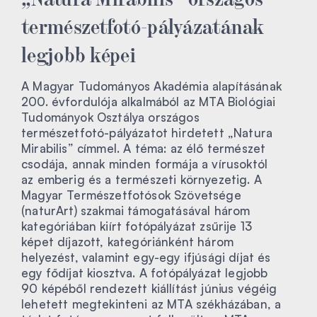
természetfotó-pályázatának
legjobb képei
A Magyar Tudományos Akadémia alapításának
200. évfordulója alkalmából az MTA Biológiai
Tudományok Osztálya országos
természetfotó-pályázatot hirdetett „Natura
Mirabilis” címmel. A téma: az élő természet
csodája, annak minden formája a vírusoktól
az emberig és a természeti környezetig. A
Magyar Természetfotósok Szövetsége
(naturArt) szakmai támogatásával három
kategóriában kiírt fotópályázat zsűrije 13
képet díjazott, kategóriánként három
helyezést, valamint egy-egy ifjúsági díjat és
egy fődíjat kiosztva. A fotópályázat legjobb
90 képéből rendezett kiállítást június végéig
lehetett megtekinteni az MTA székházában, a