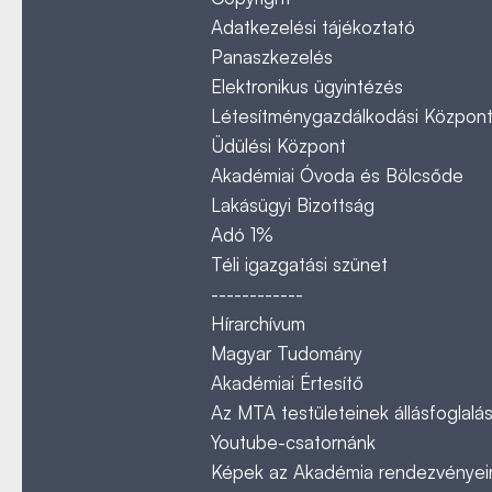
Adatkezelési tájékoztató
Panaszkezelés
Elektronikus ügyintézés
Létesítménygazdálkodási Közpon
Üdülési Központ
Akadémiai Óvoda és Bölcsőde
Lakásügyi Bizottság
Adó 1%
Téli igazgatási szünet
------------
Hírarchívum
Magyar Tudomány
Akadémiai Értesítő
Az MTA testületeinek állásfoglalás
Youtube-csatornánk
Képek az Akadémia rendezvényeir