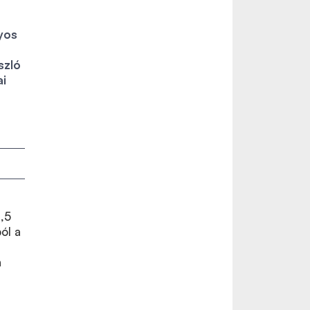
yos
szló
ai
,5
ól a
a