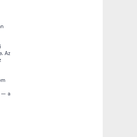
an
i
e. Az
z
nem
 – a