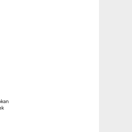
okan
ek