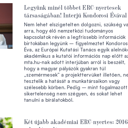
Legyünk minél többet ERC-nyertesek
társaságában! Interjú Kondorosi Évával
Nem lehet elszigetelten dolgozni, szükség v
arra, hogy élő nemzetközi tudományos
kapcsolatok révén a legfrissebb információk
birtokában legyünk – figyelmeztet Kondoros
Éva, az Európai Kutatási Tanács egyik alelnök
akadémikus a kutatói információs nap előtt a
mta.hu-nak adott interjúban arról is beszélt,
hogy a magyar pályázók gyakran túl
„szemérmesek” a projekttervüket illetően, 
tesztelik a hatását a munkatársaikon vagy
szélesebb körben. Pedig – mint fogalmazott
sikertelenség nem szégyen, és sokat lehet
tanulni a bírálatokból.
Két újabb akadémiai ERC-nyertes: 2016