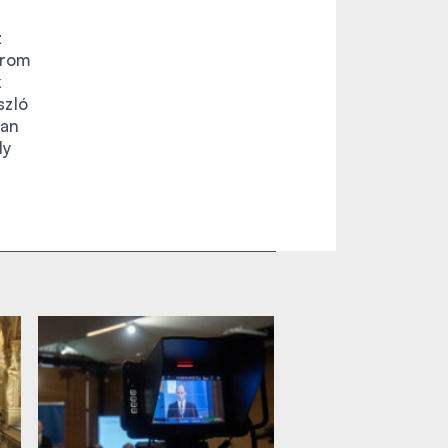
z
árom
k
szló
ban
ly