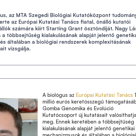
gus, az MTA Szegedi Biológiai Kutatóközpont tudomán
rte az Európai Kutatási Tanács fiatal, önálló kutatói
állók számára kiírt Starting Grant ösztöndíját. Nagy Lá
 a többsejtűség kialakulásának alapját jelentő genetik
s általában a biológiai rendszerek komplexitásának
it vizsgálja.
.
A biológus az
Európai Kutatási Tanács
1
millió eurós keretösszegű támogatásáb
Gomba Genomika és Evolúció
Kutatócsoport új kutatásait valósíthatj
meg. Ennek keretében a többsejtűség
kialakulásának alapját jelentő genetikai
mechanizmusok és általában a biológiai