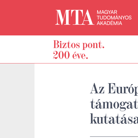
Az Európ
támogatá
kutatása