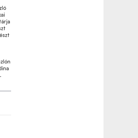
zló
kai
tárja
szt
észt
szlón
dina
.