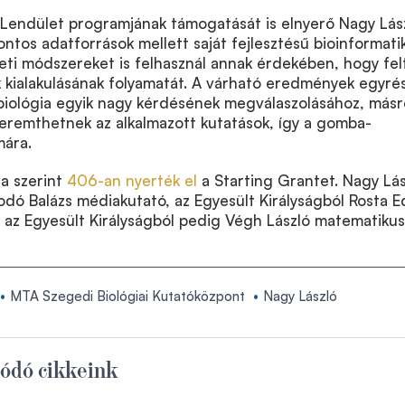
Lendület programjának támogatását is elnyerő Nagy Lás
ontos adatforrások mellett saját fejlesztésű bioinformati
rleti módszereket is felhasznál annak érdekében, hogy fel
 kialakulásának folyamatát. A várható eredmények egyré
 biológia egyik nagy kérdésének megválaszolásához, másr
teremthetnek az alkalmazott kutatások, így a gomba-
mára.
sa szerint
406-an nyerték el
a Starting Grantet. Nagy Lá
Bodó Balázs médiakutató, az Egyesült Királyságból Rosta E
 az Egyesült Királyságból pedig Végh László matematikus
MTA Szegedi Biológiai Kutatóközpont
Nagy László
ódó cikkeink