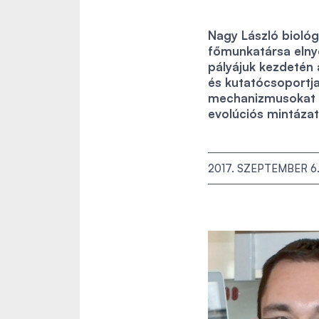
Nagy László bioló
főmunkatársa elnye
pályájuk kezdetén 
és kutatócsoportja
mechanizmusokat é
evolúciós mintázata
2017. SZEPTEMBER 6