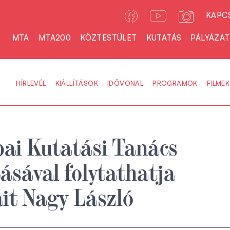
KAPC
MTA
MTA200
KÖZTESTÜLET
KUTATÁS
PÁLYÁZA
HÍRLEVÉL
KIÁLLÍTÁSOK
IDŐVONAL
PROGRAMOK
FILMEK
ai Kutatási Tanács
sával folytathatja
it Nagy László