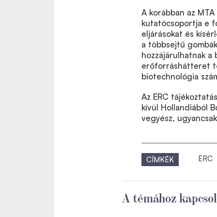
A korábban az MTA 
kutatócsoportja e f
eljárásokat és kísé
a többsejtű gombák
hozzájárulhatnak a
erőforráshátteret 
biotechnológia szá
Az ERC tájékoztatá
kívül Hollandiából 
vegyész, ugyancsak
ERC
CÍMKÉK
A témához kapcsol