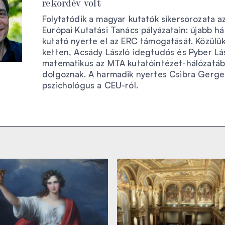
rekordév volt
Folytatódik a magyar kutatók sikersorozata a
Európai Kutatási Tanács pályázatain: újabb h
kutató nyerte el az ERC támogatását. Közülü
ketten, Acsády László idegtudós és Pyber Lá
matematikus az MTA kutatóintézet-hálózatá
dolgoznak. A harmadik nyertes Csibra Gerge
pszichológus a CEU-ról.