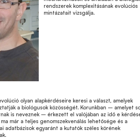
rendszerek komplexitásának evolúciós
mintázatait vizsgálja.
evolúció olyan alapkérdéseire keresi a választ, amelyek
oztatják a biológusok közösségét. Korunkban – amelyet s
nak is neveznek – érkezett el valójában az idő e kérdés
n ma már a teljes genomszekvenálás lehetősége és a
i adatbázisok egyaránt a kutatók széles körének
ak.