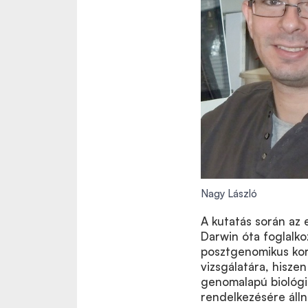
Nagy László
A kutatás során az 
Darwin óta foglalk
posztgenomikus kor
vizsgálatára, hisze
genomalapú biológia
rendelkezésére álln