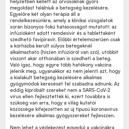
helyzetben kellett az orvosoknak gyors
megoldást találniuk a betegség kezelésére.
Egyelőre két olyan terápia áll a
rendelkezésünkre, amely a klinikai vizsgálatok
során bizonyos fokú hatásosságot mutatott: az
infúzióként adott remdesivir és a tablettaként
szedhető favipiravir. Előbbi értelemszerűen csak
a kórházba került súlyos betegeknél
alkalmazható (hiszen infúzióról van szó), utóbbit
viszont akár otthonában is szedheti a beteg.
Való igaz, hogy egyre több hatékony vakcina
jelenik meg, ugyanakkor ez nem jelenti azt, hogy
a kialakult betegség kezelésére alkalmas
gyógymódok keresését fel szabadna adnunk. Az
eddig kipróbált szereket nem a SARS-CoV-2
vírus ellen fejlesztették ki, ezért továbbra is
szükség van arra, hogy a világ kutatói
közössége kifejezetten az új típusú koronavírus
kezelésére alkalmas gyógyszereket fejlesszen.
Nem lehet a védekezést egyedül a vakcinákra