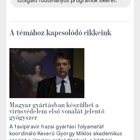
szolgáló tudományos programok sikerét.
A témához kapcsolódó cikkeink
Magyar gyártásban készülhet a
vírusvédelem első vonalát jelentő
gyógyszer
A favipiravir hazai gyártási folyamatát
koordináló Keserű György Miklós akadémikus