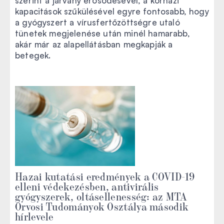
szerint a járvány erősödésével, a kórházi
kapacitások szűkülésével egyre fontosabb, hogy
a gyógyszert a vírusfertőzöttségre utaló
tünetek megjelenése után minél hamarabb,
akár már az alapellátásban megkapják a
betegek.
Hazai kutatási eredmények a COVID-19
elleni védekezésben, antivirális
gyógyszerek, oltásellenesség: az MTA
Orvosi Tudományok Osztálya második
hírlevele