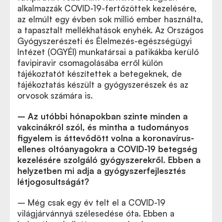
alkalmazzák COVID-19-fertőzöttek kezelésére,
az elmúlt egy évben sok millió ember használta,
a tapasztalt mellékhatások enyhék. Az Országos
Gyógyszerészeti és Élelmezés-egészségügyi
Intézet (OGYÉI) munkatársai a patikákba kerülő
favipiravir csomagolásába erről külön
tájékoztatót készítettek a betegeknek, de
tájékoztatás készült a gyógyszerészek és az
orvosok számára is.
– Az utóbbi hónapokban szinte minden a
vakcinákról szól, és mintha a tudományos
figyelem is áttevődött volna a koronavírus-
ellenes oltóanyagokra a COVID-19 betegség
kezelésére szolgáló gyógyszerekről. Ebben a
helyzetben mi adja a gyógyszerfejlesztés
létjogosultságát?
– Még csak egy év telt el a COVID-19
világjárvánnyá szélesedése óta. Ebben a