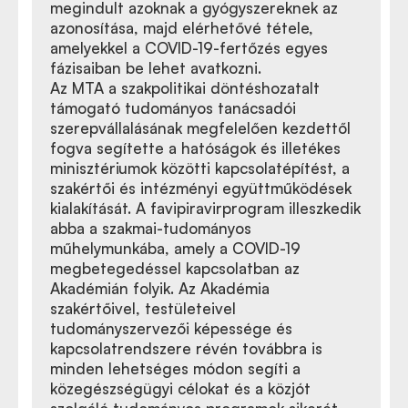
megindult azoknak a gyógyszereknek az
azonosítása, majd elérhetővé tétele,
amelyekkel a COVID-19-fertőzés egyes
fázisaiban be lehet avatkozni.
Az MTA a szakpolitikai döntéshozatalt
támogató tudományos tanácsadói
szerepvállalásának megfelelően kezdettől
fogva segítette a hatóságok és illetékes
minisztériumok közötti kapcsolatépítést, a
szakértői és intézményi együttműködések
kialakítását. A favipiravirprogram illeszkedik
abba a szakmai-tudományos
műhelymunkába, amely a COVID-19
megbetegedéssel kapcsolatban az
Akadémián folyik. Az Akadémia
szakértőivel, testületeivel
tudományszervezői képessége és
kapcsolatrendszere révén továbbra is
minden lehetséges módon segíti a
közegészségügyi célokat és a közjót