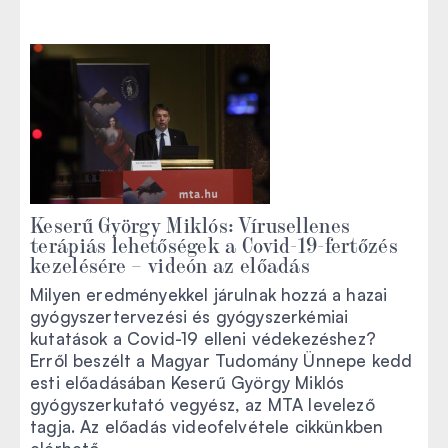
Keserű György Miklós: Vírusellenes
terápiás lehetőségek a Covid-19-fertőzés
kezelésére – videón az előadás
Milyen eredményekkel járulnak hozzá a hazai
gyógyszertervezési és gyógyszerkémiai
kutatások a Covid-19 elleni védekezéshez?
Erről beszélt a Magyar Tudomány Ünnepe kedd
esti előadásában Keserű György Miklós
gyógyszerkutató vegyész, az MTA levelező
tagja. Az előadás videofelvétele cikkünkben