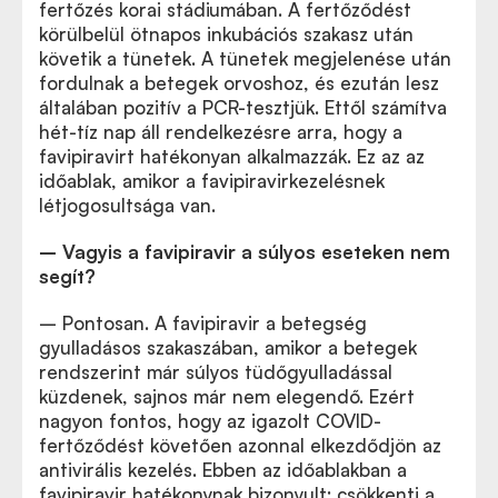
fertőzés korai stádiumában. A fertőződést
körülbelül ötnapos inkubációs szakasz után
követik a tünetek. A tünetek megjelenése után
fordulnak a betegek orvoshoz, és ezután lesz
általában pozitív a PCR-tesztjük. Ettől számítva
hét-tíz nap áll rendelkezésre arra, hogy a
favipiravirt hatékonyan alkalmazzák. Ez az az
időablak, amikor a favipiravirkezelésnek
létjogosultsága van.
– Vagyis a favipiravir a súlyos eseteken nem
segít?
– Pontosan. A favipiravir a betegség
gyulladásos szakaszában, amikor a betegek
rendszerint már súlyos tüdőgyulladással
küzdenek, sajnos már nem elegendő. Ezért
nagyon fontos, hogy az igazolt COVID-
fertőződést követően azonnal elkezdődjön az
antivirális kezelés. Ebben az időablakban a
favipiravir hatékonynak bizonyult: csökkenti a