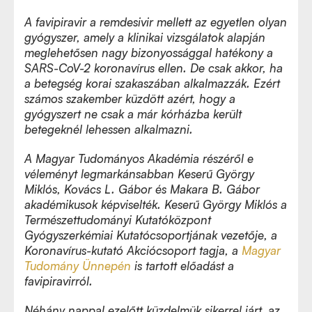
A favipiravir a remdesivir mellett az egyetlen olyan
gyógyszer, amely a klinikai vizsgálatok alapján
meglehetősen nagy bizonyossággal hatékony a
SARS-CoV-2 koronavírus ellen. De csak akkor, ha
a betegség korai szakaszában alkalmazzák. Ezért
számos szakember küzdött azért, hogy a
gyógyszert ne csak a már kórházba került
betegeknél lehessen alkalmazni.
A Magyar Tudományos Akadémia részéről e
véleményt legmarkánsabban Keserű György
Miklós, Kovács L. Gábor és Makara B. Gábor
akadémikusok képviselték. Keserű György Miklós a
Természettudományi Kutatóközpont
Gyógyszerkémiai Kutatócsoportjának vezetője, a
Koronavírus-kutató Akciócsoport tagja, a
Magyar
Tudomány Ünnepén
is tartott előadást a
favipiravirról.
Néhány nappal ezelőtt küzdelmük sikerrel járt, az