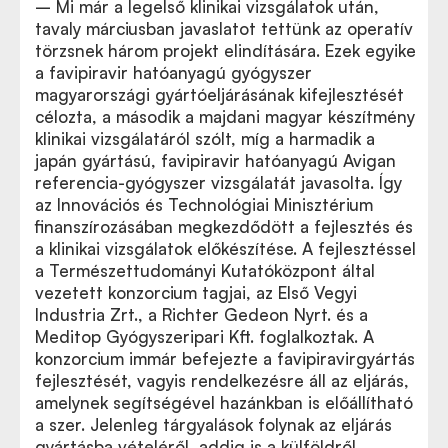
– Mi már a legelső klinikai vizsgálatok után,
tavaly márciusban javaslatot tettünk az operatív
törzsnek három projekt elindítására. Ezek egyike
a favipiravir hatóanyagú gyógyszer
magyarországi gyártóeljárásának kifejlesztését
célozta, a második a majdani magyar készítmény
klinikai vizsgálatáról szólt, míg a harmadik a
japán gyártású, favipiravir hatóanyagú Avigan
referencia-gyógyszer vizsgálatát javasolta. Így
az Innovációs és Technológiai Minisztérium
finanszírozásában megkezdődött a fejlesztés és
a klinikai vizsgálatok előkészítése. A fejlesztéssel
a Természettudományi Kutatóközpont által
vezetett konzorcium tagjai, az Első Vegyi
Industria Zrt., a Richter Gedeon Nyrt. és a
Meditop Gyógyszeripari Kft. foglalkoztak. A
konzorcium immár befejezte a favipiravirgyártás
fejlesztését, vagyis rendelkezésre áll az eljárás,
amelynek segítségével hazánkban is előállítható
a szer. Jelenleg tárgyalások folynak az eljárás
gyártásba vételéről, addig is a külföldről