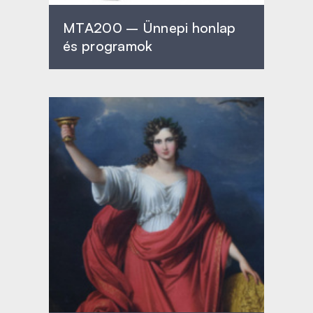
MTA200 – Ünnepi honlap
és programok