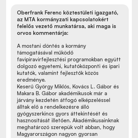
Oberfrank Ferenc köztestületi igazgató,
az MTA kormányzati kapcsolatokért
felelős vezető munkatársa, aki maga is
orvos kommentárja:
A mostani döntés a kormány
támogatásával működő
favipiravirfejlesztési programokban együtt
dolgozó egyetemi, kutatóközponti és ipari
kutatók, valamint fejlesztők közös
eredménye.
Keserű György Miklós, Kovács L. Gábor és
Makara B. Gábor akadémikusok már a
járvány kezdetén átfogó elképzeléssel
álltak elő a rendelkezésre álló
gyógyszerkincs gyors áttekintését és
hasznosítását illetően. Akadémikusainknak
meghatározó szerepük volt abban, hogy
Magyarországon nagyon gyorsan