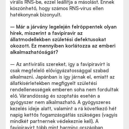
virális RNS-be, ezzel leállítja a másolást. Ennek
köszönhető, hogy számos RNS-vírus ellen
hatékonynak bizonyult.
– Már a járvány legelején felröppentek olyan
hírek, miszerint a favipiravir az
állatmodellekben születési defektusokat
okozott. Ez mennyiben korlátozza az emberi
alkalmazhatóságát?
– Az antivirális szereket, így a favipiravirt is
csak megfelelő elővigyázatossággal szabad
alkalmazni. Japánban is így járnak el, emiatt az
állatkísérletekben megfigyelt születési
rendellenességek emberen soha nem fordultak
elő. Várandósság és szoptatás esetén a
gyógyszer nem alkalmazható. A gyógyszeres
kezelés ideje alatt, valamint a rá következő hét
napig kettős fogamzásgátlás szükséges (vagyis
mindkét partnernek védekeznie kell). A
favipiravirt több mint harminc országban