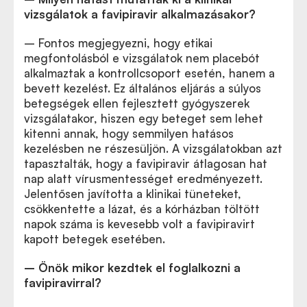
vizsgálatok a favipiravir alkalmazásakor?
– Fontos megjegyezni, hogy etikai
megfontolásból e vizsgálatok nem placebót
alkalmaztak a kontrollcsoport esetén, hanem a
bevett kezelést. Ez általános eljárás a súlyos
betegségek ellen fejlesztett gyógyszerek
vizsgálatakor, hiszen egy beteget sem lehet
kitenni annak, hogy semmilyen hatásos
kezelésben ne részesüljön. A vizsgálatokban azt
tapasztalták, hogy a favipiravir átlagosan hat
nap alatt vírusmentességet eredményezett.
Jelentősen javította a klinikai tüneteket,
csökkentette a lázat, és a kórházban töltött
napok száma is kevesebb volt a favipiravirt
kapott betegek esetében.
– Önök mikor kezdtek el foglalkozni a
favipiravirral?