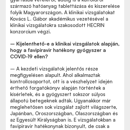
származó hatóanyag tablettázása és kiszerelése
folyik Magyarországon. A klinikai vizsgálatokat
Kovács L. Gábor akadémikus vezetésével a
klinikai vizsgálatokra szakosodott HECRIN
konzorcium végzi.
– Kijelenthető-e a klinikai vizsgálatok alapján,
hogy a favipiravir hatékony gyógyszer a
COVID-19 ellen?
– A kezdeti vizsgálatok jelentős része
megfigyelésen alapult. Ahol alkalmaztak
kontrollcsoportot, ott is a vészhelyzet idején
érthető forgatókönyv alapján történtek a
kísérletek, és a gyógyszert sokszor súlyos
állapotú betegeknek adták. Ugyanakkor már
meglehetősen sok vizsgálat zajlott világszerte,
Japánban, Oroszországban, Olaszországban és
az Egyesült Királyságban is. E vizsgálatokban a
favipiravir hatékonynak bizonyult, de csak a