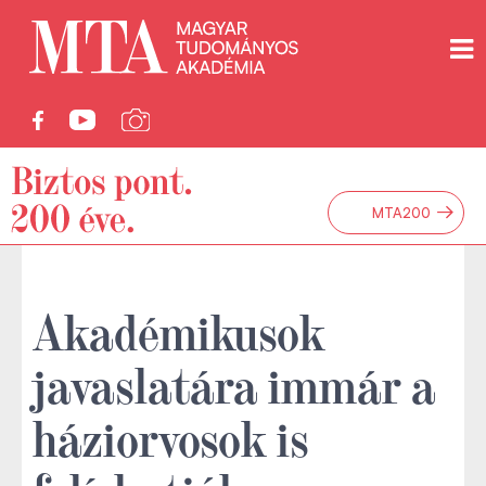
→
MTA200
Akadémikusok
javaslatára immár a
háziorvosok is