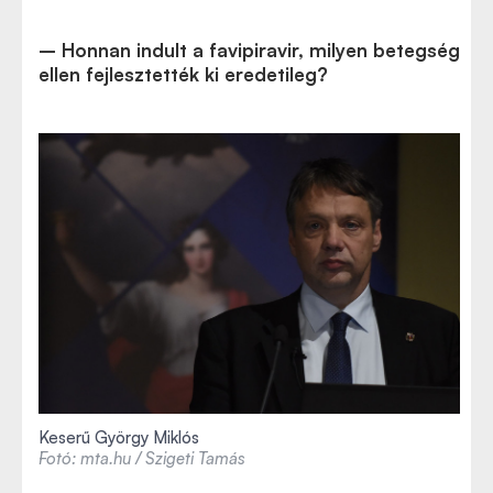
– Honnan indult a favipiravir, milyen betegség
ellen fejlesztették ki eredetileg?
Keserű György Miklós
Fotó: mta.hu / Szigeti Tamás