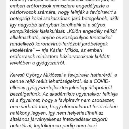
emberi erőforrások minisztere engedélyezte a
háziorvosok számára, hogy felírják a favipiravirt a
betegség korai szakaszában járó betegeknek, akik
így nagyobb arányban kerülhetik el a súlyos
komplikációk kialakulását. „Külön engedély nélkül
alkalmazható, enyhe és középsúlyos tünetekkel
rendelkező koronavírus-fertőzött járóbetegek
kezelésére” – írja Kásler Miklós, az emberi
erőforrások minisztere háziorvosoknak küldött
levelében a gyógyszerről.
Keresű György Miklóssal a favipiravir hátteréről, a
benne rejlő reális lehetőségekről, és a COVID-
ellenes gyógyszerfejlesztés jelenlegi állapotáról
beszélgettünk. Az akadémikus ugyanakkor felhívja
rá a figyelmet, hogy a favipiravir nem csodaszer,
nem várható tőle, hogy előrehaladott fertőzésben
hatékony legyen, így nem helyettesítheti az
általános járványellenes intézkedések szigorú
betartását, legfőképpen pedig nem teszi