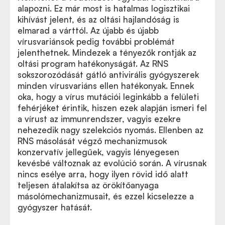
alapozni. Ez már most is hatalmas logisztikai
kihívást jelent, és az oltási hajlandóság is
elmarad a várttól. Az újabb és újabb
vírusvariánsok pedig további problémát
jelenthetnek. Mindezek a tényezők rontják az
oltási program hatékonyságát. Az RNS
sokszorozódását gátló antivirális gyógyszerek
minden vírusvariáns ellen hatékonyak. Ennek
oka, hogy a vírus mutációi leginkább a felületi
fehérjéket érintik, hiszen ezek alapján ismeri fel
a vírust az immunrendszer, vagyis ezekre
nehezedik nagy szelekciós nyomás. Ellenben az
RNS másolását végző mechanizmusok
konzervatív jellegűek, vagyis lényegesen
kevésbé változnak az evolúció során. A vírusnak
nincs esélye arra, hogy ilyen rövid idő alatt
teljesen átalakítsa az örökítőanyaga
másolómechanizmusait, és ezzel kicselezze a
gyógyszer hatását.