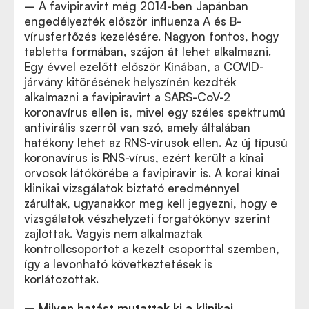
– A favipiravirt még 2014-ben Japánban
engedélyezték először influenza A és B-
vírusfertőzés kezelésére. Nagyon fontos, hogy
tabletta formában, szájon át lehet alkalmazni.
Egy évvel ezelőtt először Kínában, a COVID-
járvány kitörésének helyszínén kezdték
alkalmazni a favipiravirt a SARS-CoV-2
koronavírus ellen is, mivel egy széles spektrumú
antivirális szerről van szó, amely általában
hatékony lehet az RNS-vírusok ellen. Az új típusú
koronavírus is RNS-vírus, ezért került a kínai
orvosok látókörébe a favipiravir is. A korai kínai
klinikai vizsgálatok biztató eredménnyel
zárultak, ugyanakkor meg kell jegyezni, hogy e
vizsgálatok vészhelyzeti forgatókönyv szerint
zajlottak. Vagyis nem alkalmaztak
kontrollcsoportot a kezelt csoporttal szemben,
így a levonható következtetések is
korlátozottak.
– Milyen hatást mutattak ki a klinikai