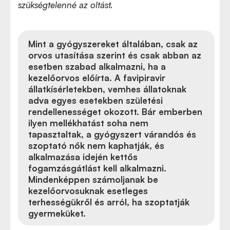
szükségtelenné az oltást.
Mint a gyógyszereket általában, csak az
orvos utasítása szerint és csak abban az
esetben szabad alkalmazni, ha a
kezelőorvos előírta. A favipiravir
állatkísérletekben, vemhes állatoknak
adva egyes esetekben születési
rendellenességet okozott. Bár emberben
ilyen mellékhatást soha nem
tapasztaltak, a gyógyszert várandós és
szoptató nők nem kaphatják, és
alkalmazása idején kettős
fogamzásgátlást kell alkalmazni.
Mindenképpen számoljanak be
kezelőorvosuknak esetleges
terhességükről és arról, ha szoptatják
gyermeküket.