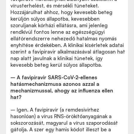
vírusterhelést, és mérsékli tüneteket.
Hozzájárulhat ahhoz, hogy kevesebb beteg
kerüljön súlyos állapotba, kevesebben
szoruljanak kórházi ellátásra, ami jelenleg
rendkívül fontos lenne az egészségügyi
ellátórendszerre nehezedő hatalmas nyomás
enyhítése érdekében. A klinikai kísérletek adatai
szerint a favipiravir alkalmazásával átlagosan hat
nap alatt javulnak a klinikai tünetek, így
kevesebb beteg kerül súlyos állapotba.
– A favipiravir SARS-CoV-2-ellenes
hatásmechanizmusa azonos azzal a
mechanizmussal, ahogy az influenza ellen
hat?
– Igen. A favipiravir (a remdesivirhez
hasonlóan) a vírus RNS-örökítőanyagának a
sokszorozását, magyarul a vírus szaporodását
gátolja. A szer egy hamis kódot illeszt be a