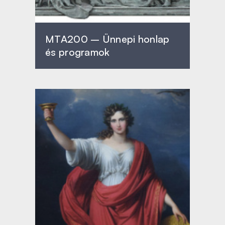
MTA200 – Ünnepi honlap
és programok