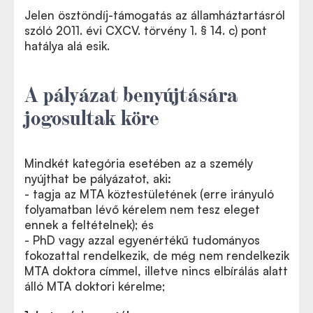
Jelen ösztöndíj-támogatás az államháztartásról
szóló 2011. évi CXCV. törvény 1. § 14. c) pont
hatálya alá esik.
A pályázat benyújtására
jogosultak köre
Mindkét kategória esetében az a személy
nyújthat be pályázatot, aki
:
- tagja az MTA köztestületének (erre irányuló
folyamatban lévő kérelem nem tesz eleget
ennek a feltételnek); és
- PhD vagy azzal egyenértékű tudományos
fokozattal rendelkezik, de még nem rendelkezik
MTA doktora címmel, illetve nincs elbírálás alatt
álló MTA doktori kérelme;