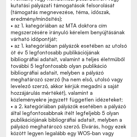
kutatási pályázati támogatások felsorolását
(támogatás megnevezése, téma, időszak,
eredmény/minősítés);
• az 1. kategóriában az MTA doktora cím
megszerzésére irányuló kérelem benyújtásának
várható időpontját;
• az 1. kategóriában pályázók esetében az utolsó
öt év 5 legfontosabb publikációjának
bibliográfiai adatait, valamint a teljes életműből
további 5 legfontosabb olyan publikáció
bibliográfiai adatait, melyben a pályázó
meghatározó szerző (ha nem első, utolsó vagy
levelező szerző, akkor kérjük megadni a saját
hozzájárulás mértékét), valamint a
közleményekre jegyzett független idézeteket;
• a 2. kategóriában pályázók esetében a pályázó
által legfontosabbnak ítélt legfeljebb 5 olyan
publikációjának bibliográfiai adatait, melyben a
pályázó meghatározó szerző. Elvárás, hogy ezek
között legyen legalább egy WOS-ban vagy