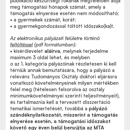
publikáció készültségi fokának megfelelően adja
meg támogatási hónapok számát, amely a
támogatás elnyerése esetén nem módosítható;
• a gyermekek számát, korát;
• a gyermekgondozással töltött időszako(ka)t.
Az elektronikus pályázati felületre történő
feltöltéssel
(pdf formátumban):
• kísérőlevelet
aláírva
, melynek terjedelme
maximum 3 oldal lehet, és melyben
o az 1. kategória pályázóinak részletesen ki kell
térniük annak bemutatására, hogy a pályázó a
releváns Tudományos Osztály doktori eljárásra
vonatkozó követelményeinek milyen mértékben
felel meg (tételesen felsorolva az osztály
minimumkövetelményei szerinti teljesítményeit),
és tartalmaznia kell a tervezett disszertáció
tematikai ismertetését, továbbá a
pályázó
szándéknyilatkozatát, miszerint a támogatás
elnyerése esetén, a támogatási időszakot
követő egy éven belül benyújtja az MTA