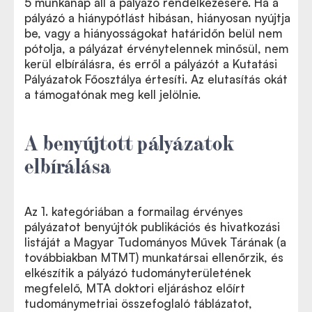
5 munkanap áll a pályázó rendelkezésére. Ha a
pályázó a hiánypótlást hibásan, hiányosan nyújtja
be, vagy a hiányosságokat határidőn belül nem
pótolja, a pályázat érvénytelennek minősül, nem
kerül elbírálásra, és erről a pályázót a Kutatási
Pályázatok Főosztálya értesíti. Az elutasítás okát
a támogatónak meg kell jelölnie.
A benyújtott pályázatok
elbírálása
Az 1. kategóriában a formailag érvényes
pályázatot benyújtók publikációs és hivatkozási
listáját a Magyar Tudományos Művek Tárának (a
továbbiakban MTMT) munkatársai ellenőrzik, és
elkészítik a pályázó tudományterületének
megfelelő, MTA doktori eljáráshoz előírt
tudománymetriai összefoglaló táblázatot,