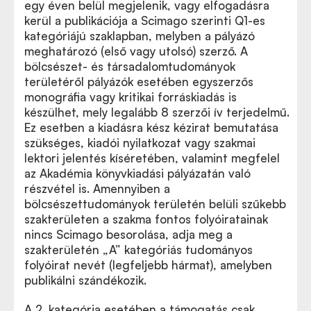
egy éven belül megjelenik, vagy elfogadásra
kerül a publikációja a Scimago szerinti Q1-es
kategóriájú szaklapban, melyben a pályázó
meghatározó (első vagy utolsó) szerző. A
bölcsészet- és társadalomtudományok
területéről pályázók esetében egyszerzős
monográfia vagy kritikai forráskiadás is
készülhet, mely legalább 8 szerzői ív terjedelmű.
Ez esetben a kiadásra kész kézirat bemutatása
szükséges, kiadói nyilatkozat vagy szakmai
lektori jelentés kíséretében, valamint megfelel
az Akadémia könyvkiadási pályázatán való
részvétel is. Amennyiben a
bölcsészettudományok területén belüli szűkebb
szakterületen a szakma fontos folyóiratainak
nincs Scimago besorolása, adja meg a
szakterületén „A” kategóriás tudományos
folyóirat nevét (legfeljebb hármat), amelyben
publikálni szándékozik.
A 2. kategória esetében a támogatás csak