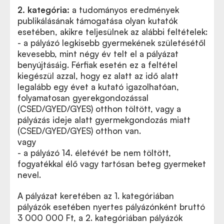
2. kategória:
a tudományos eredmények
publikálásának támogatása olyan kutatók
esetében, akikre teljesülnek az alábbi feltételek:
- a pályázó legkisebb gyermekének születésétől
kevesebb, mint négy év telt el a pályázat
benyújtásáig. Férfiak esetén ez a feltétel
kiegészül azzal, hogy ez alatt az idő alatt
legalább egy évet a kutató igazolhatóan,
folyamatosan gyerekgondozással
(CSED/GYED/GYES) otthon töltött, vagy a
pályázás ideje alatt gyermekgondozás miatt
(CSED/GYED/GYES) otthon van.
vagy
- a pályázó 14. életévét be nem töltött,
fogyatékkal élő vagy tartósan beteg gyermeket
nevel.
A pályázat keretében az 1. kategóriában
pályázók esetében nyertes pályázónként bruttó
3 000 000 Ft, a 2. kategóriában pályázók