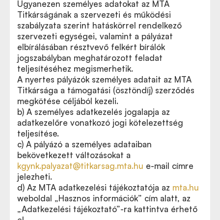
Ugyanezen személyes adatokat az MTA
Titkárságának a szervezeti és működési
szabályzata szerint hatáskörrel rendelkező
szervezeti egységei, valamint a pályázat
elbírálásában résztvevő felkért bírálók
jogszabályban meghatározott feladat
teljesítéséhez megismerhetik.
A nyertes pályázók személyes adatait az MTA
Titkársága a támogatási (ösztöndíj) szerződés
megkötése céljából kezeli.
b) A személyes adatkezelés jogalapja az
adatkezelőre vonatkozó jogi kötelezettség
teljesítése.
c) A pályázó a személyes adataiban
bekövetkezett változásokat a
kgynk.palyazat@titkarsag.mta.hu
e-mail címre
jelezheti.
d) Az MTA adatkezelési tájékoztatója az
mta.hu
weboldal „Hasznos információk” cím alatt, az
„Adatkezelési tájékoztató”-ra kattintva érhető
el.