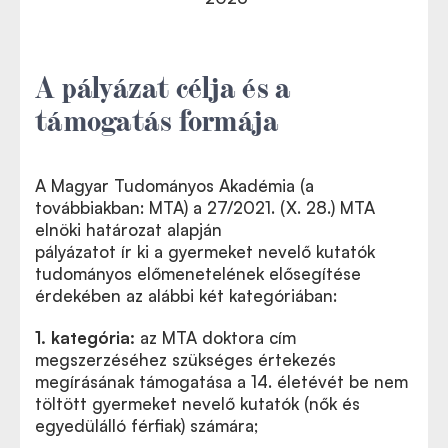
A pályázat célja és a
támogatás formája
A Magyar Tudományos Akadémia (a
továbbiakban: MTA) a 27/2021. (X. 28.) MTA
elnöki határozat alapján
pályázatot
ír ki a gyermeket nevelő kutatók
A teljes pályázati felhívás ide kattintva letölthető
tudományos előmenetelének elősegítése
PDF formátumban
érdekében az alábbi két kategóriában:
1. kategória:
az MTA doktora cím
megszerzéséhez szükséges értekezés
megírásának támogatása a 14. életévét be nem
töltött gyermeket nevelő kutatók (nők és
egyedülálló férfiak) számára;