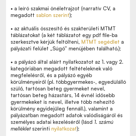
• a leíró szakmai önéletrajzot (narratív CV, a
megadott
sablon szerint
);
• az aktuális összesítő és szakterületi MTMT
táblázatokat (a két táblázatot egy pdf file-ba
szerkesztve kérjük feltölteni,
MTMT segédlet
a
pályázati felület „Súgó” menüjében található.);
• a pályázó által aláírt nyilatkozatot az 1. vagy 2.
kategóriában megadott feltételeknek való
megfelelésről, és a pályázó egyéb
körülményeiről (pl. többgyermekes-, egyedülálló
szülő, tartósan beteg gyermeket nevel,
tartósan beteg házastárs, 14 évnél idősebb
gyermekeket is nevel, illetve több nehezítő
körülmény egyidejűleg fennáll.), valamint a
pályázatban megadott adatok valódiságáról és
személyes adatai kezeléséről (lásd
1. számú
melléklet
szerinti
nyilatkozat
);