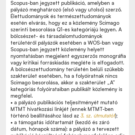
Scopus-ban jegyzett publikáció, amelyben a
pályázó meghatározó (első vagy utolsó) szerző.
Élettudományok és természettudományok
esetén elvárás, hogy ez a közlemény Scimago
szerinti besorolása Q1-es kategóriájú legyen. A
bölcsészet- és társadalomtudományok
területéről pályázók esetében a WOS-ban vagy
Scopus-ban jegyzett közlemény helyett
nyomtatásban megjelent egyszerzős monográfia
vagy kritikai forráskiadás megléte is elfogadott.
A bölcsészettudomány területén belüli szűkebb
szakterület esetében, ha a folyóiratnak nincs
Scimago besorolása, akkor a szakterület „A”
kategóriás folyóirataiban publikált közlemény is
megfelel.
• a pályázó publikációs teljesítményét mutató
MTMT hivatkozási linkjét
(
ennek MTMT-ben
történő beállításához lásd az
3. sz. útmutatót
);
• a támogatás időtartamát (kezdő és záró
dátum, hónapok száma): a pályázó a tervezett