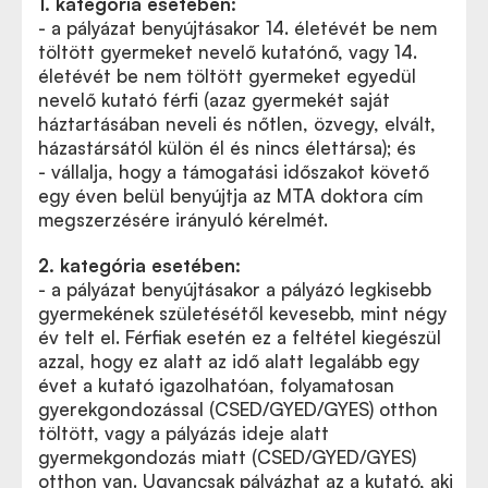
1. kategória esetében:
- a pályázat benyújtásakor 14. életévét be nem
töltött gyermeket nevelő kutatónő, vagy 14.
életévét be nem töltött gyermeket egyedül
nevelő kutató férfi (azaz gyermekét saját
háztartásában neveli és nőtlen, özvegy, elvált,
házastársától külön él és nincs élettársa); és
- vállalja, hogy a támogatási időszakot követő
egy éven belül benyújtja az MTA doktora cím
megszerzésére irányuló kérelmét.
2. kategória esetében:
- a pályázat benyújtásakor a pályázó legkisebb
gyermekének születésétől kevesebb, mint négy
év telt el. Férfiak esetén ez a feltétel kiegészül
azzal, hogy ez alatt az idő alatt legalább egy
évet a kutató igazolhatóan, folyamatosan
gyerekgondozással (CSED/GYED/GYES) otthon
töltött, vagy a pályázás ideje alatt
gyermekgondozás miatt (CSED/GYED/GYES)
otthon van. Ugyancsak pályázhat az a kutató, aki