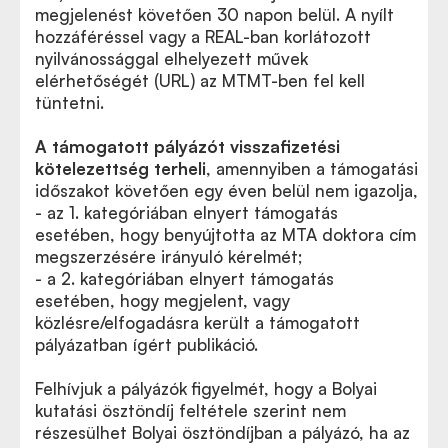
megjelenést követően 30 napon belül. A nyílt
hozzáféréssel vagy a REAL-ban korlátozott
nyilvánossággal elhelyezett művek
elérhetőségét (URL) az MTMT-ben fel kell
tüntetni.
A támogatott pályázót visszafizetési
kötelezettség terheli
, amennyiben a támogatási
időszakot követően egy éven belül nem igazolja,
- az 1. kategóriában elnyert támogatás
esetében, hogy benyújtotta az MTA doktora cím
megszerzésére irányuló kérelmét;
- a 2. kategóriában elnyert támogatás
esetében, hogy megjelent, vagy
közlésre/elfogadásra került a támogatott
pályázatban ígért publikáció.
Felhívjuk a pályázók figyelmét, hogy a Bolyai
kutatási ösztöndíj feltétele szerint nem
részesülhet Bolyai ösztöndíjban a pályázó, ha az