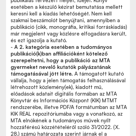
publikálás tervezett helyét, idejét. Könyv
esetében a készülő kézirat bemutatása mellett
keresni kell a kiadás lehetőségét. Nem kell
szakmai beszámolót benyújtani, amennyiben a
publikáció (cikk, monográfia, kritikai forráskiadás)
már megjelent vagy közlésre elfogadásra került,
és ezt igazolja a kutató.
-
A 2. kategória esetében a tudományos
publikáció(k)ban affiliációként kötelező
szerepeltetni, hogy a publikáció az MTA
gyermeket nevelő kutatók pályázatának
támogatásával jött létre.
A támogatott kutató
vállalja, hogy a jelen támogatás felhasználásával
létrehozott közlemény(ek), kiadott mű,
előadások adatait digitális formában az MTA
Könyvtár és Információs Központ (KIK) MTMT
rendszerébe, illetve PDF/A formátumban az MTA
KIK REAL repozitóriumába vagy a vonatkozó, az
MTA elnökének a tudományos művek nyílt
hozzáférésű közzétételéről szóló 31/2022. (X.
28.) számú határozata szerint járnak el a