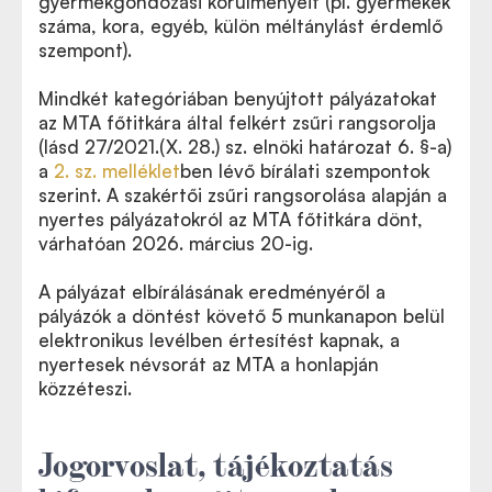
gyermekgondozási körülményeit (pl. gyermekek
száma, kora, egyéb, külön méltánylást érdemlő
szempont).
Mindkét kategóriában benyújtott pályázatokat
az MTA főtitkára által felkért zsűri rangsorolja
(lásd 27/2021.(X. 28.) sz. elnöki határozat 6. §-a)
a
2. sz. melléklet
ben lévő bírálati szempontok
szerint. A szakértői zsűri rangsorolása alapján a
nyertes pályázatokról az MTA főtitkára dönt,
várhatóan 2026. március 20-ig.
A pályázat elbírálásának eredményéről a
pályázók a döntést követő 5 munkanapon belül
elektronikus levélben értesítést kapnak, a
nyertesek névsorát az MTA a honlapján
közzéteszi.
Jogorvoslat, tájékoztatás