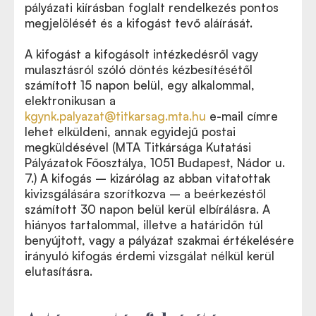
pályázati kiírásban foglalt rendelkezés pontos
megjelölését és a kifogást tevő aláírását.
A kifogást a kifogásolt intézkedésről vagy
mulasztásról szóló döntés kézbesítésétől
számított 15 napon belül, egy alkalommal,
elektronikusan a
kgynk.palyazat@titkarsag.mta.hu
e-mail címre
lehet elküldeni, annak egyidejű postai
megküldésével (MTA Titkársága Kutatási
Pályázatok Főosztálya, 1051 Budapest, Nádor u.
7.) A kifogás – kizárólag az abban vitatottak
kivizsgálására szorítkozva – a beérkezéstől
számított 30 napon belül kerül elbírálásra. A
hiányos tartalommal, illetve a határidőn túl
benyújtott, vagy a pályázat szakmai értékelésére
irányuló kifogás érdemi vizsgálat nélkül kerül
elutasításra.