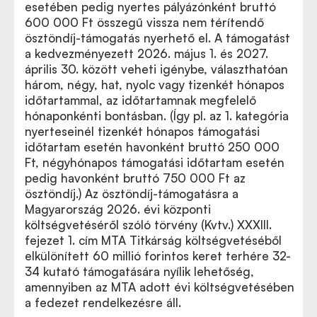
esetében pedig nyertes pályázónként bruttó
600 000 Ft összegű vissza nem térítendő
ösztöndíj-támogatás nyerhető el. A támogatást
a kedvezményezett 2026. május 1. és 2027.
április 30. között veheti igénybe, választhatóan
három, négy, hat, nyolc vagy tizenkét hónapos
időtartammal, az időtartamnak megfelelő
hónaponkénti bontásban. (Így pl. az 1. kategória
nyerteseinél tizenkét hónapos támogatási
időtartam esetén havonként bruttó 250 000
Ft, négyhónapos támogatási időtartam esetén
pedig havonként bruttó 750 000 Ft az
ösztöndíj.) Az ösztöndíj-támogatásra a
Magyarország 2026. évi központi
költségvetéséről szóló törvény (Kvtv.) XXXIII.
fejezet 1. cím MTA Titkárság költségvetéséből
elkülönített 60 millió forintos keret terhére 32-
34 kutató támogatására nyílik lehetőség,
amennyiben az MTA adott évi költségvetésében
a fedezet rendelkezésre áll.