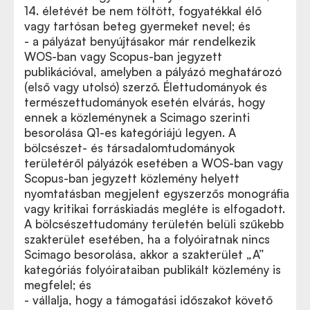
14. életévét be nem töltött, fogyatékkal élő
vagy tartósan beteg gyermeket nevel; és
- a pályázat benyújtásakor már rendelkezik
WOS-ban vagy Scopus-ban jegyzett
publikációval, amelyben a pályázó meghatározó
(első vagy utolsó) szerző. Élettudományok és
természettudományok esetén elvárás, hogy
ennek a közleménynek a Scimago szerinti
besorolása Q1-es kategóriájú legyen. A
bölcsészet- és társadalomtudományok
területéről pályázók esetében a WOS-ban vagy
Scopus-ban jegyzett közlemény helyett
nyomtatásban megjelent egyszerzős monográfia
vagy kritikai forráskiadás megléte is elfogadott.
A bölcsészettudomány területén belüli szűkebb
szakterület esetében, ha a folyóiratnak nincs
Scimago besorolása, akkor a szakterület „A”
kategóriás folyóirataiban publikált közlemény is
megfelel; és
- vállalja, hogy a támogatási időszakot követő