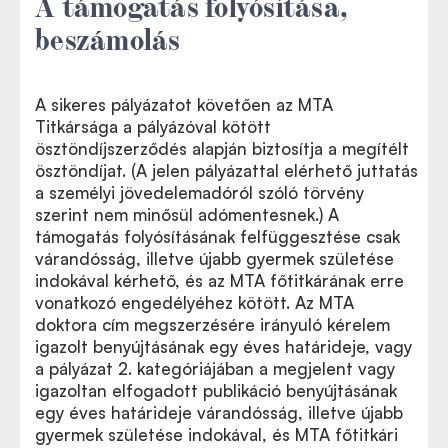
A támogatás folyósítása,
beszámolás
A sikeres pályázatot követően az MTA
Titkársága a pályázóval kötött
ösztöndíjszerződés alapján biztosítja a megítélt
ösztöndíjat. (A jelen pályázattal elérhető juttatás
a személyi jövedelemadóról szóló törvény
szerint nem minősül adómentesnek.) A
támogatás folyósításának felfüggesztése csak
várandósság, illetve újabb gyermek születése
indokával kérhető, és az MTA főtitkárának erre
vonatkozó engedélyéhez kötött. Az MTA
doktora cím megszerzésére irányuló kérelem
igazolt benyújtásának egy éves határideje, vagy
a pályázat 2. kategóriájában a megjelent vagy
igazoltan elfogadott publikáció benyújtásának
egy éves határideje várandósság, illetve újabb
gyermek születése indokával, és MTA főtitkári