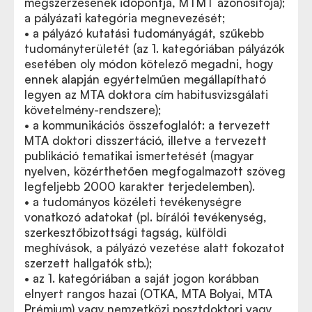
megszerzésének időpontja, MTMT azonosítója);
a pályázati kategória megnevezését;
• a pályázó kutatási tudományágát, szűkebb
tudományterületét (az 1. kategóriában pályázók
esetében oly módon kötelező megadni, hogy
ennek alapján egyértelműen megállapítható
legyen az MTA doktora cím habitusvizsgálati
követelmény-rendszere);
• a kommunikációs összefoglalót: a tervezett
MTA doktori disszertáció, illetve a tervezett
publikáció tematikai ismertetését (magyar
nyelven, közérthetően megfogalmazott szöveg
legfeljebb 2000 karakter terjedelemben).
• a tudományos közéleti tevékenységre
vonatkozó adatokat (pl. bírálói tevékenység,
szerkesztőbizottsági tagság, külföldi
meghívások, a pályázó vezetése alatt fokozatot
szerzett hallgatók stb.);
• az 1. kategóriában a saját jogon korábban
elnyert rangos hazai (OTKA, MTA Bolyai, MTA
Prémium) vagy nemzetközi posztdoktori vagy