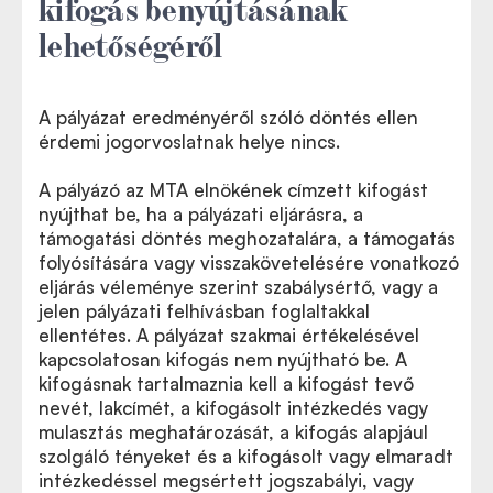
kifogás benyújtásának
lehetőségéről
A pályázat eredményéről szóló döntés ellen
érdemi jogorvoslatnak helye nincs.
A pályázó az MTA elnökének címzett kifogást
nyújthat be, ha a pályázati eljárásra, a
támogatási döntés meghozatalára, a támogatás
folyósítására vagy visszakövetelésére vonatkozó
eljárás véleménye szerint szabálysértő, vagy a
jelen pályázati felhívásban foglaltakkal
ellentétes. A pályázat szakmai értékelésével
kapcsolatosan kifogás nem nyújtható be. A
kifogásnak tartalmaznia kell a kifogást tevő
nevét, lakcímét, a kifogásolt intézkedés vagy
mulasztás meghatározását, a kifogás alapjául
szolgáló tényeket és a kifogásolt vagy elmaradt
intézkedéssel megsértett jogszabályi, vagy