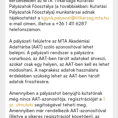
kérdésekben az MTA Titkársága Kutatási
Pályázatok Főosztálya (a továbbiakban: Kutatási
Pályázatok Főosztálya) munkatársai adnak
tájékoztatást a
kgynk.palyazat@titkarsag.mta.hu
e-mail címen, illetve a +36 1 411 6287
telefonszámon.
A pályázati felületre az MTA Akadémiai
Adattárba (AAT) szóló azonosítóval lehet
belépni. A pályázati rendszer a pályázóra
vonatkozó, az AAT-ben tárolt adatokat átveszi,
azokat csak egy helyen, az AAT-ben kell és lehet
módosítani. A naprakész adatok használata
érdekében szükség lehet az AAT-ben tárolt
adatok frissítésére.
Amennyiben a pályázatot benyújtó kutatónak
még nincs AAT-azonosítója, regisztrációját a
1.
sz. útmutató
segítségével teheti meg.
Amennyiben már rendelkezik AAT-azonosítóval
(illetve a sikeres regisztrációt követően), az