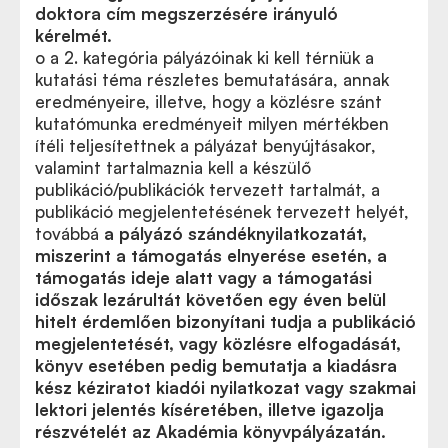
doktora cím megszerzésére irányuló
kérelmét.
o a 2. kategória pályázóinak ki kell térniük a
kutatási téma részletes bemutatására, annak
eredményeire, illetve, hogy a közlésre szánt
kutatómunka eredményeit milyen mértékben
ítéli teljesítettnek a pályázat benyújtásakor,
valamint tartalmaznia kell a készülő
publikáció/publikációk tervezett tartalmát, a
publikáció megjelentetésének tervezett helyét,
továbbá
a pályázó szándéknyilatkozatát,
miszerint a támogatás elnyerése esetén, a
támogatás ideje alatt vagy a támogatási
időszak lezárultát követően egy éven belül
hitelt érdemlően bizonyítani tudja a publikáció
megjelentetését, vagy közlésre elfogadását,
könyv esetében pedig bemutatja a kiadásra
kész kéziratot kiadói nyilatkozat vagy szakmai
lektori jelentés kíséretében, illetve igazolja
részvételét az Akadémia könyvpályázatán.