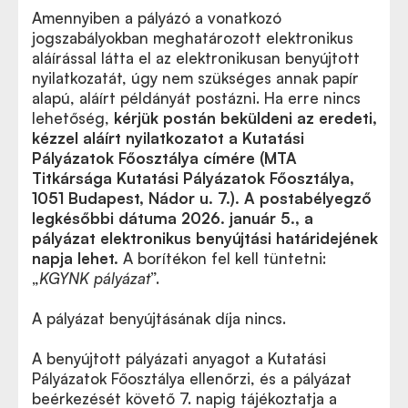
Amennyiben a pályázó a vonatkozó
jogszabályokban meghatározott elektronikus
aláírással látta el az elektronikusan benyújtott
nyilatkozatát, úgy nem szükséges annak papír
alapú, aláírt példányát postázni. Ha erre nincs
lehetőség,
kérjük postán beküldeni az eredeti,
kézzel aláírt nyilatkozatot a Kutatási
Pályázatok Főosztálya címére (MTA
Titkársága Kutatási Pályázatok Főosztálya,
1051 Budapest, Nádor u. 7.).
A postabélyegző
legkésőbbi dátuma 2026. január 5., a
pályázat elektronikus benyújtási határidejének
napja lehet.
A borítékon fel kell tüntetni:
„
KGYNK pályázat
”.
A pályázat benyújtásának díja nincs.
A benyújtott pályázati anyagot a Kutatási
Pályázatok Főosztálya ellenőrzi, és a pályázat
beérkezését követő 7. napig tájékoztatja a