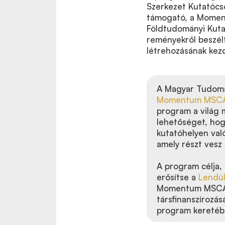
Szerkezet Kutatócso
támogató, a Moment
Földtudományi Kuta
reményekről beszé
létrehozásának ke
A Magyar Tudomá
Momentum MSC
program a világ m
lehetőséget, hog
kutatóhelyen val
amely részt ves
A program célja,
erősítse a
Lendü
Momentum MSCA P
társfinanszíroz
program keretéb