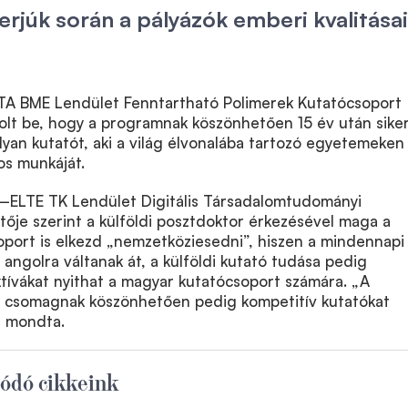
erjúk során a pályázók emberi kvalitásai
TA BME Lendület Fenntartható Polimerek Kutatócsoport
olt be, hogy a programnak köszönhetően 15 év után siker
lyan kutatót, aki a világ élvonalába tartozó egyetemeken
os munkáját.
TA–ELTE TK Lendület Digitális Társadalomtudományi
ője szerint a külföldi posztdoktor érkezésével maga a
port is elkezd „nemzetköziesedni”, hiszen a mindennapi
ngolra váltanak át, a külföldi kutató tudása pedig
tívákat nyithat a magyar kutatócsoport számára. „A
ti csomagnak köszönhetően pedig kompetitív kutatókat
– mondta.
ódó cikkeink