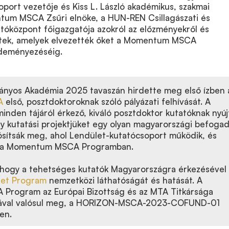
port vezetője és Kiss L. László akadémikus, szakmai
um MSCA Zsűri elnöke, a HUN-REN Csillagászati és
tóközpont főigazgatója azokról az előzményekről és
ltek, amelyek elvezették őket a Momentum MSCA
zdeményezéséig.
nyos Akadémia 2025 tavaszán hirdette meg első ízben 
A
első, posztdoktoroknak szóló pályázati felhívását. A
inden tájáról érkező, kiváló posztdoktor kutatóknak nyúj
y kutatási projektjüket egy olyan magyarországi befoga
ósítsák meg, ahol Lendület-kutatócsoport működik, és
z a Momentum MSCA Programban.
 hogy a tehetséges kutatók Magyarországra érkezésével
let Program
nemzetközi láthatóságát és hatását. A
rogram az Európai Bizottság és az MTA Titkársága
ásával valósul meg, a HORIZON-MSCA-2023-COFUND-01
en.