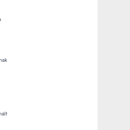
a
nak
nált