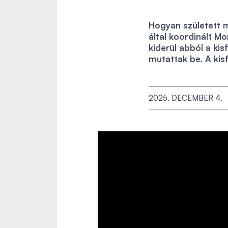
Hogyan született 
által koordinált 
kiderül abból a ki
mutattak be. A kis
2025. DECEMBER 4.