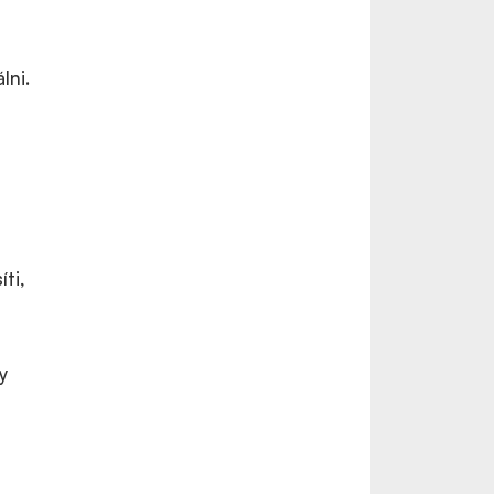
lni.
l
ti,
y