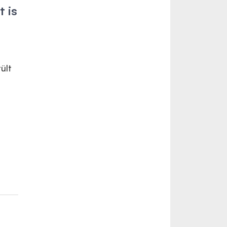
t is
ült