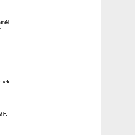
inél
et
esek
lt.