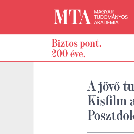
A jövő t
Kisfilm
Posztdok