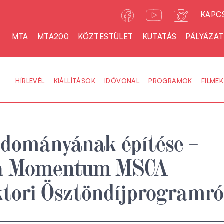
KAPC
MTA
MTA200
KÖZTESTÜLET
KUTATÁS
PÁLYÁZA
HÍRLEVÉL
KIÁLLÍTÁSOK
IDŐVONAL
PROGRAMOK
FILMEK
udományának építése –
 a Momentum MSCA
tori Ösztöndíjprogramró