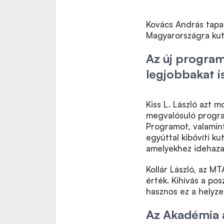
Kovács András tapasz
Magyarországra kuta
Az új progra
legjobbakat is
Kiss L. László azt
megvalósuló progra
Programot, valamin
egyúttal kibővíti ku
amelyekhez idehaza
Kollár László, az M
érték. Kihívás a po
hasznos ez a helyze
Az Akadémia a