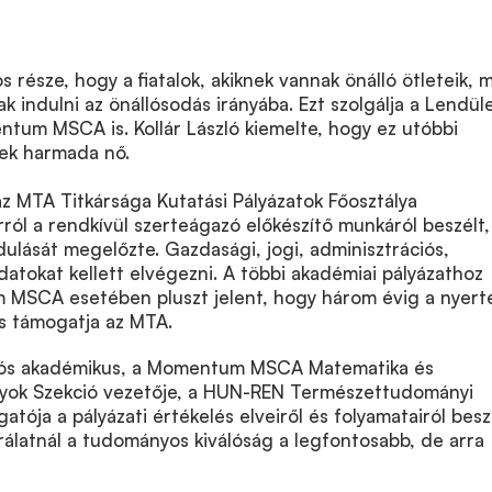
 része, hogy a fiatalok, akiknek vannak önálló ötleteik, m
k indulni az önállósodás irányába. Ezt szolgálja a Lendül
tum MSCA is. Kollár László kiemelte, hogy ez utóbbi
ek harmada nő.
az MTA Titkársága Kutatási Pályázatok Főosztálya
rról a rendkívül szerteágazó előkészítő munkáról beszélt,
ulását megelőzte. Gazdasági, jogi, adminisztrációs,
atokat kellett elvégezni. A többi akadémiai pályázathoz
MSCA esetében pluszt jelent, hogy három évig a nyert
 is támogatja az MTA.
lós akadémikus, a Momentum MSCA Matematika és
ok Szekció vezetője, a HUN-REN Természettudományi
tója a pályázati értékelés elveiről és folyamatairól beszé
rálatnál a tudományos kiválóság a legfontosabb, de arra