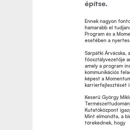
építse.
Ennek nagyon fontos
hamarabb el tudjana
Program és a Momen
esetében a nyertes
Sárpátki Árvácska, 
főosztályvezetője a
amely a program ind
kommunikációs felad
képest a Momentum 
karrierfejlesztését
Keserű György Mik
Természettudomány
Kutatóközpont igazga
Mint elmondta, a bí
törekednek, hogy