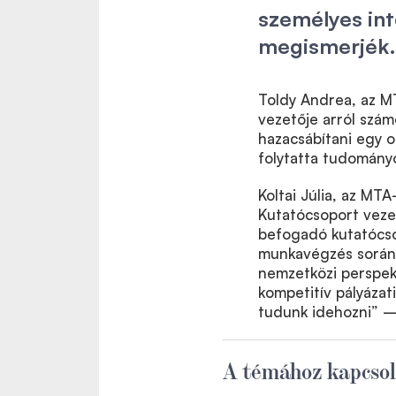
személyes int
megismerjék.
Toldy Andrea, az M
vezetője arról szám
hazacsábítani egy o
folytatta tudomány
Koltai Júlia, az M
Kutatócsoport vezet
befogadó kutatócso
munkavégzés során a
nemzetközi perspek
kompetitív pályáza
tudunk idehozni” 
A témához kapcsol