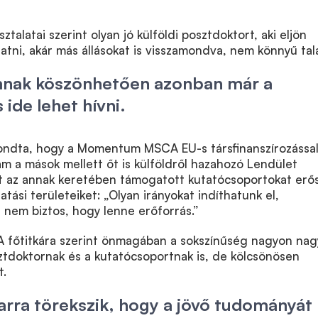
talatai szerint olyan jó külföldi posztdoktort, aki eljön
tni, akár más állásokat is visszamondva, nem könnyű talá
mnak köszönhetően azonban már a
 ide lehet hívni.
 mondta, hogy a Momentum MSCA EU-s társfinanszírozássa
m a mások mellett őt is külföldről hazahozó Lendület
t az annak keretében támogatott kutatócsoportokat erősí
tatási területeiket: „Olyan irányokat indíthatunk el,
 nem biztos, hogy lenne erőforrás.”
TA főtitkára szerint önmagában a sokszínűség nagyon nag
sztdoktornak és a kutatócsoportnak is, de kölcsönösen
t.
rra törekszik, hogy a jövő tudományát