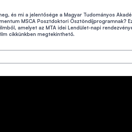
meg, és mi a jelentősége a Magyar Tudományos Akad
Momentum MSCA Posztdoktori Ösztöndíjprogramnak? Ez
sfilmből, amelyet az MTA idei Lendület-napi rendezvény
film cikkünkben megtekinthető.