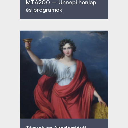
MTA200 – Ünnepi honlap
és programok
Tények az Akadémiáról