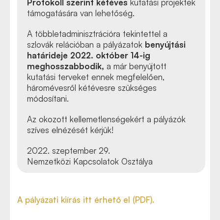
Protokoll szerint
k
étéves
kutatási projektek
támogatására van lehetőség.
A többletadminisztrációra tekintettel a
szlová
k
relációban a pályázatok
benyújtási
határideje 2022.
október 14-
ig
meghosszabbodik,
a már benyújtott
kutatási terveket ennek megfelelően,
háromévesről
k
étévesre szükséges
módosítani.
Az okozott kellemetlenségekért a pályázó
k
szíves elnézését
k
érjü
k
!
2022. szeptember 29
.
Nemzetközi Kapcsolatok Osztálya
A pályázati kiírás itt érhető el (PDF).