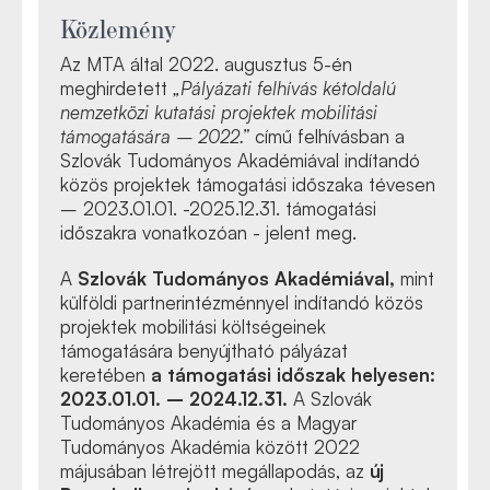
K
özlemény
Az MTA által 2022.
augusztus 5
-én
meghirdetett
„Pályázati felhívás
k
étoldalú
nemzetközi kutatási projektek mobilitási
támogatására – 2022.”
című felhívásban a
Szlová
k
Tudományos Akadémiával indítandó
k
özös projektek támogatási időszaka tévesen
– 2023.
01.01. -2025.12.31
. támogatási
időszakra vonatkozóan - jelent meg.
A
Szlová
k
Tudományos Akadémiával,
mint
k
ülföldi partnerintézménnyel indítandó
k
özös
projektek mobilitási
k
öltségeinek
támogatására benyújtható pályázat
keretében
a támogatási időszak helyesen:
2023.01.01. – 2024.12.31.
A Szlová
k
Tudományos Akadémia
és a Magyar
Tudományos Akadémia
k
özött 2022
májusában létrejött megállapodás, az
új