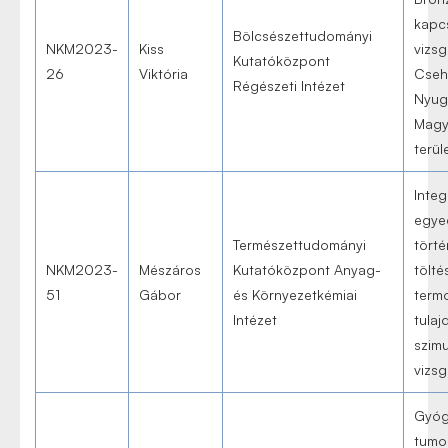
kapc
Bölcsészettudományi
NKM2023-
Kiss
vizsg
Kutatóközpont
26
Viktória
Cseh
Régészeti Intézet
Nyug
Magy
terül
Integ
egye
Természettudományi
tört
NKM2023-
Mészáros
Kutatóközpont Anyag-
tölté
51
Gábor
és Környezetkémiai
term
Intézet
tula
szimu
vizsg
Gyóg
tumo