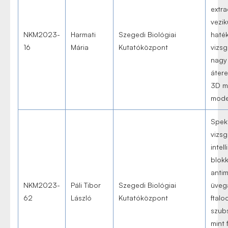
extra
vezik
NKM2023-
Harmati
Szegedi Biológiai
haté
16
Mária
Kutatóközpont
vizsg
nagy
áter
3D mu
mode
Spek
vizsg
intel
blok
antim
NKM2023-
Páli Tibor
Szegedi Biológiai
üveg
62
László
Kutatóközpont
ftalo
szub
mint 