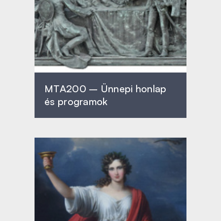
MTA200 – Ünnepi honlap
és programok