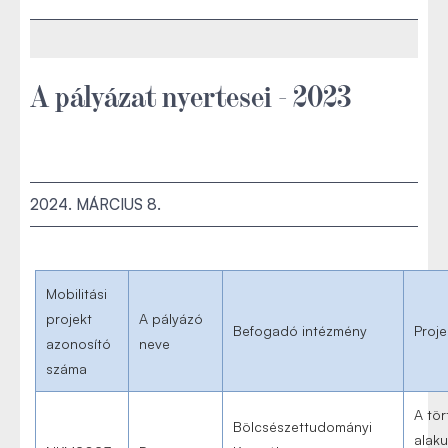
A pályázat nyertesei - 2023
2024. MÁRCIUS 8.
Mobilitási
projekt
A pályázó
Befogadó intézmény
Proje
azonosító
neve
száma
A tö
Bölcsészettudományi
alaku