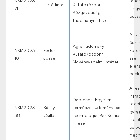
NKM2023-
rend
Fertő Imre
Kutatóközpont
71
leng
Közgazdaság-
össz
tudományi Intézet
A szi
őszi
Agrártudományi
NKM2023-
Fodor
kóro
Kutatóközpont
10
József
szem
Növényvédelmi Intézet
ellen
deak
A réz
intrac
Debreceni Egyetem
toxic
NKM2023-
Kállay
Természettudományi és
gyóg
38
Csilla
Technológiai Kar Kémiai
molek
Intézet
célp
mech