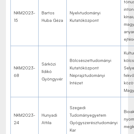
tónu
inton
NKM2023-
Bartos
Nyelvtudományi
kínai
15
Huba Géza
Kutatóközpont
magy
anya
ejté
Kultu
Bölcsészettudományi
kölc
Sárközi
NKM2023-
Kutatóközpont
Sely
Ildikó
68
Néprajztudományi
fekv
Gyöngyvér
Intézet
közöt
Magy
Szegedi
Bioa
NKM2023-
Hunyadi
Tudományegyetem
nyom
24
Attila
Gyógyszerésztudományi
megk
Kar