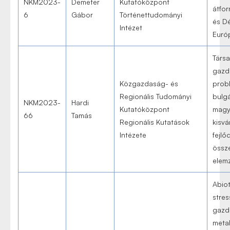
NKM2023-
Demeter
Kutatóközpont
átfo
6
Gábor
Történettudományi
és Dé
Intézet
Európ
Társa
gazd
Közgazdaság- és
prob
Regionális Tudományi
bulgá
NKM2023-
Hardi
Kutatóközpont
magy
66
Tamás
Regionális Kutatások
kisvá
Intézete
fejlő
össz
elem
Abiot
stre
gazd
meta