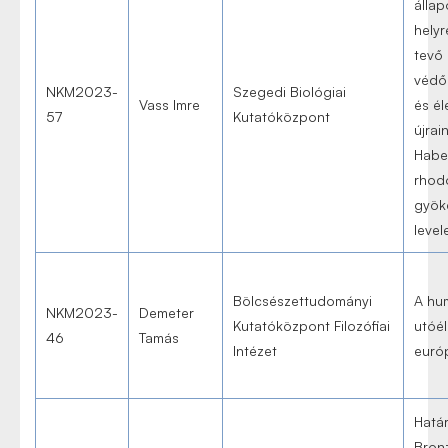
állap
helyr
tevő
védő
NKM2023-
Szegedi Biológiai
Vass Imre
és él
57
Kutatóközpont
újrai
Habe
rhod
gyök
leve
Bölcsészettudományi
A hu
NKM2023-
Demeter
Kutatóközpont Filozófiai
utóél
46
Tamás
Intézet
euró
Határ
Bron