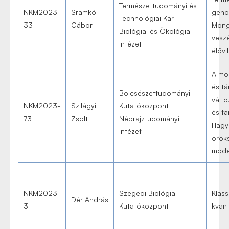
Természettudományi és
NKM2023-
Sramkó
geno
Technológiai Kar
33
Gábor
Mong
Biológiai és Ökológiai
veszé
Intézet
élővi
A mod
és tá
Bölcsészettudományi
válto
NKM2023-
Szilágyi
Kutatóközpont
és ta
73
Zsolt
Néprajztudományi
Hagy
Intézet
örök
mode
NKM2023-
Szegedi Biológiai
Klass
Dér András
3
Kutatóközpont
kvan