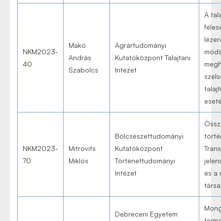
A tala
féle
lézer
Makó
Agrártudományi
NKM2023-
móds
András
Kutatóközpont Talajtani
40
megh
Szabolcs
Intézet
szél
talaj
eset
Össz
Bölcsészettudományi
törté
NKM2023-
Mitrovits
Kutatóközpont
Trans
70
Miklós
Történettudományi
jelen
Intézet
és a
társ
Mong
Debreceni Egyetem
term