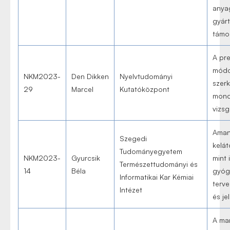
anya
gyár
támo
A pre
módo
NKM2023-
Den Dikken
Nyelvtudományi
szer
29
Marcel
Kutatóközpont
mond
vizsg
Aman
Szegedi
kelát
Tudományegyetem
NKM2023-
Gyurcsik
mint 
Természettudományi és
14
Béla
gyóg
Informatikai Kar Kémiai
terve
Intézet
és je
A man