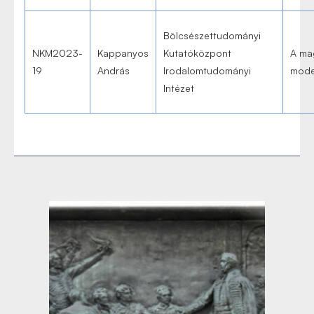
Bölcsészettudományi
NKM2023-
Kappanyos
Kutatóközpont
A ma
19
András
Irodalomtudományi
mode
Intézet