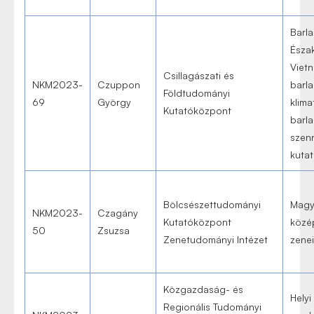
Barla
Észa
Viet
Csillagászati és
NKM2023-
Czuppon
barla
Földtudományi
69
György
klima
Kutatóközpont
barla
szen
kutat
Bölcsészettudományi
Magy
NKM2023-
Czagány
Kutatóközpont
közép
50
Zsuzsa
Zenetudományi Intézet
zene
Közgazdaság- és
Helyi
Regionális Tudományi