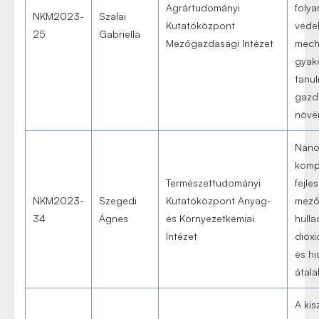
Agrártudományi
foly
NKM2023-
Szalai
Kutatóközpont
véde
25
Gabriella
Mezőgazdasági Intézet
mech
gyak
tanu
gazd
növé
Nano
komp
Természettudományi
fejle
NKM2023-
Szegedi
Kutatóközpont Anyag-
mező
34
Ágnes
és Környezetkémiai
hulla
Intézet
diox
és h
átala
A kis