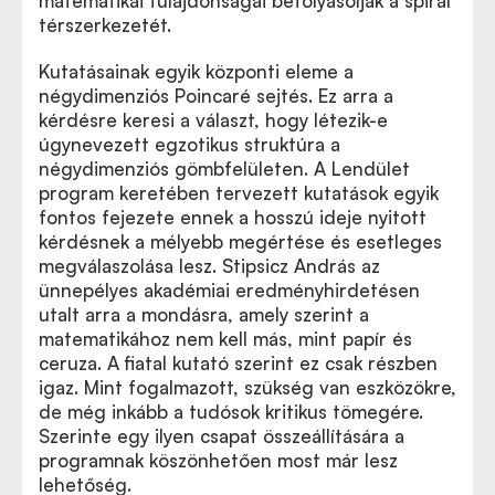
matematikai tulajdonságai befolyásolják a spirál
térszerkezetét.
Kutatásainak egyik központi eleme a
négydimenziós Poincaré sejtés. Ez arra a
kérdésre keresi a választ, hogy létezik-e
úgynevezett egzotikus struktúra a
négydimenziós gömbfelületen. A Lendület
program keretében tervezett kutatások egyik
fontos fejezete ennek a hosszú ideje nyitott
kérdésnek a mélyebb megértése és esetleges
megválaszolása lesz. Stipsicz András az
ünnepélyes akadémiai eredményhirdetésen
utalt arra a mondásra, amely szerint a
matematikához nem kell más, mint papír és
ceruza. A fiatal kutató szerint ez csak részben
igaz. Mint fogalmazott, szükség van eszközökre,
de még inkább a tudósok kritikus tömegére.
Szerinte egy ilyen csapat összeállítására a
programnak köszönhetően most már lesz
lehetőség.