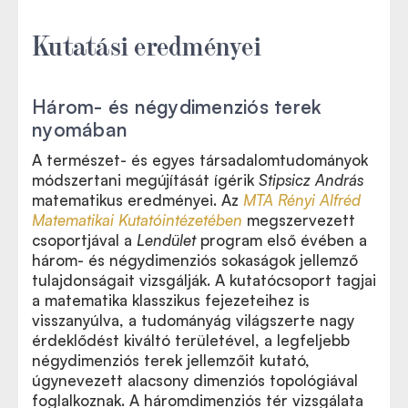
Kutatási eredményei
Három- és négydimenziós terek
nyomában
A természet- és egyes társadalomtudományok
módszertani megújítását ígérik
Stipsicz András
matematikus eredményei. Az
MTA Rényi Alfréd
Matematikai Kutatóintézetében
megszervezett
csoportjával a
Lendület
program első évében a
három- és négydimenziós sokaságok jellemző
tulajdonságait vizsgálják. A kutatócsoport tagjai
a matematika klasszikus fejezeteihez is
visszanyúlva, a tudományág világszerte nagy
érdeklődést kiváltó területével, a legfeljebb
négydimenziós terek jellemzőit kutató,
úgynevezett alacsony dimenziós topológiával
foglalkoznak. A háromdimenziós tér vizsgálata