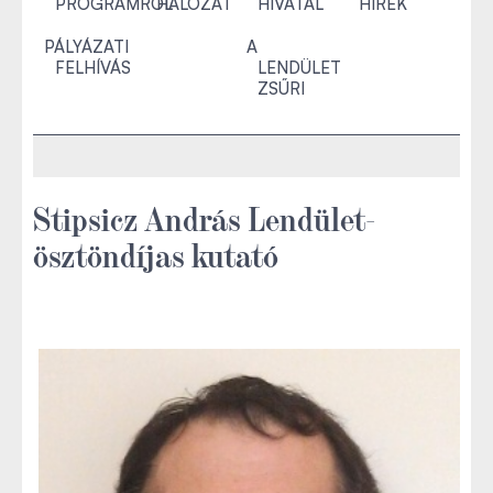
PROGRAMRÓL
HÁLÓZAT
HIVATAL
HÍREK
PÁLYÁZATI
A
FELHÍVÁS
LENDÜLET
ZSŰRI
Stipsicz András Lendület-
ösztöndíjas kutató