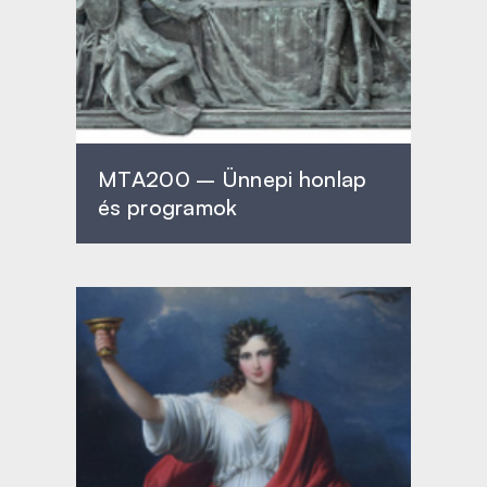
MTA200 – Ünnepi honlap
és programok