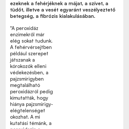
ezeknek a fehérjéknek a májat, a szívet, a
tüdőt, illetve a vesét egyaránt veszélyeztető
betegség, a fibrózis kialakulásában.
"A peroxidáz
enzimekről már
elég sokat tudunk.
A fehérvérsejtben
például szerepet
játszanak a
kórokozók elleni
védekezésben, a
pajzsmirigyben
megtalálható
peroxidázról pedig
kimutatták, hogy
hiánya pajzsmirigy-
elégtelenséget
okozhat. A mi
kutatási témánk, a