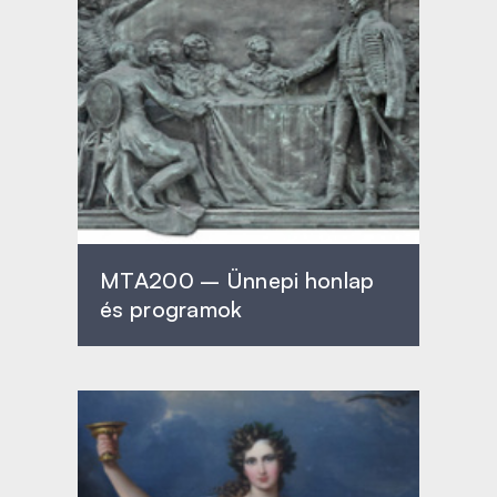
MTA200 – Ünnepi honlap
és programok