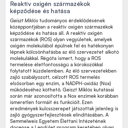
Reaktív oxigén származékok
képződése és hatása
Geiszt Miklós
tudományos érdeklődésének
középpontjában a reaktív oxigén származékok
képződése és hatása áll. A reaktív oxigén
származékok (ROS) olyan vegyületek, amelyek
oxigén molekulából épülnek fel és hatékonyan
lépnek kölcsönhatásba az élő szervezetet alkotó
molekulákkal. Régóta ismert, hogy a ROS
termelése életfontosságú a kórokozókkal
folytatott küzdelemben. Az élő szervezetekben
zajló szabályozott, célzott ROS termelés
elsősorban egy enzim, a NADPH-oxidáz (Nox)
működéséhez köthető. Geiszt Miklós kutatásai
során már azonosította a Nox enzimek korábban
ismeretlen formáit és funkcióit. Ezen
eredmények kulcsszerepet játszottak jelenleg is
zajló gyógyszerfejlesztések elindításában. A
Semmelweis Egyetem Élettani Intézetének
docense a Lendület program keretében olyan