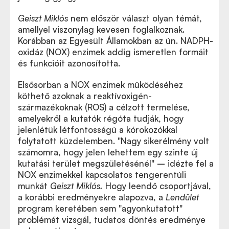
Geiszt Miklós
nem először választ olyan témát,
amellyel viszonylag kevesen foglalkoznak.
Korábban az Egyesült Államokban az ún. NADPH-
oxidáz (NOX) enzimek addig ismeretlen formáit
és funkcióit azonosította.
Elsősorban a NOX enzimek működéséhez
köthető azoknak a reaktívoxigén-
származékoknak (ROS) a célzott termelése,
amelyekről a kutatók régóta tudják, hogy
jelenlétük létfontosságú a kórokozókkal
folytatott küzdelemben. "Nagy sikerélmény volt
számomra, hogy jelen lehettem egy szinte új
kutatási terület megszületésénél" – idézte fel a
NOX enzimekkel kapcsolatos tengerentúli
munkát
Geiszt Miklós.
Hogy leendő csoportjával,
a korábbi eredményekre alapozva, a
Lendület
program keretében sem "agyonkutatott"
problémát vizsgál, tudatos döntés eredménye