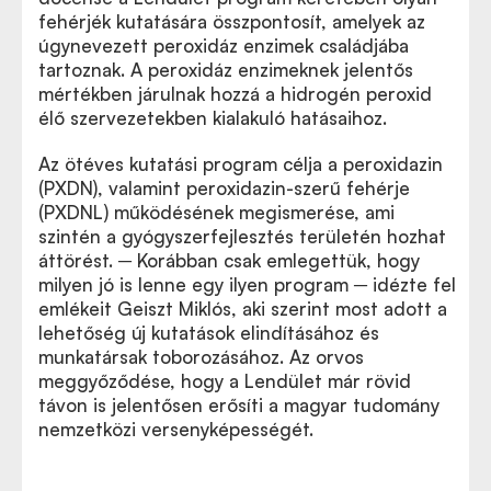
fehérjék kutatására összpontosít, amelyek az
úgynevezett peroxidáz enzimek családjába
tartoznak. A peroxidáz enzimeknek jelentős
mértékben járulnak hozzá a hidrogén peroxid
élő szervezetekben kialakuló hatásaihoz.
Az ötéves kutatási program célja a peroxidazin
(PXDN), valamint peroxidazin-szerű fehérje
(PXDNL) működésének megismerése, ami
szintén a gyógyszerfejlesztés területén hozhat
áttörést. ─ Korábban csak emlegettük, hogy
milyen jó is lenne egy ilyen program ─ idézte fel
emlékeit Geiszt Miklós, aki szerint most adott a
lehetőség új kutatások elindításához és
munkatársak toborozásához. Az orvos
meggyőződése, hogy a Lendület már rövid
távon is jelentősen erősíti a magyar tudomány
nemzetközi versenyképességét.