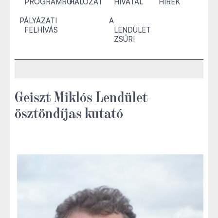
PROGRAMRÓL
HÁLÓZAT
HIVATAL
HÍREK
PÁLYÁZATI
A
FELHÍVÁS
LENDÜLET
ZSŰRI
Geiszt Miklós Lendület-
ösztöndíjas kutató