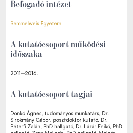
Befogadó intézet
Semmelweis Egyetem
A kutatócsoport működési
időszaka
2011
–2016.
A kutatócsoport tagjai
Donkó Ágnes, tudományos munkatárs, Dr.
Sirokmány Gábor, posztdoktor kutató, Dr.
Péterfi Zalán, PhD hallgató, Dr. Lázár Enikő, PhD
hallgató, Zana Melinda, PhD hallgató, Molnár