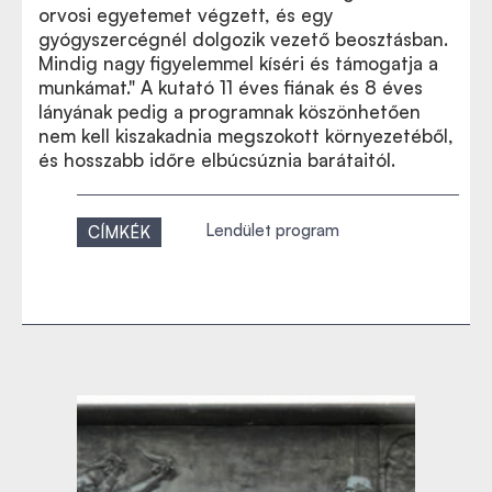
orvosi egyetemet végzett, és egy
gyógyszercégnél dolgozik vezető beosztásban.
Mindig nagy figyelemmel kíséri és támogatja a
munkámat." A kutató 11 éves fiának és 8 éves
lányának pedig a programnak köszönhetően
nem kell kiszakadnia megszokott környezetéből,
és hosszabb időre elbúcsúznia barátaitól.
Lendület program
CÍMKÉK