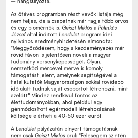
– hangsúlyozta.
Az ötéves programban részt vevők listája még
nem teljes, de a csapatnak már tagja több orvos
és egy biomérnök is.
Geiszt Miklós
a
Pálinkás
József
által indított
Lendület
program idei
nyilvános eredményhirdetésén elmondta:
"Meggyőződésem, hogy a kezdeményezés már
rövid távon is jelentősen növeli a magyar
tudomány versenyképességét. Olyan,
nemzetközi mércével mérve is komoly
támogatást jelent, amelynek segítségével a
fiatal kutatók Magyarországon sokkal rövidebb
idő alatt tudnak saját csoportot létrehozni, mint
azelőtt." Mindez rendkívül fontos az
élettudományokban, ahol például egy
génmódosított egérmodell létrehozásának
költsége elérheti a 40-50 ezer eurót.
A
Lendület
pályázatán elnyert támogatásnak
nem csak
Geiszt Miklós
örül: "Feleségem szintén