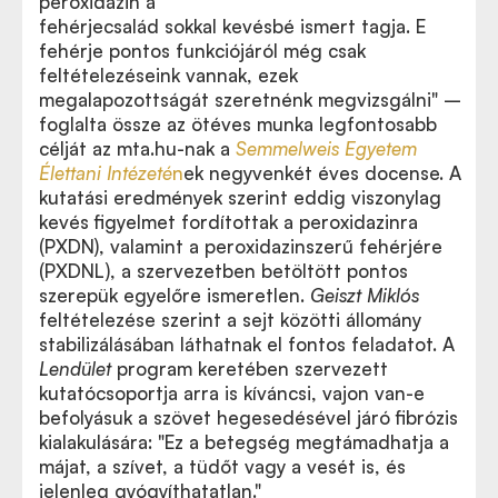
peroxidazin a
fehérjecsalád sokkal kevésbé ismert tagja. E
fehérje pontos funkciójáról még csak
feltételezéseink vannak, ezek
megalapozottságát szeretnénk megvizsgálni" –
foglalta össze az ötéves munka legfontosabb
célját az mta.hu-nak a
Semmelweis Egyetem
Élettani Intézeté
n
ek negyvenkét éves docense. A
kutatási eredmények szerint eddig viszonylag
kevés figyelmet fordítottak a peroxidazinra
(PXDN), valamint a peroxidazinszerű fehérjére
(PXDNL), a szervezetben betöltött pontos
szerepük egyelőre ismeretlen.
Geiszt Miklós
feltételezése szerint a sejt közötti állomány
stabilizálásában láthatnak el fontos feladatot. A
Lendület
program keretében szervezett
kutatócsoportja arra is kíváncsi, vajon van-e
befolyásuk a szövet hegesedésével járó fibrózis
kialakulására: "Ez a betegség megtámadhatja a
májat, a szívet, a tüdőt vagy a vesét is, és
jelenleg gyógyíthatatlan."