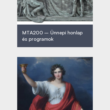
MTA200 – Ünnepi honlap
és programok