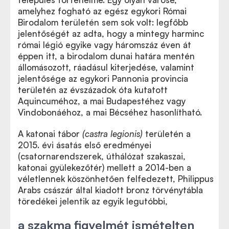
amelyhez fogható az egész egykori Római
Birodalom területén sem sok volt: legfőbb
jelentőségét az adta, hogy a mintegy harminc
római légió egyike vagy háromszáz éven át
éppen itt, a birodalom dunai határa mentén
állomásozott, ráadásul kiterjedése, valamint
jelentősége az egykori Pannonia provincia
területén az évszázadok óta kutatott
Aquincuméhoz, a mai Budapestéhez vagy
Vindobonáéhoz, a mai Bécséhez hasonlítható.
A katonai tábor
(castra legionis)
területén a
2015. évi ásatás első eredményei
(csatornarendszerek, úthálózat szakaszai,
katonai gyülekezőtér) mellett a 2014-ben a
véletlennek köszönhetően felfedezett, Philippus
Arabs császár által kiadott bronz törvénytábla
töredékei jelentik az egyik legutóbbi,
a szakma figyelmét ismételten