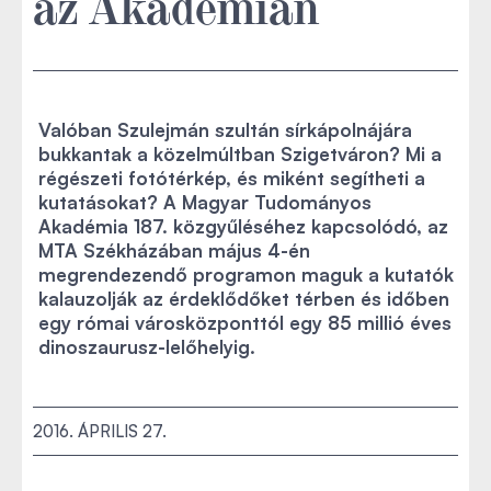
az Akadémián
Valóban Szulejmán szultán sírkápolnájára
bukkantak a közelmúltban Szigetváron? Mi a
régészeti fotótérkép, és miként segítheti a
kutatásokat? A Magyar Tudományos
Akadémia 187. közgyűléséhez kapcsolódó, az
MTA Székházában május 4-én
megrendezendő programon maguk a kutatók
kalauzolják az érdeklődőket térben és időben
egy római városközponttól egy 85 millió éves
dinoszaurusz-lelőhelyig.
2016. ÁPRILIS 27.