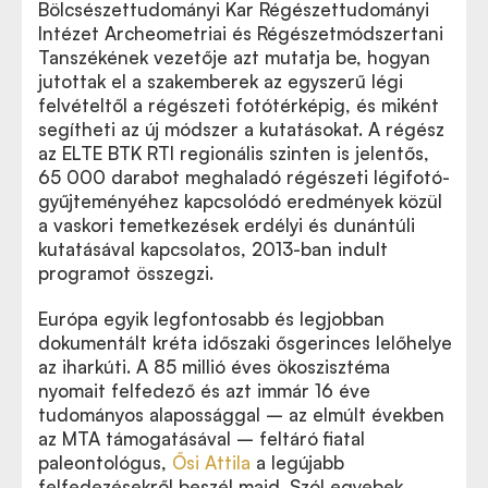
Bölcsészettudományi Kar Régészettudományi
Intézet Archeometriai és Régészetmódszertani
Tanszékének vezetője azt mutatja be, hogyan
jutottak el a szakemberek az egyszerű légi
felvételtől a régészeti fotótérképig, és miként
segítheti az új módszer a kutatásokat. A régész
az ELTE BTK RTI regionális szinten is jelentős,
65 000 darabot meghaladó régészeti légifotó-
gyűjteményéhez kapcsolódó eredmények közül
a vaskori temetkezések erdélyi és dunántúli
kutatásával kapcsolatos, 2013-ban indult
programot összegzi.
Európa egyik legfontosabb és legjobban
dokumentált kréta időszaki ősgerinces lelőhelye
az iharkúti. A 85 millió éves ökoszisztéma
nyomait felfedező és azt immár 16 éve
tudományos alapossággal – az elmúlt években
az MTA támogatásával – feltáró fiatal
paleontológus,
Ősi Attila
a legújabb
felfedezésekről beszél majd. Szól egyebek