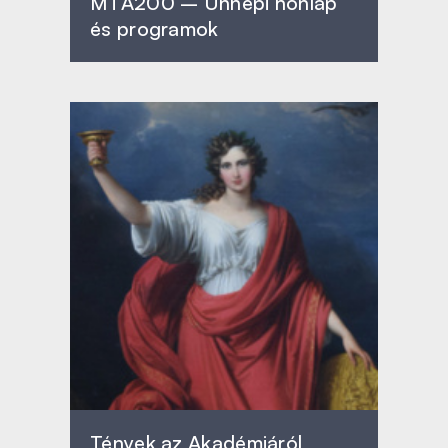
MTA200 – Ünnepi honlap
és programok
Tények az Akadémiáról