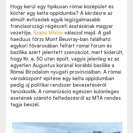
Hogy kerül
egy tipikusan római középület és
Az előadássorozat részletes programját itt nézheti
köztér egy kelta oppidumba? A kérdésre az
meg az Eseménynaptárban
elmúlt évtizedek egyik legizgalmasabb
franciaországi régészeti ásatásának magyar
vezetője,
Szabó Miklós
válaszol majd. A gall
haeduus törzs Mont Beuvray-ban található
egykori fővárosában feltárt római fórum és
bazilika azért jelentett szenzációt, mert kiderült,
hogy Kr. e. 50 után épült, vagyis jelenleg ez az
egyetlen Augustus koránál korábbi bazilika a
Római Birodalom nyugati provinciáiban. A római
városközpont építése egy kelta oppidumban
pedig új politikai rendszer bevezetéséről
tanúskodik. A romanizáció egészen különleges
esetének számító felfedezésről az MTA rendes
tagja beszél.