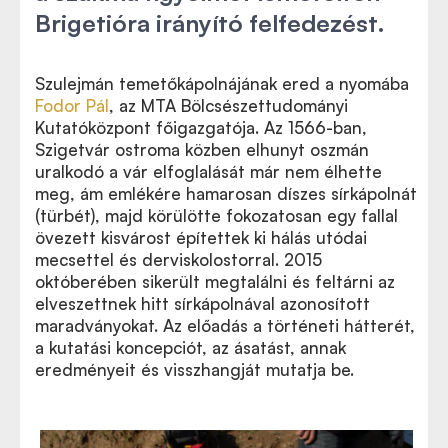
Brigetióra irányító felfedezést.
Szulejmán temetőkápolnájának ered a nyomába
Fodor Pál
, az MTA Bölcsészettudományi
Kutatóközpont főigazgatója. Az 1566-ban,
Szigetvár ostroma közben elhunyt oszmán
uralkodó a vár elfoglalását már nem élhette
meg, ám emlékére hamarosan díszes sírkápolnát
(türbét), majd körülötte fokozatosan egy fallal
övezett kisvárost építettek ki hálás utódai
mecsettel és derviskolostorral. 2015
októberében sikerült megtalálni és feltárni az
elveszettnek hitt sírkápolnával azonosított
maradványokat. Az előadás a történeti hátterét,
a kutatási koncepciót, az ásatást, annak
eredményeit és visszhangját mutatja be.