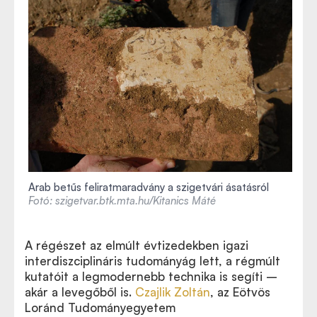
Arab betűs feliratmaradvány a szigetvári ásatásról
Fotó: szigetvar.btk.mta.hu/Kitanics Máté
A régészet az elmúlt évtizedekben igazi
interdiszciplináris tudományág lett, a régmúlt
kutatóit a legmodernebb technika is segíti –
akár a levegőből is.
Czajlik Zoltán
, az Eötvös
Loránd Tudományegyetem