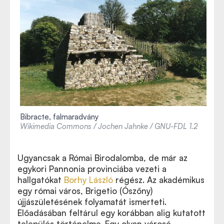
Bibracte, falmaradvány
Wikimedia Commons / Jochen Jahnke / GNU-FDL 1.2
Ugyancsak a Római Birodalomba, de már az
egykori Pannonia provinciába vezeti a
hallgatókat
Borhy László
régész. Az akadémikus
egy római város, Brigetio (Ószőny)
újjászületésének folyamatát ismerteti.
Előadásában feltárul egy korábban alig kutatott
település történelme. Egy olyan városé,