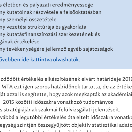
 életben és pályázati eredményessége
y kutatóinak részvétele a felsőoktatásban
y személyi összetétele
y vezetési struktúrája és gyakorlata
y kutatásfinanszírozási szerkezetének és
gának értékelése
y tevékenységére jellemző egyéb sajátosságok
vebben ide kattintva olvashatók.
dődött értékelés elkészítésének elvárt határideje 201
z MTA ezt igen szoros határidőnek tartotta, de az értéke
át azzal is segítette, hogy azok megkapták az akadémia
0–2015 közötti időszakra vonatkozó tudományos
stratégiájának szakmai felülvizsgálati jelentéseit.
ábbá a legutóbbi értékelés óta eltelt időszakra vonatk
 egység szintjén összegyűjtött objektív statisztikai adat