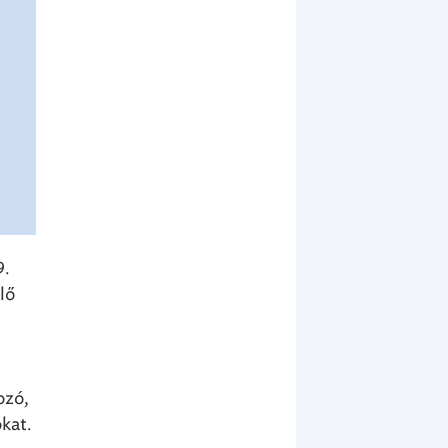
9.
lő
i
ozó,
okat.