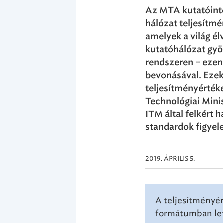
Az MTA kutatóinté
hálózat teljesítmé
amelyek a világ él
kutatóhálózat gyö
rendszeren – ezen i
bevonásával. Ezek
teljesítményérték
Technológiai Mini
ITM által felkért
standardok figyel
2019. ÁPRILIS 5.
A teljesítményér
formátumban letö