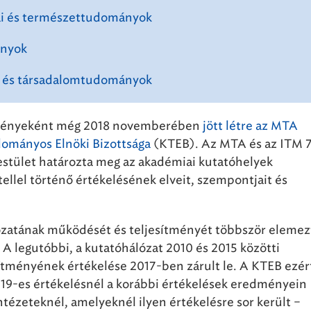
i és természettudományok
ányok
- és társadalomtudományok
zményeként még 2018 novemberében
jött létre az MTA
dományos Elnöki Bizottsága
(KTEB). Az MTA és az ITM 
testület határozta meg az akadémiai kutatóhelyek
ellel történő értékelésének elveit, szempontjait és
zatának működését és teljesítményét többször elemez
 A legutóbbi, a kutatóhálózat 2010 és 2015 közötti
tményének értékelése 2017-ben zárult le. A KTEB ezért
2019-es értékelésnél a korábbi értékelések eredményein
intézeteknél, amelyeknél ilyen értékelésre sor került –