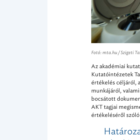
Fotó: mta.hu / Szigeti T
Az akadémiai kutat
Kutatóintézetek Tan
értékelés céljáról,
munkájáról, valami
bocsátott dokument
AKT tagjai megism
értékeléséről szóló
Határoza