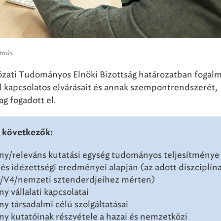
amás
zati Tudományos Elnöki Bizottság határozatban fogal
l kapcsolatos elvárásait és annak szempontrendszerét,
g fogadott el.
 következők:
y/releváns kutatási egység tudományos teljesítménye
 és idézettségi eredményei alapján (az adott diszciplín
/V4/nemzeti sztenderdjeihez mérten)
y vállalati kapcsolatai
y társadalmi célú szolgáltatásai
y kutatóinak részvétele a hazai és nemzetközi