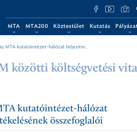
MTA
MTA200
Köztestület
Kutatás
Pályáza
az MTA kutatóintézet-hálózat teljesítm...
 közötti költségvetési vit
MTA kutatóintézet-hálózat
tékelésének összefoglalói