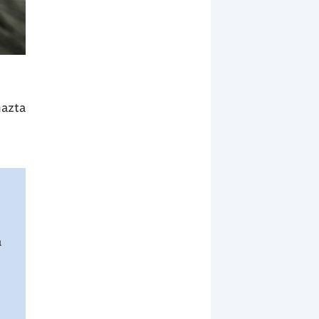
mazta
a