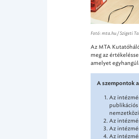
Fotó: mta.hu / Szigeti T
Az MTA Kutatóháló
meg az értékelésse
amelyet egyhangúla
A szempontok a
Az intézmén
publikációs
nemzetközi
Az intézmén
Az intézmén
Az intézmén