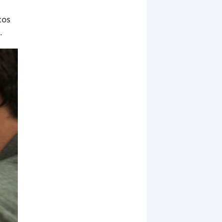
tos
.