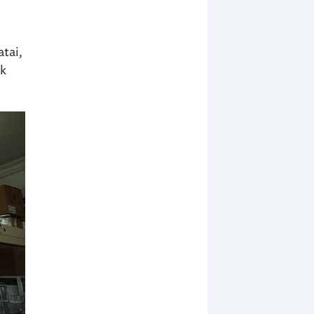
tai,
ak