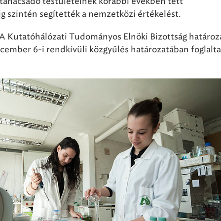
 tanácsadó testületeinek korábbi években tett
g szintén segítették a nemzetközi értékelést.
A Kutatóhálózati Tudományos Elnöki Bizottság határoza
ecember 6-i rendkívüli közgyűlés határozatában foglalt