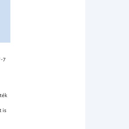
7-7
ték
 is