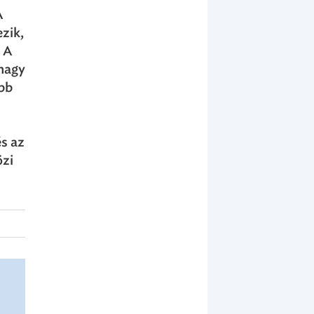
A
zik,
. A
 nagy
ebb
s az
özi