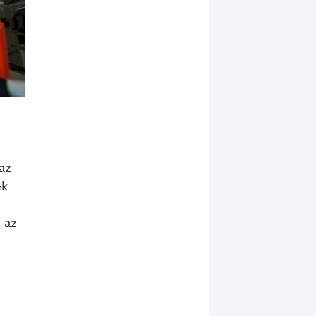
az
ek
 az