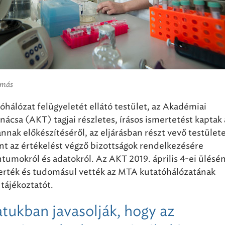
amás
óhálózat felügyeletét ellátó testület, az Akadémiai
ácsa (AKT) tagjai részletes, írásos ismertetést kaptak 
 annak előkészítéséről, az eljárásban részt vevő testület
nt az értékelést végző bizottságok rendelkezésére
umokról és adatokról. Az AKT 2019. április 4-ei ülésén
erték és tudomásul vették az MTA kutatóhálózatának
 tájékoztatót.
tukban javasolják, hogy az