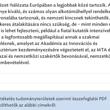
zet-hálózata Európában a legjobbak közé tartozik. 
nye kiváló, és számos olyan alkotóműhellyel rendelke
vonalába tartoznak, és nemzeti kincsnek tekinthetők
keres átalakítására nincs szükség, de – mint minden
s lehet fejleszteni, például a fiatal kutatók intenzív
 a legfontosabb megállapításai annak a szakmai
elésnek, amelyet az Akadémia az Innovációs és
sztérium kezdeményezésére végeztetett el, az MTA é
 hazai és nemzetközi szakértők bevonásával, nemzetk
embevételével.
tékelés tudományterületek szerinti összefoglalói PDF
lthetők az alábbi címekről: