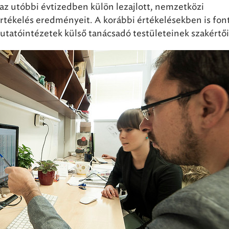
az utóbbi évtizedben külön lezajlott, nemzetközi
 értékelés eredményeit. A korábbi értékelésekben is fon
kutatóintézetek külső tanácsadó testületeinek szakértői