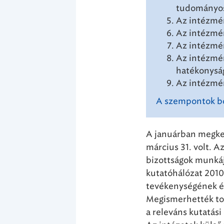
tudományos
Az intézmén
Az intézmén
Az intézmén
Az intézmén
hatékonysá
Az intézmén
A szempontok bő
A januárban megkez
március 31. volt. A
bizottságok munkáj
kutatóhálózat 201
tevékenységének és 
Megismerhették tov
a releváns kutatási