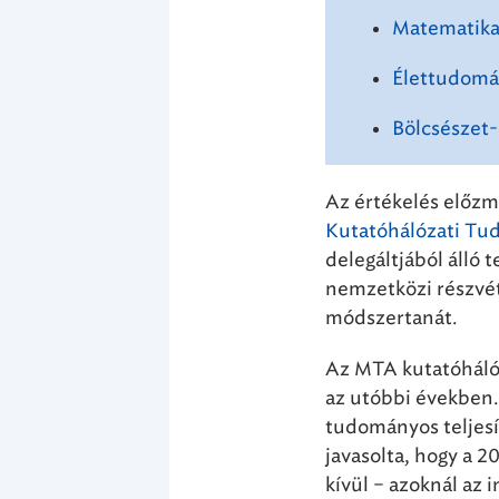
Matematika
Élettudom
Bölcsészet
Az értékelés elő
Kutatóhálózati Tu
delegáltjából álló 
nemzetközi részvét
módszertanát.
Az MTA kutatóháló
az utóbbi években.
tudományos teljesí
javasolta, hogy a 
kívül – azoknál az 