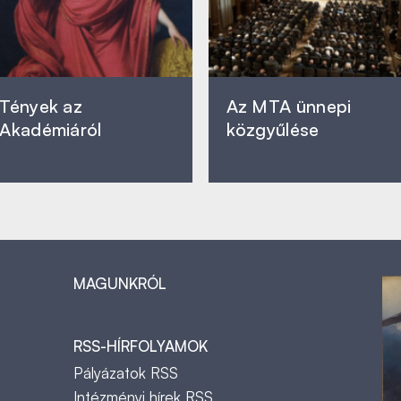
Tények az
Az MTA ünnepi
Akadémiáról
közgyűlése
MAGUNKRÓL
RSS-HÍRFOLYAMOK
Pályázatok RSS
Intézményi hírek RSS