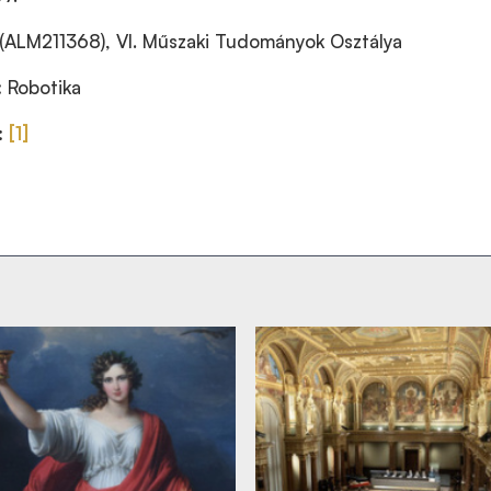
 (ALM211368), VI. Műszaki Tudományok Osztálya
:
Robotika
:
[1]