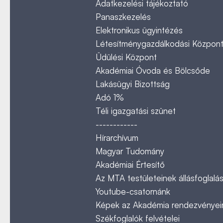
Adatkezelési tájékoztató
Panaszkezelés
Elektronikus ügyintézés
Létesítménygazdálkodási Közpon
Üdülési Központ
Akadémiai Óvoda és Bölcsőde
Lakásügyi Bizottság
Adó 1%
Téli igazgatási szünet
------------
Hírarchívum
Magyar Tudomány
Akadémiai Értesítő
Az MTA testületeinek állásfoglalás
Youtube-csatornánk
Képek az Akadémia rendezvényeir
Székfoglalók felvételei