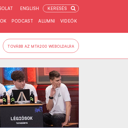
SOLAT
ENGLISH
KERESÉS
TOK
PODCAST
ALUMNI
VIDEÓK
TOVÁBB AZ MTA200 WEBOLDALRA