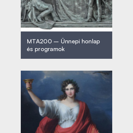
MTA200 – Ünnepi honlap
és programok