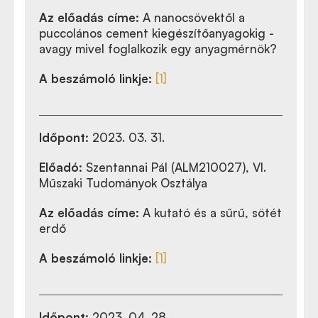
Az előadás címe:
A nanocsövektől a
puccolános cement kiegészítőanyagokig -
avagy mivel foglalkozik egy anyagmérnök?
A beszámoló linkje:
[1]
Időpont:
2023. 03. 31.
Előadó:
Szentannai Pál (ALM210027), VI.
Műszaki Tudományok Osztálya
Az előadás címe:
A kutató és a sűrű, sötét
erdő
A beszámoló linkje:
[1]
Időpont:
2023. 04. 28.