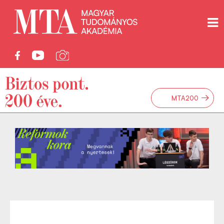
→
MTA200