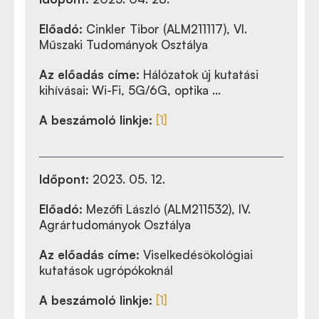
Előadó:
Cinkler Tibor (ALM211117), VI.
Műszaki Tudományok Osztálya
Az előadás címe:
Hálózatok új kutatási
kihívásai: Wi-Fi, 5G/6G, optika …
A beszámoló linkje:
[1]
Időpont:
2023. 05. 12.
Előadó:
Mezőfi László (ALM211532), IV.
Agrártudományok Osztálya
Az előadás címe:
Viselkedésökológiai
kutatások ugrópókoknál
A beszámoló linkje:
[1]