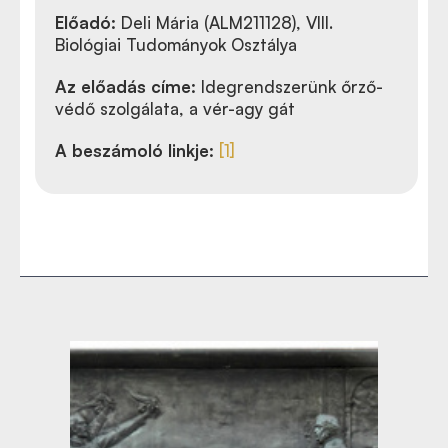
Előadó:
Deli Mária (ALM211128), VIII.
Biológiai Tudományok Osztálya
Az előadás címe:
Idegrendszerünk őrző-
védő szolgálata, a vér-agy gát
A beszámoló linkje:
[1]