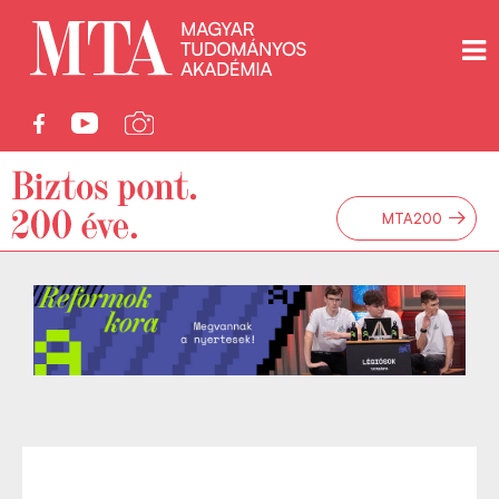
→
MTA200