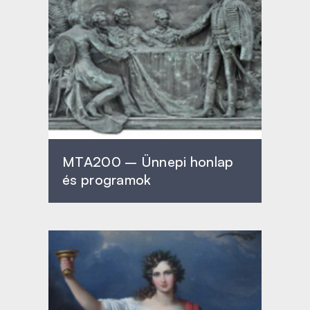
MTA200 – Ünnepi honlap
és programok