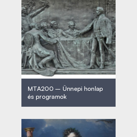
MTA200 – Ünnepi honlap
és programok