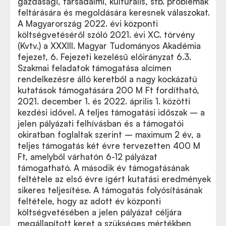
gazdasági, társadalmi, kulturális, stb. problémák
feltárására és megoldására keresnek válaszokat.
A Magyarország 2022. évi központi
költségvetéséről szóló 2021. évi XC. törvény
(Kvtv.) a XXXIII. Magyar Tudományos Akadémia
fejezet, 6. Fejezeti kezelésű előirányzat 6.3.
Szakmai feladatok támogatása alcímen
rendelkezésre álló keretből a nagy kockázatú
kutatások támogatására 200 M Ft fordítható,
2021. december 1. és 2022.
április 1.
közötti
kezdési idővel. A teljes támogatási időszak – a
jelen pályázati felhívásban és a támogatói
okiratban foglaltak szerint – maximum 2 év, a
teljes támogatás két évre tervezetten 400 M
Ft, amelyből várhatón 6-12 pályázat
támogatható. A második év támogatásának
feltétele az első évre ígért kutatási eredmények
sikeres teljesítése. A támogatás folyósításának
feltétele, hogy az adott év központi
költségvetésében a jelen pályázat céljára
megállapított keret a szükséges mértékben