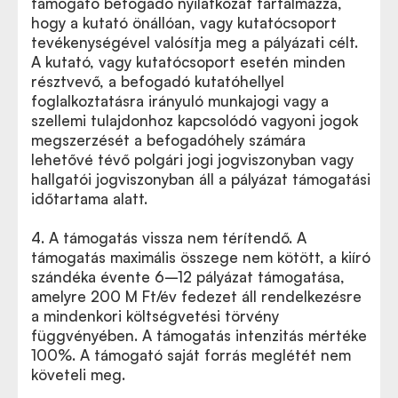
támogató befogadó nyilatkozat tartalmazza,
hogy a kutató önállóan, vagy kutatócsoport
tevékenységével valósítja meg a pályázati célt.
A kutató, vagy kutatócsoport esetén minden
résztvevő, a befogadó kutatóhellyel
foglalkoztatásra irányuló munkajogi vagy a
szellemi tulajdonhoz kapcsolódó vagyoni jogok
megszerzését a befogadóhely számára
lehetővé tévő polgári jogi jogviszonyban vagy
hallgatói jogviszonyban áll a pályázat támogatási
időtartama alatt.
4. A támogatás vissza nem térítendő. A
támogatás maximális összege nem kötött, a kiíró
szándéka évente 6–12 pályázat támogatása,
amelyre 200 M Ft/év fedezet áll rendelkezésre
a mindenkori költségvetési törvény
függvényében. A támogatás intenzitás mértéke
100%. A támogató saját forrás meglétét nem
követeli meg.