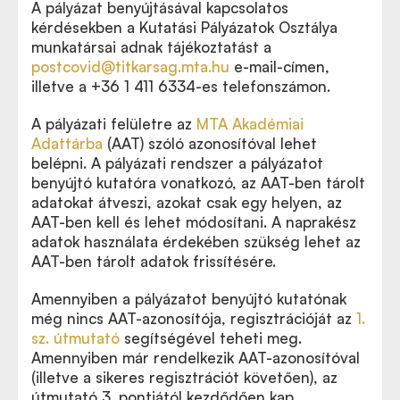
A pályázat benyújtásával kapcsolatos
kérdésekben a Kutatási Pályázatok Osztálya
munkatársai adnak tájékoztatást a
postcovid@titkarsag.mta.hu
e-mail-címen
,
illetve a +36 1 411 6334-es telefonszámon.
A pályázati felületre az
MTA Akadémiai
Adattárba
(AAT) szóló azonosítóval lehet
belépni. A pályázati rendszer a pályázatot
benyújtó kutatóra vonatkozó, az AAT-ben tárolt
adatokat átveszi, azokat csak egy helyen, az
AAT-ben kell és lehet módosítani. A naprakész
adatok használata érdekében szükség lehet az
AAT-ben tárolt adatok frissítésére.
Amennyiben a pályázatot benyújtó kutatónak
még nincs AAT-azonosítója, regisztrációját az
1.
sz. útmutató
segítségével teheti meg.
Amennyiben már rendelkezik AAT-azonosítóval
(illetve a sikeres regisztrációt követően), az
útmutató 3. pontjától kezdődően kap