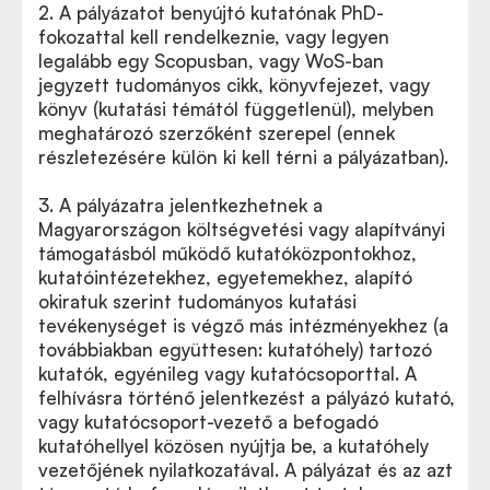
2. A pályázatot benyújtó kutatónak PhD-
fokozattal kell rendelkeznie, vagy legyen
legalább egy Scopusban, vagy WoS-ban
jegyzett tudományos cikk, könyvfejezet, vagy
könyv (kutatási témától függetlenül), melyben
meghatározó szerzőként szerepel (ennek
részletezésére külön ki kell térni a pályázatban).
3. A pályázatra jelentkezhetnek a
Magyarországon költségvetési vagy alapítványi
támogatásból működő kutatóközpontokhoz,
kutatóintézetekhez, egyetemekhez, alapító
okiratuk szerint tudományos kutatási
tevékenységet is végző más intézményekhez (a
továbbiakban együttesen: kutatóhely) tartozó
kutatók, egyénileg vagy kutatócsoporttal. A
felhívásra történő jelentkezést a pályázó kutató,
vagy kutatócsoport-vezető a befogadó
kutatóhellyel közösen nyújtja be, a kutatóhely
vezetőjének nyilatkozatával. A pályázat és az azt