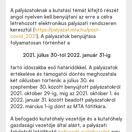
A pályázatoknak a kutatási témát kifejtő részét
angol nyelven kell benyújtani az erre a célra
létrehozott elektronikus pályázati rendszeren
keresztül (
https://palyazat.mta.hu/post-
covid_2021
). A pályázatok benyújtása
folyamatosan történhet a
2021. július 30-tól 2022. január 31-ig
tartó időszakba eső határidőkkel. A pályázatok
értékelése és támogatói döntés meghozatala
két ciklusban történik: a július 30. és
szeptember 30. között benyújtott pályázatokról
2021. október 29-ig, míg az 2021. október 1. és
2022. január 31. között beadott pályázatokról
2022. március 1-ig dönt az MTA főtitkára.
A befogadó kutatóhely vezetője és a kutatóhely
gazdasági vezetője által aláírt, a pályázati
felületről letölthető
befogadó nyilatkozat
ot
egy