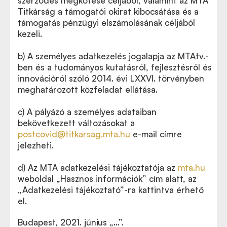
szerződés megkötése céljából, valamint az MTA
Titkárság a támogatói okirat kibocsátása és a
támogatás pénzügyi elszámolásának céljából
kezeli.
b) A személyes adatkezelés jogalapja az MTAtv.-
ben és a tudományos kutatásról, fejlesztésről és
innovációról szóló 2014. évi LXXVI. törvényben
meghatározott közfeladat ellátása.
c) A pályázó a személyes adataiban
bekövetkezett változásokat a
postcovid@titkarsag.mta.hu
e-mail címre
jelezheti.
d) Az MTA adatkezelési tájékoztatója az
mta.hu
weboldal „Hasznos információk” cím alatt, az
„Adatkezelési tájékoztató”-ra kattintva érhető
el.
Budapest, 2021. június „…”.