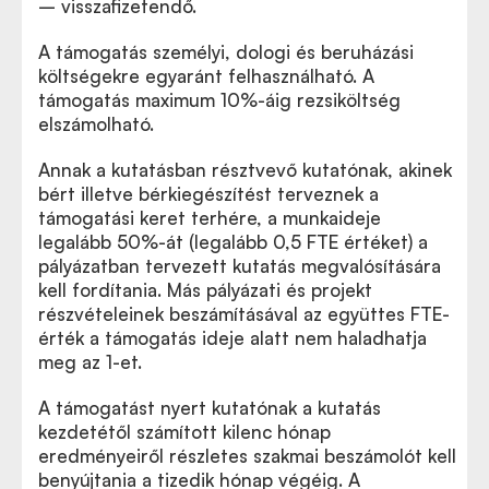
– visszafizetendő.
A támogatás személyi, dologi és beruházási
költségekre egyaránt felhasználható. A
támogatás maximum 10%-áig rezsiköltség
elszámolható.
Annak a kutatásban résztvevő kutatónak, akinek
bért illetve bérkiegészítést terveznek a
támogatási keret terhére, a munkaideje
legalább 50%-át (legalább 0,5 FTE értéket) a
pályázatban tervezett kutatás megvalósítására
kell fordítania. Más pályázati és projekt
részvételeinek beszámításával az együttes FTE-
érték a támogatás ideje alatt nem haladhatja
meg az 1-et.
A támogatást nyert kutatónak a kutatás
kezdetétől számított kilenc hónap
eredményeiről részletes szakmai beszámolót kell
benyújtania a tizedik hónap végéig. A