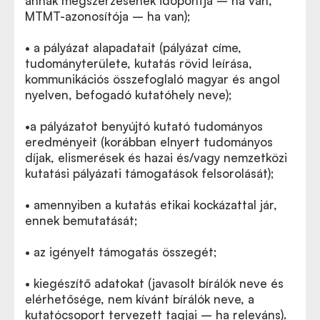
annak megszerzésének időpontja – ha van,
MTMT-azonosítója – ha van);
• a pályázat alapadatait (pályázat címe,
tudományterülete, kutatás rövid leírása,
kommunikációs összefoglaló magyar és angol
nyelven, befogadó kutatóhely neve);
•a pályázatot benyújtó kutató tudományos
eredményeit (korábban elnyert tudományos
díjak, elismerések és hazai és/vagy nemzetközi
kutatási pályázati támogatások felsorolását);
• amennyiben a kutatás etikai kockázattal jár,
ennek bemutatását;
• az igényelt támogatás összegét;
• kiegészítő adatokat (javasolt bírálók neve és
elérhetősége, nem kívánt bírálók neve, a
kutatócsoport tervezett tagjai – ha releváns).