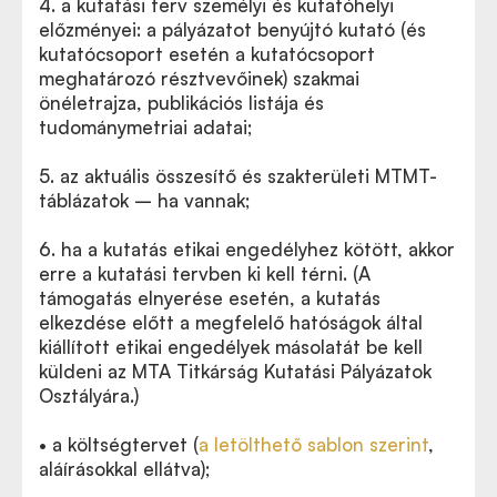
4. a kutatási terv személyi és kutatóhelyi
előzményei: a pályázatot benyújtó kutató (és
kutatócsoport esetén a kutatócsoport
meghatározó résztvevőinek) szakmai
önéletrajza, publikációs listája és
tudománymetriai adatai;
5. az aktuális összesítő és szakterületi MTMT-
táblázatok – ha vannak;
6. ha a kutatás etikai engedélyhez kötött, akkor
erre a kutatási tervben ki kell térni. (A
támogatás elnyerése esetén, a kutatás
elkezdése előtt a megfelelő hatóságok által
kiállított etikai engedélyek másolatát be kell
küldeni az MTA Titkárság Kutatási Pályázatok
Osztályára.)
• a költségtervet (
a letölthető sablon szerint
,
aláírásokkal ellátva);