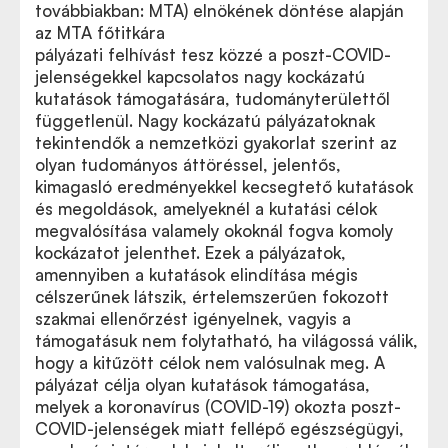
továbbiakban: MTA) elnökének döntése alapján
az MTA főtitkára
pályázati felhívást
tesz közzé a poszt-COVID-
A teljes pályázati felhívás ide kattintva letölthető
jelenségekkel kapcsolatos nagy kockázatú
(pdf)
kutatások támogatására, tudományterülettől
függetlenül. Nagy kockázatú pályázatoknak
tekintendők a nemzetközi gyakorlat szerint az
olyan tudományos áttöréssel, jelentős,
kimagasló eredményekkel kecsegtető kutatások
és megoldások, amelyeknél a kutatási célok
megvalósítása valamely okoknál fogva komoly
kockázatot jelenthet. Ezek a pályázatok,
amennyiben a kutatások elindítása mégis
célszerűnek látszik, értelemszerűen fokozott
szakmai ellenőrzést igényelnek, vagyis a
támogatásuk nem folytatható, ha világossá válik,
hogy a kitűzött célok nem valósulnak meg. A
pályázat célja olyan kutatások támogatása,
melyek a koronavírus (COVID-19) okozta poszt-
COVID-jelenségek miatt fellépő egészségügyi,