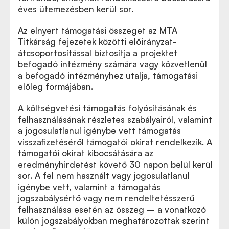
éves ütemezésben kerül sor.
Az elnyert támogatási összeget az MTA
Titkárság fejezetek közötti előirányzat-
átcsoportosítással biztosítja a projektet
befogadó intézmény számára vagy közvetlenül
a befogadó intézményhez utalja, támogatási
előleg formájában.
A költségvetési támogatás folyósításának és
felhasználásának részletes szabályairól, valamint
a jogosulatlanul igénybe vett támogatás
visszafizetéséről támogatói okirat rendelkezik. A
támogatói okirat kibocsátására az
eredményhirdetést követő 30 napon belül kerül
sor. A fel nem használt vagy jogosulatlanul
igénybe vett, valamint a támogatás
jogszabálysértő vagy nem rendeltetésszerű
felhasználása esetén az összeg – a vonatkozó
külön jogszabályokban meghatározottak szerint