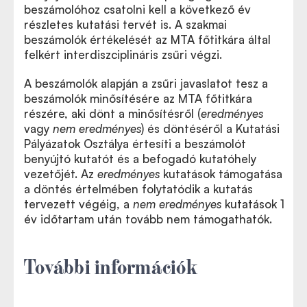
beszámolóhoz csatolni kell a következő év
részletes kutatási tervét is. A szakmai
beszámolók értékelését az MTA főtitkára által
felkért interdiszciplináris zsűri végzi.
A beszámolók alapján a zsűri javaslatot tesz a
beszámolók minősítésére az MTA főtitkára
részére, aki dönt a minősítésről (
eredményes
vagy
nem eredményes
) és döntéséről a Kutatási
Pályázatok Osztálya értesíti a beszámolót
benyújtó kutatót és a befogadó kutatóhely
vezetőjét. Az
eredményes
kutatások támogatása
a döntés értelmében folytatódik a kutatás
tervezett végéig, a
nem eredményes
kutatások 1
év időtartam után tovább nem támogathatók.
További információk