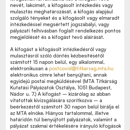
nevét, lakcímét, a kifogásolt intézkedés vagy
mulasztás meghatározását, a kifogás alapjául
szolgáló tényeket és a kifogásolt vagy elmaradt
intézkedéssel megsértett jogszabályi, vagy
pályázati felhívásban foglalt rendelkezés pontos
megjelölését és a kifogást tevő aláírását.
A kifogást a kifogásolt intézkedésről vagy
mulasztásról szóló döntés kézbesítésétől
számított 15 napon belül, egy alkalommal,
elektronikusan a
postcovid@titkarsag.mta.hu
elektronikus címre lehet benyújtani, annak
egyidejű postai megküldésével (MTA Titkárság
Kutatási Pályázatok Osztálya, 1051 Budapest,
Nádor u. 7.) A kifogást – kizárólag az abban
vitatottak kivizsgálására szorítkozva – a
beérkezéstől számított 30 napon belül bírálja el
az MTA elnöke. Hiányos tartalommal, illetve
határidőn túl benyújtott pályázatok, valamint a
pályázat szakmai értékelésére irányuló kifogások