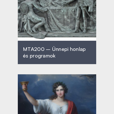
MTA200 – Ünnepi honlap
és programok