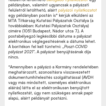
példányban, valamint ugyancsak a pályázati
felületről letölthető, aláírt
pályázói nyilatkozat
ot
egy példányban postán is* kérjük elküldeni az
MTA Titkárság Kutatási Pályázatok Osztálya (a
továbbiakban: Kutatási Pályázatok Osztálya)
címére (1051 Budapest, Nádor utca 7.). A
postabélyegző legkésőbbi dátuma a pályázat
elektronikus véglegesítésének a dátuma lehet.
A borítékon fel kell tüntetni: „
Poszt-COVID
pályázat 2021
”. A pályázat benyújtásának díja
nincs.
*Amennyiben a pályázó a Kormány rendeletében
meghatározott, azonosításra visszavezetett
dokumentumhitelesítés szolgáltatással (AVDH
vagy más minősített, személyes elektronikus
aláírás) látta el az elektronikusan benyújtott
nyilatkozatát, úgy nem szükséges annak papír
alapú, aláírt példányát postázni.