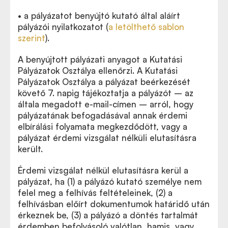
• a pályázatot benyújtó kutató által aláírt
pályázói nyilatkozatot (
a letölthető sablon
szerint
).
A benyújtott pályázati anyagot a Kutatási
Pályázatok Osztálya ellenőrzi. A Kutatási
Pályázatok Osztálya a pályázat beérkezését
követő 7. napig tájékoztatja a pályázót – az
általa megadott e-mail-címen – arról, hogy
pályázatának befogadásával annak érdemi
elbírálási folyamata megkezdődött, vagy a
pályázat érdemi vizsgálat nélküli elutasításra
került.
Érdemi vizsgálat nélkül elutasításra kerül a
pályázat, ha (1) a pályázó kutató személye nem
felel meg a felhívás feltételeinek, (2) a
felhívásban előírt dokumentumok határidő után
érkeznek be, (3) a pályázó a döntés tartalmát
érdemben befolyásoló valótlan, hamis, vagy