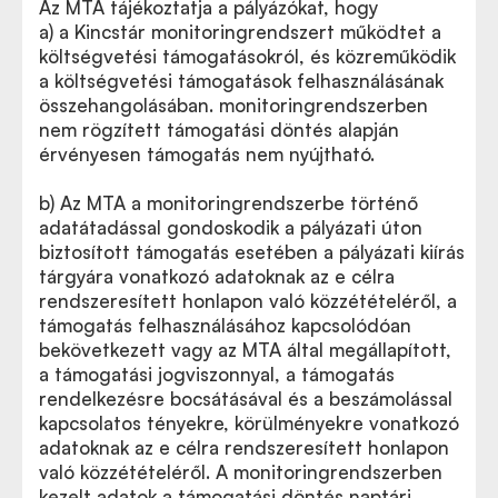
Az MTA tájékoztatja a pályázókat, hogy
a) a Kincstár monitoringrendszert működtet a
költségvetési támogatásokról, és közreműködik
a költségvetési támogatások felhasználásának
összehangolásában. monitoringrendszerben
nem rögzített támogatási döntés alapján
érvényesen támogatás nem nyújtható.
b) Az MTA a monitoringrendszerbe történő
adatátadással gondoskodik a pályázati úton
biztosított támogatás esetében a pályázati kiírás
tárgyára vonatkozó adatoknak az e célra
rendszeresített honlapon való közzétételéről, a
támogatás felhasználásához kapcsolódóan
bekövetkezett vagy az MTA által megállapított,
a támogatási jogviszonnyal, a támogatás
rendelkezésre bocsátásával és a beszámolással
kapcsolatos tényekre, körülményekre vonatkozó
adatoknak az e célra rendszeresített honlapon
való közzétételéről. A monitoringrendszerben
kezelt adatok a támogatási döntés naptári