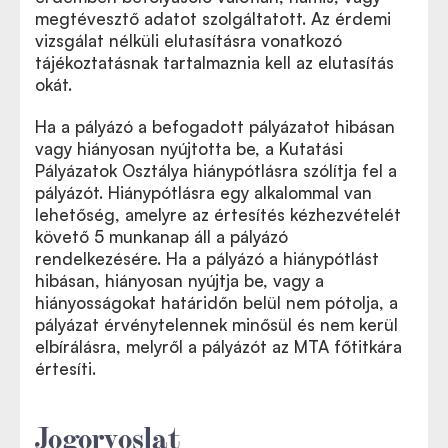
megtévesztő adatot szolgáltatott. Az érdemi
vizsgálat nélküli elutasításra vonatkozó
tájékoztatásnak tartalmaznia kell az elutasítás
okát.
Ha a pályázó a befogadott pályázatot hibásan
vagy hiányosan nyújtotta be, a Kutatási
Pályázatok Osztálya hiánypótlásra szólítja fel a
pályázót. Hiánypótlásra egy alkalommal van
lehetőség, amelyre az értesítés kézhezvételét
követő 5 munkanap áll a pályázó
rendelkezésére. Ha a pályázó a hiánypótlást
hibásan, hiányosan nyújtja be, vagy a
hiányosságokat határidőn belül nem pótolja, a
pályázat érvénytelennek minősül és nem kerül
elbírálásra, melyről a pályázót az MTA főtitkára
értesíti.
Jogorvoslat