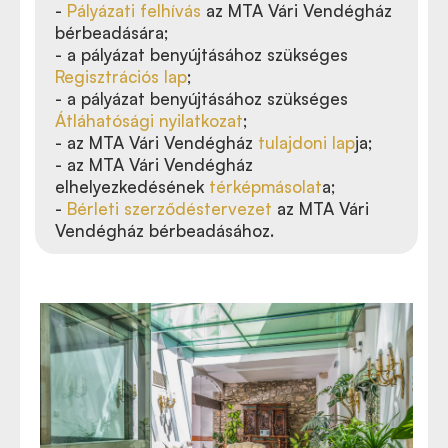
-
Pályázati felhívás
az MTA Vári Vendégház
bérbeadására;
- a pályázat benyújtásához szükséges
Regisztrációs lap
;
- a pályázat benyújtásához szükséges
Átláhatósági nyilatkozat
;
- az MTA Vári Vendégház
tulajdoni lap
ja;
- az MTA Vári Vendégház
elhelyezkedésének
térképmásolat
a;
-
Bérleti szerződéstervezet
az MTA Vári
Vendégház bérbeadásához.