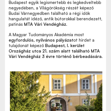
Budapest egyik legismertebb és legkedveltebb
negyedében, a Világörökség részét képező
Budai Várnegyedben található a régi idők
hangulatát idéző, antik bútorokkal berendezett,
patinás
MTA Vári Vendégház
.
A Magyar Tudományos Akadémia most
egyfordulós, nyilvános pályázat
ot hirdet a
tulajdonát képező
Budapest, I. kerület
Országház utca 21. szám alatt található MTA
Vári Vendégház 3 évre történő bérbeadására
.