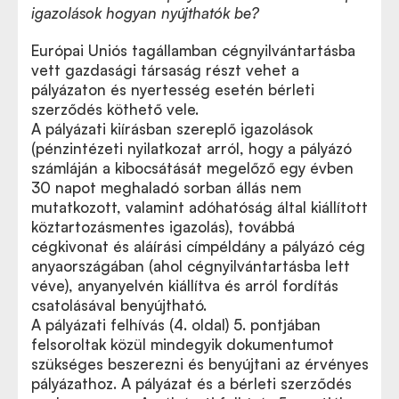
igazolások hogyan nyújthatók be?
Európai Uniós tagállamban cégnyilvántartásba
vett gazdasági társaság részt vehet a
pályázaton és nyertesség esetén bérleti
szerződés köthető vele.
A pályázati kiírásban szereplő igazolások
(pénzintézeti nyilatkozat arról, hogy a pályázó
számláján a kibocsátását megelőző egy évben
30 napot meghaladó sorban állás nem
mutatkozott, valamint adóhatóság által kiállított
köztartozásmentes igazolás), továbbá
cégkivonat és aláírási címpéldány a pályázó cég
anyaországában (ahol cégnyilvántartásba lett
véve), anyanyelvén kiállítva és arról fordítás
csatolásával benyújtható.
A pályázati felhívás (4. oldal) 5. pontjában
felsoroltak közül mindegyik dokumentumot
szükséges beszerezni és benyújtani az érvényes
pályázathoz. A pályázat és a bérleti szerződés