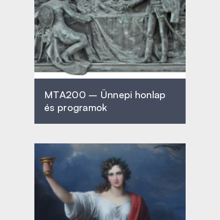
MTA200 – Ünnepi honlap
és programok