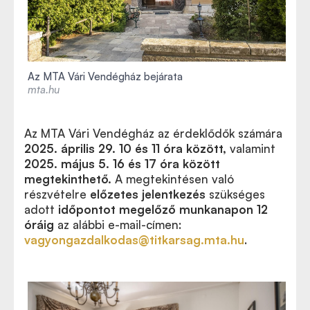
Az MTA Vári Vendégház bejárata
mta.hu
Az MTA Vári Vendégház az érdeklődők számára
2025. április 29. 10 és 11 óra között,
valamint
2025. május 5. 16 és 17 óra között
megtekinthető.
A megtekintésen való
részvételre
előzetes jelentkezés
szükséges
adott
időpontot megelőző munkanapon 12
óráig
az alábbi e-mail-címen:
vagyongazdalkodas@titkarsag.mta.hu
.