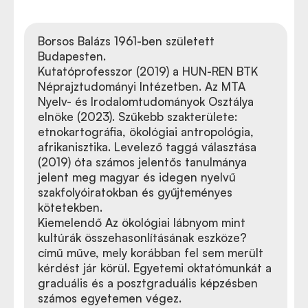
Borsos Balázs 1961-ben született
Budapesten.
Kutatóprofesszor (2019) a HUN-REN BTK
Néprajztudományi Intézetben. Az MTA
Nyelv- és Irodalomtudományok Osztálya
elnöke (2023). Szűkebb szakterülete:
etnokartográfia, ökológiai antropológia,
afrikanisztika. Levelező taggá választása
(2019) óta számos jelentős tanulmánya
jelent meg magyar és idegen nyelvű
szakfolyóiratokban és gyűjteményes
kötetekben.
Kiemelendő Az ökológiai lábnyom mint
kultúrák összehasonlításának eszköze?
című műve, mely korábban fel sem merült
kérdést jár körül. Egyetemi oktatómunkát a
graduális és a posztgraduális képzésben
számos egyetemen végez.