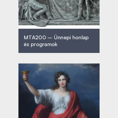
MTA200 – Ünnepi honlap
és programok