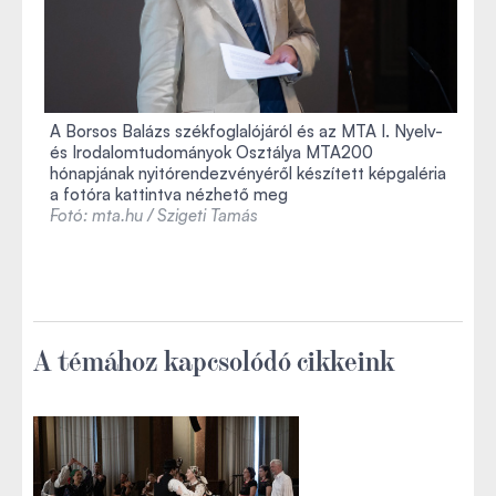
A Borsos Balázs székfoglalójáról és az MTA I. Nyelv-
és Irodalomtudományok Osztálya MTA200
hónapjának nyitórendezvényéről készített képgaléria
a fotóra kattintva nézhető meg
Fotó: mta.hu / Szigeti Tamás
A témához kapcsolódó cikkeink