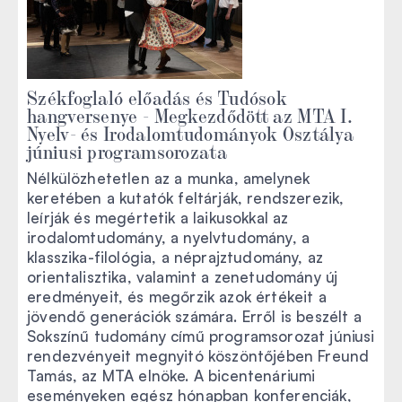
Székfoglaló előadás és Tudósok
hangversenye - Megkezdődött az MTA I.
Nyelv- és Irodalomtudományok Osztálya
júniusi programsorozata
Nélkülözhetetlen az a munka, amelynek
keretében a kutatók feltárják, rendszerezik,
leírják és megértetik a laikusokkal az
irodalomtudomány, a nyelvtudomány, a
klasszika-filológia, a néprajztudomány, az
orientalisztika, valamint a zenetudomány új
eredményeit, és megőrzik azok értékeit a
jövendő generációk számára. Erről is beszélt a
Sokszínű tudomány című programsorozat júniusi
rendezvényeit megnyitó köszöntőjében Freund
Tamás, az MTA elnöke. A bicentenáriumi
eseményeken egész hónapban konferenciák,