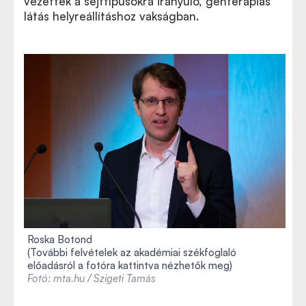
vezettek a sejttípusokra irányuló, génterápiás
látás helyreállításhoz vakságban.
Roska Botond
(További felvételek az akadémiai székfoglaló
előadásról a fotóra kattintva nézhetők meg)
Fotó: mta.hu / Szigeti Tamás