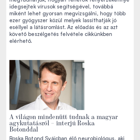
idegsejtek vírusok segítségével, továbbá
miként lehet gyorsan megvizsgálni, hogy több
ezer gyógyszer közül melyek lassíthatják jó
eséllyel a látásromlást. Az előadás és az azt
követő beszélgetés felvétele cikkünkben
elérhető.
A világon mindenütt tudnak a magyar
agykutatásról – interjú Roska
Botonddal
Roska Botond Svájcban élő neurobiológus, aki