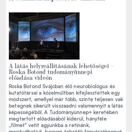
A látás helyreállításának lehetőségei –
Roska Botond tudományünnepi
előadása videón
Roska Botond Svájcban élő neurobiológus és
kutatótársai a közelmúltban kifejlesztettek egy
módszert, amellyel már több, szinte teljesen vak
betegnek sikerült visszaadni valamennyit a látás
képességéből. A Tudományünnep+ keretében
megtartott előadásából kiderül, hányféle
„filmet" vetít agyunkba a retinánk,
megtudhatjuk, hogyan tehetők fényérzékennyé