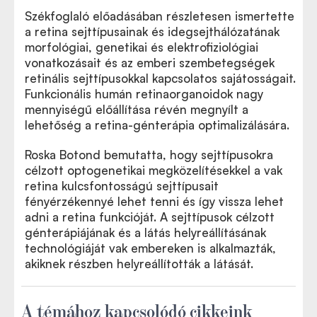
Székfoglaló előadásában részletesen ismertette
a retina sejttípusainak és idegsejthálózatának
morfológiai, genetikai és elektrofiziológiai
vonatkozásait és az emberi szembetegségek
retinális sejttípusokkal kapcsolatos sajátosságait.
Funkcionális humán retinaorganoidok nagy
mennyiségű előállítása révén megnyílt a
lehetőség a retina-génterápia optimalizálására.
Roska Botond bemutatta, hogy sejttípusokra
célzott optogenetikai megközelítésekkel a vak
retina kulcsfontosságú sejttípusait
fényérzékennyé lehet tenni és így vissza lehet
adni a retina funkcióját. A sejttípusok célzott
génterápiájának és a látás helyreállításának
technológiáját vak embereken is alkalmazták,
akiknek részben helyreállították a látását.
A témához kapcsolódó cikkeink