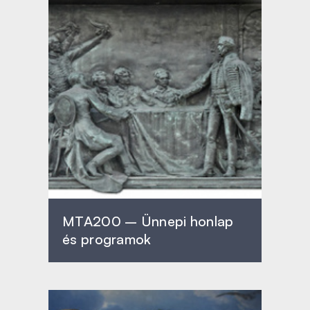
MTA200 – Ünnepi honlap
és programok