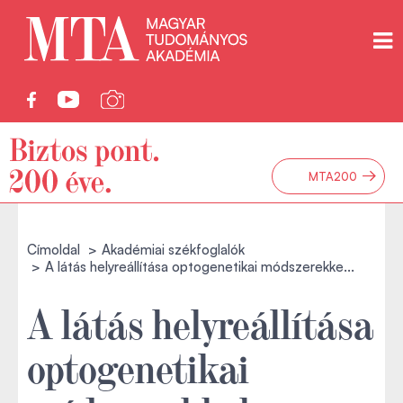
→
MTA200
Címoldal
Akadémiai székfoglalók
A látás helyreállítása optogenetikai módszerekke...
A látás helyreállítása
optogenetikai