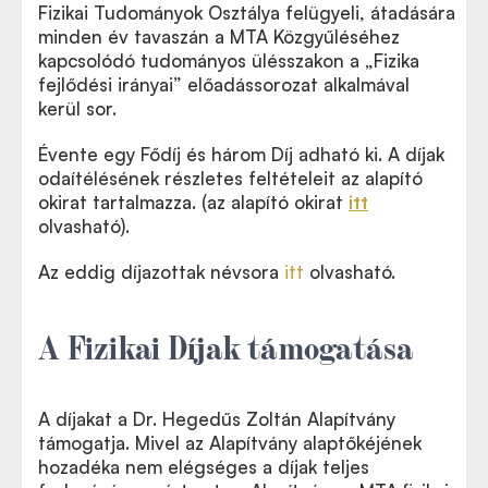
Fizikai Tudományok Osztálya felügyeli, átadására
minden év tavaszán a MTA Közgyűléséhez
kapcsolódó tudományos ülésszakon a „Fizika
fejlődési irányai” előadássorozat alkalmával
kerül sor.
Évente egy Fődíj és három Díj adható ki. A díjak
odaítélésének részletes feltételeit az alapító
okirat tartalmazza. (az alapító okirat
itt
olvasható).
Az eddig díjazottak névsora
itt
olvasható.
A Fizikai Díjak támogatása
A díjakat a Dr. Hegedűs Zoltán Alapítvány
támogatja. Mivel az Alapítvány alaptőkéjének
hozadéka nem elégséges a díjak teljes