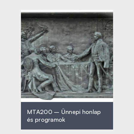
MTA200 – Ünnepi honlap
és programok