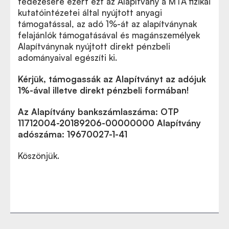
fedezésére ezért ezt az Alapítvány a MTA fizikai
kutatóintézetei által nyújtott anyagi
támogatással, az adó 1%-át az alapítványnak
felajánlók támogatásával és magánszemélyek
Alapítványnak nyújtott direkt pénzbeli
adományaival egészíti ki.
Kérjük, támogassák az Alapítványt az adójuk
1%-ával illetve direkt pénzbeli formában!
Az Alapítvány bankszámlaszáma: OTP
11712004-20189206-00000000 Alapítvány
adószáma: 19670027-1-41
Köszönjük.