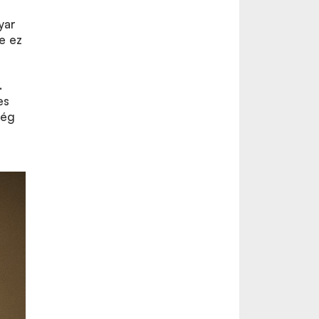
yar
e ez
.
es
ség