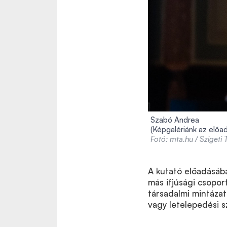
Szabó Andrea
(Képgalériánk az előad
Fotó: mta.hu / Szigeti
A kutató előadásába
más ifjúsági csopor
társadalmi mintázat
vagy letelepedési 