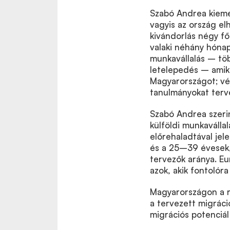
Szabó Andrea kiemel
vagyis az ország el
kivándorlás négy fő
valaki néhány hónap
munkavállalás – tö
letelepedés – amiko
Magyarországot; vég
tanulmányokat terve
Szabó Andrea szeri
külföldi munkaválla
előrehaladtával je
és a 25–39 évesek, 
tervezők aránya. E
azok, akik fontolór
Magyarországon a r
a tervezett migráci
migrációs potenciál