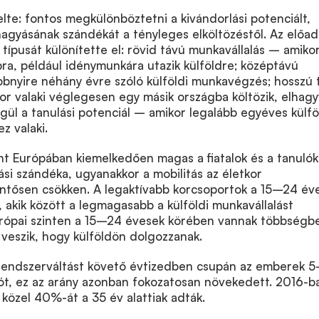
te: fontos megkülönböztetni a kivándorlási potenciált,
hagyásának szándékát a tényleges elköltözéstől. Az előad
 típusát különítette el: rövid távú munkavállalás – amiko
ra, például idénymunkára utazik külföldre; középtávú
bbnyire néhány évre szóló külföldi munkavégzés; hosszú 
r valaki véglegesen egy másik országba költözik, elhag
ül a tanulási potenciál – amikor legalább egyéves külfö
z valaki.
nt Európában kiemelkedően magas a fiatalok és a tanulók
lási szándéka, ugyanakkor a mobilitás az életkor
lentősen csökken. A legaktívabb korcsoportok a 15–24 év
akik között a legmagasabb a külföldi munkavállalást
urópai szinten a 15–24 évesek körében vannak többségb
a veszik, hogy külföldön dolgozzanak.
endszerváltást követő évtizedben csupán az emberek 
ót, ez az arány azonban fokozatosan növekedett. 2016-b
 közel 40%-át a 35 év alattiak adták.