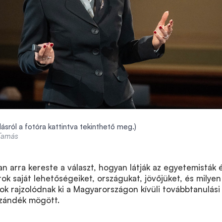
ásról a fotóra kattintva tekinthető meg.)
 Tamás
n arra kereste a választ, hogyan látják az egyetemisták 
tok saját lehetőségeiket, országukat, jövőjüket, és milyen
ok rajzolódnak ki a Magyarországon kívüli továbbtanulási
szándék mögött.