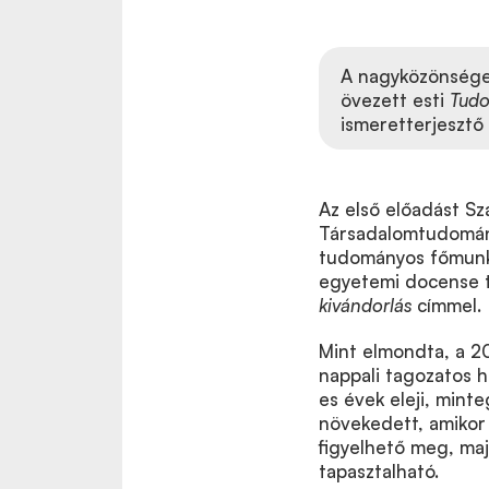
A nagyközönséget
övezett esti
Tud
ismeretterjesztő
Az első előadást Sz
Társadalomtudomány
tudományos főmunka
egyetemi docense 
kivándorlás
címmel.
Mint elmondta, a 2
nappali tagozatos h
es évek eleji, min
növekedett, amikor 
figyelhető meg, ma
tapasztalható.