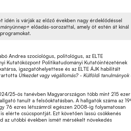
 idén is várják az előző években nagy érdeklődéssel
ományünnep+
előadás-sorozattal, amely öt estén át kínál
 programokat.
abó Andrea szociológus, politológus, az ELTE
i Kutatóközpont Politikatudományi Kutatóintézetének
társa, igazgatóhelyettese és az ELTE ÁJK habilitált
tartotta
Útkezdet vagy végállomás? - Külföldi tanulmányok 
024/25-ös tanévben Magyarországon több mint 215 ezer
allgató tanult a felsőoktatásban. A hallgatók száma az 1
tegy 76 ezres létszámról egészen 2008-ig folyamatosan
is elérte csúcspontját. Ezt követően lassú csökkenés
jd az utóbbi években ismét mérsékelt növekedés