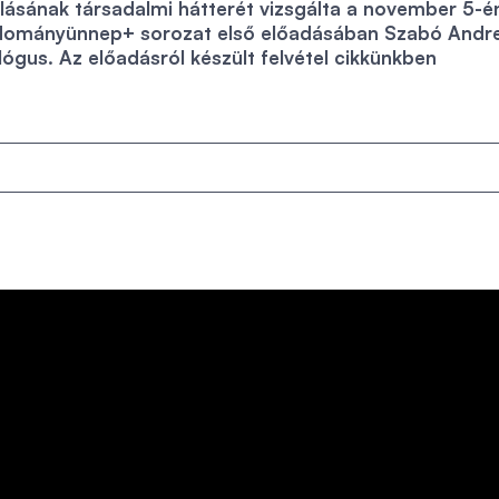
rlásának társadalmi hátterét vizsgálta a november 5-é
ományünnep+ sorozat első előadásában Szabó Andr
lógus. Az előadásról készült felvétel cikkünkben