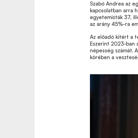
Szabó Andrea az egy
kapcsolatban arra h
egyetemisták 37, il
az arány 45%-ra em
Az előadó kitért a 
Eszerint 2023-ban 
népesség számát. 
körében a vesztesé