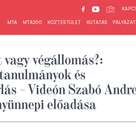
KAPC
MTA
MTA200
KÖZTESTÜLET
KUTATÁS
PÁLYÁZA
 vagy végállomás?:
 tanulmányok és
lás – Videón Szabó Andr
yünnepi előadása