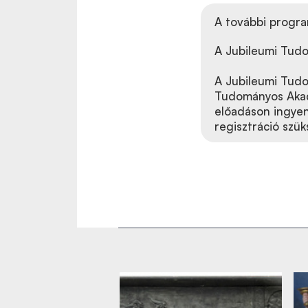
A további progr
A Jubileumi Tud
A Jubileumi Tud
Tudományos Akad
előadáson ingyen
regisztráció szük