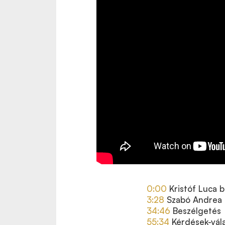
0:00
Kristóf Luca 
3:28
Szabó Andrea 
34:46
Beszélgetés
55:34
Kérdések-vál