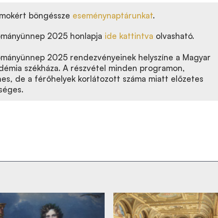
amokért böngéssze
eseménynaptárunkat
.
ományünnep 2025 honlapja
ide kattintva
olvasható.
ományünnep 2025 rendezvényeinek helyszíne a Magyar
émia székháza. A részvétel minden programon,
es, de a férőhelyek korlátozott száma miatt előzetes
séges.