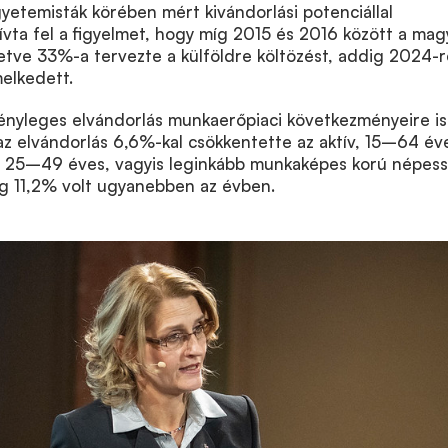
etemisták körében mért kivándorlási potenciállal
ívta fel a figyelmet, hogy míg 2015 és 2016 között a mag
letve 33%-a tervezte a külföldre költözést, addig 2024-r
elkedett.
tényleges elvándorlás munkaerőpiaci következményeire is
az elvándorlás 6,6%-kal csökkentette az aktív, 15–64 év
A 25–49 éves, vagyis leginkább munkaképes korú népes
g 11,2% volt ugyanebben az évben.