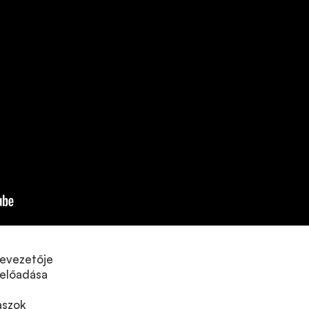
bevezetője
előadása
aszok