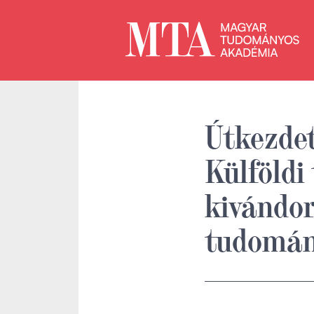
Útkezdet
Külföldi
kivándor
tudomán