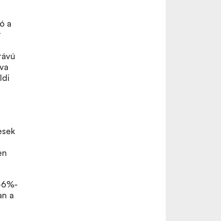
ó a
r
távú
yva
ldi
esek
en
5-6%-
an a