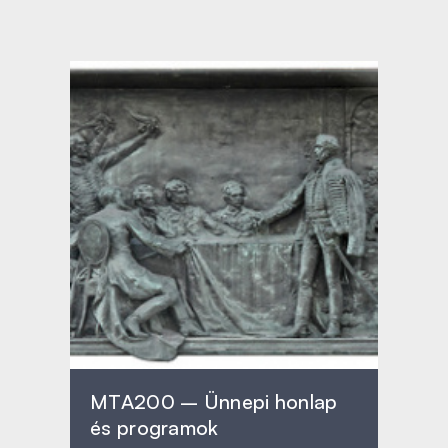
MTA200 – Ünnepi honlap
és programok