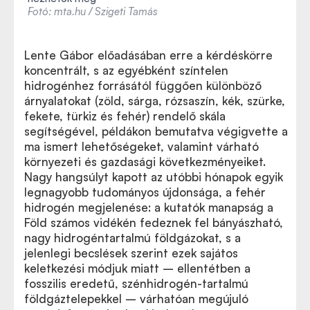
Fotó: mta.hu / Szigeti Tamás
Lente Gábor előadásában erre a kérdéskörre
koncentrált, s az egyébként színtelen
hidrogénhez forrásától függően különböző
árnyalatokat (zöld, sárga, rózsaszín, kék, szürke,
fekete, türkiz és fehér) rendelő skála
segítségével, példákon bemutatva végigvette a
ma ismert lehetőségeket, valamint várható
környezeti és gazdasági következményeiket.
Nagy hangsúlyt kapott az utóbbi hónapok egyik
legnagyobb tudományos újdonsága, a fehér
hidrogén megjelenése: a kutatók manapság a
Föld számos vidékén fedeznek fel bányászható,
nagy hidrogéntartalmú földgázokat, s a
jelenlegi becslések szerint ezek sajátos
keletkezési módjuk miatt – ellentétben a
fosszilis eredetű, szénhidrogén-tartalmú
földgáztelepekkel – várhatóan megújuló