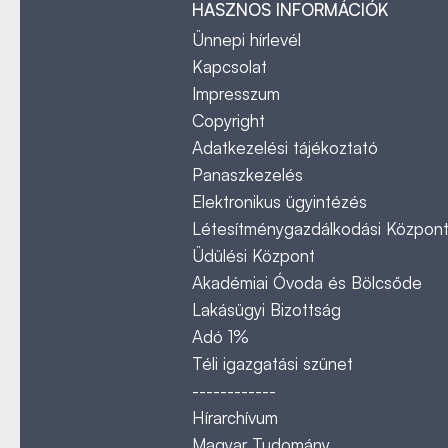
HASZNOS INFORMÁCIÓK
Ünnepi hírlevél
Kapcsolat
Impresszum
Copyright
Adatkezelési tájékoztató
Panaszkezelés
Elektronikus ügyintézés
Létesítménygazdálkodási Közpon
Üdülési Központ
Akadémiai Óvoda és Bölcsőde
Lakásügyi Bizottság
Adó 1%
Téli igazgatási szünet
------------
Hírarchívum
Magyar Tudomány