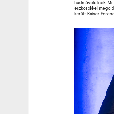
hadműveletnek. Mi a
eszközökkel megolda
került Kaiser Feren