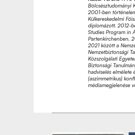
Bölcsésztudományi K
2001-ben történelem
Külkereskedelmi Főis
diplomázott. 2012-b
Studies Program in 
Partenkirchenben. 2
2021 között a Nemze
Nemzetbiztonsági Ta
Közszolgálati Egyet
Biztonsági Tanulmány
hadviselés elmélete é
(aszimmetrikus) konf
médiamegjelenése vo