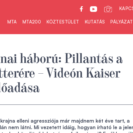
KAPC
MTA
MTA200
KÖZTESTÜLET
KUTATÁS
PÁLYÁZA
nai háború: Pillantás a
tterére – Videón Kaiser
lőadása
rajna elleni agressziója már majdnem két éve tart, a
n nem látni. Mi vezetett idáig, hogyan írható le a jele