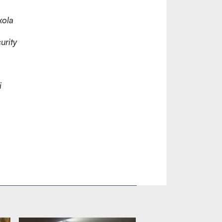
kola
urity
i