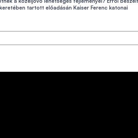
etnek a közeljövő lehetséges fejleményei? Erről beszél
retében tartott előadásán Kaiser Ferenc katonai