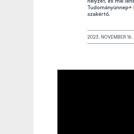
helyzet, és mik leh
Tudományünnep+ ke
szakértő.
2023. NOVEMBER 16.