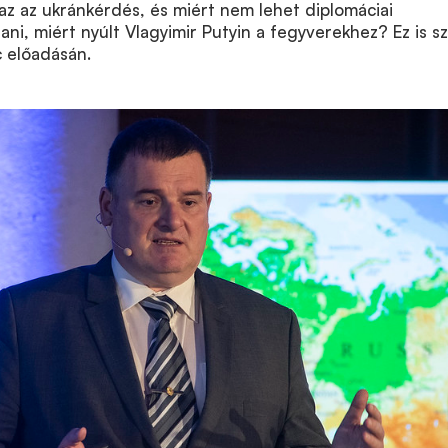
z az ukránkérdés, és miért nem lehet diplomáciai
ni, miért nyúlt Vlagyimir Putyin a fegyverekhez? Ez is s
c előadásán.