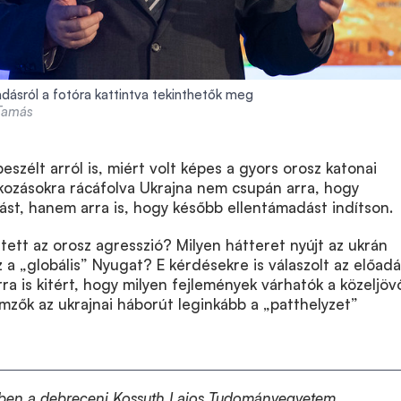
dásról a fotóra kattintva tekinthetők meg
 Tamás
eszélt arról is, miért volt képes a gyors orosz katonai
akozásokra rácáfolva Ukrajna nem csupán arra, hogy
ást, hanem arra is, hogy később ellentámadást indítson.
tett az orosz agresszió? Milyen hátteret nyújt az ukrán
 „globális” Nyugat? E kérdésekre is válaszolt az előad
rra is kitért, hogy milyen fejlemények várhatók a közeljö
emzők az ukrajnai háborút leginkább a „patthelyzet”
ben a
debreceni Kossuth Lajos Tudományegyetem