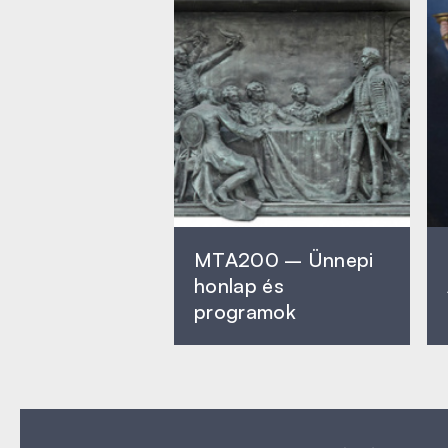
MTA200 – Ünnepi
honlap és
programok