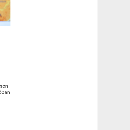
áson
vőben