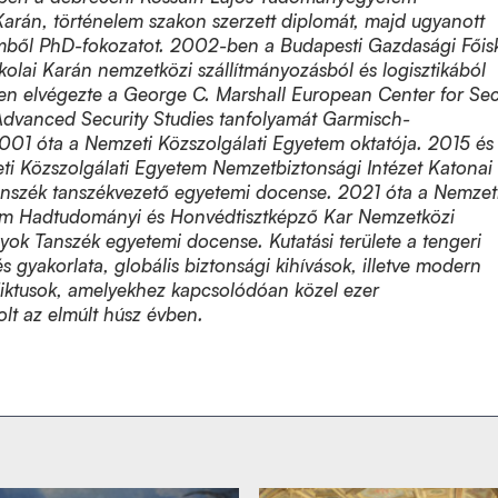
arán, történelem szakon szerzett diplomát, majd ugyanott
ből PhD-fokozatot. 2002-ben a Budapesti Gazdasági Főis
kolai Karán nemzetközi szállítmányozásból és logisztikából
en elvégezte a George C. Marshall European Center for Sec
Advanced Security Studies tanfolyamát Garmisch-
001 óta a Nemzeti Közszolgálati Egyetem oktatója. 2015 és
ti Közszolgálati Egyetem Nemzetbiztonsági Intézet Katonai
nszék tanszékvezető egyetemi docense. 2021 óta a Nemzet
em Hadtudományi és Honvédtisztképző Kar Nemzetközi
ok Tanszék egyetemi docense. Kutatási területe a tengeri
s gyakorlata, globális biztonsági kihívások, illetve modern
liktusok, amelyekhez kapcsolódóan közel ezer
lt az elmúlt húsz évben.