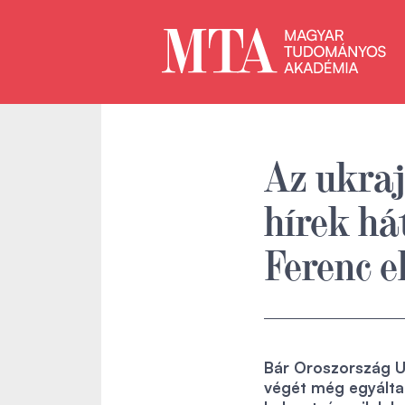
Az ukraj
hírek há
Ferenc e
Bár Oroszország Uk
végét még egyáltalá